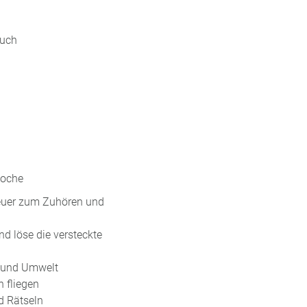
tuch
Woche
teuer zum Zuhören und
d löse die versteckte
r und Umwelt
 fliegen
d Rätseln