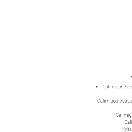
Calimigos Sec
Calimigos treasu
Calimig
Cal
Krit