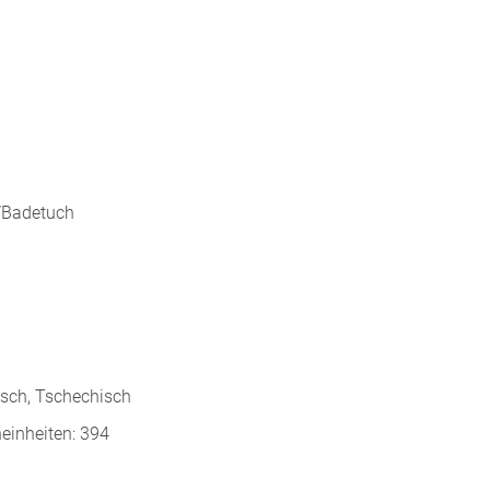
h/Badetuch
isch, Tschechisch
einheiten: 394