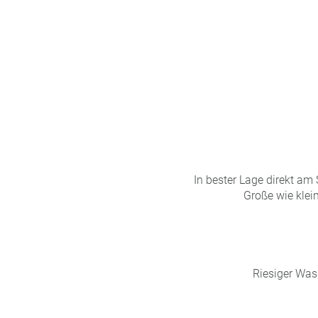
n
u
s
pr
o
gr
a
m
m
In bester Lage direkt am
Große wie klei
Riesiger Was