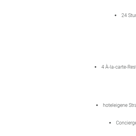
24 Stu
4 À-la-carte-Res
hoteleigene Str
Concierge