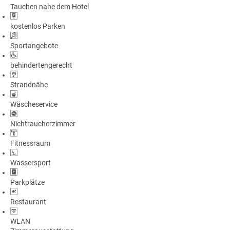
Tauchen nahe dem Hotel
a
m
kostenlos Parken
m
Sportangebote
behindertengerecht
Strandnähe
Wäscheservice
Nichtraucherzimmer
Fitnessraum
Wassersport
Parkplätze
Restaurant
WLAN