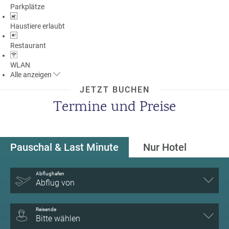
Parkplätze
a
m
Haustiere erlaubt
m
Restaurant
WLAN
Alle
anzeigen
JETZT BUCHEN
Termine und Preise
Pauschal & Last Minute
Nur Hotel
Abflughafen
Abflug von
Reisende
Bitte wählen