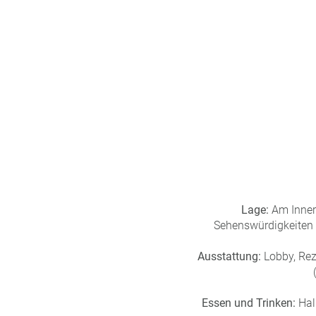
n
u
s
pr
o
gr
a
m
m
Lage:
Am Innere
Sehenswürdigkeiten s
Ausstattung:
Lobby, Rez
Essen und Trinken:
Hal