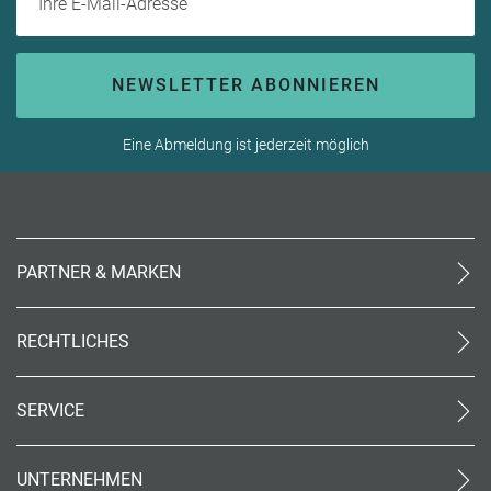
NEWSLETTER ABONNIEREN
Eine Abmeldung ist jederzeit möglich
PARTNER & MARKEN
meinReisebüro24
rtk
RECHTLICHES
meinreisespezialist
AGB (stationär)
Reiseland
Online AGB
OTTO Reisen
SERVICE
Datenschutz
meinPrimaUrlaub
Unsere Partner
Impressum
Kontakt
Barrierefreiheit
UNTERNEHMEN