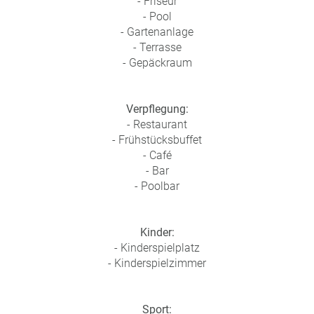
- Friseur
a
- Pool
m
- Gartenanlage
m
- Terrasse
- Gepäckraum
Verpflegung:
- Restaurant
- Frühstücksbuffet
- Café
- Bar
- Poolbar
Kinder:
- Kinderspielplatz
- Kinderspielzimmer
Sport: