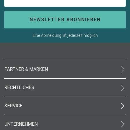
NEWSLETTER ABONNIEREN
Eine Abmeldung ist jederzeit möglich
PARTNER & MARKEN
meinReisebüro24
rtk
RECHTLICHES
meinreisespezialist
AGB (stationär)
Reiseland
Online AGB
OTTO Reisen
SERVICE
Datenschutz
meinPrimaUrlaub
Unsere Partner
Impressum
Kontakt
Barrierefreiheit
UNTERNEHMEN
World of Benefits