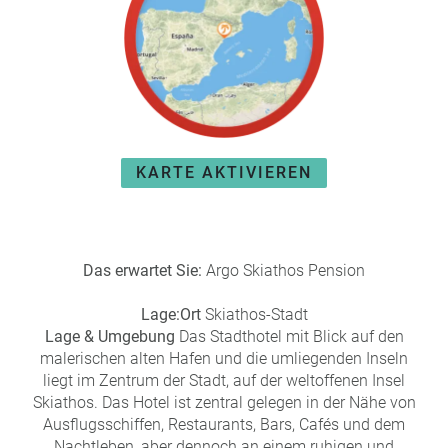
e
r
n
ef
U
it
n
s
s
e
P
r
A
e
KARTE AKTIVIEREN
Y
P
B
a
A
rt
C
n
K
e
Das erwartet Sie:
Argo Skiathos Pension
B
r
o
Lage:
Ort
Skiathos-Stadt
n
Lage & Umgebung
Das Stadthotel mit Blick auf den
u
malerischen alten Hafen und die umliegenden Inseln
s
liegt im Zentrum der Stadt, auf der weltoffenen Insel
pr
Skiathos. Das Hotel ist zentral gelegen in der Nähe von
o
Ausflugsschiffen, Restaurants, Bars, Cafés und dem
gr
Nachtleben, aber dennoch an einem ruhigen und