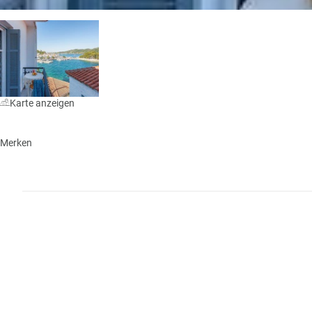
n
W
o
or
n
ld
t
of
o
B
u
e
r
Karte anzeigen
n
ef
U
it
n
Merken
s
s
e
P
r
A
e
Y
P
B
a
A
rt
C
n
K
e
B
r
o