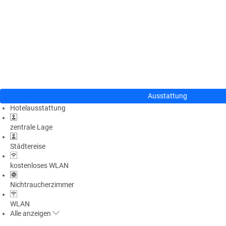
n
u
s
pr
o
gr
a
m
m
Ausstattung
Hotelausstattung
zentrale Lage
Städtereise
kostenloses WLAN
Nichtraucherzimmer
WLAN
Alle
anzeigen