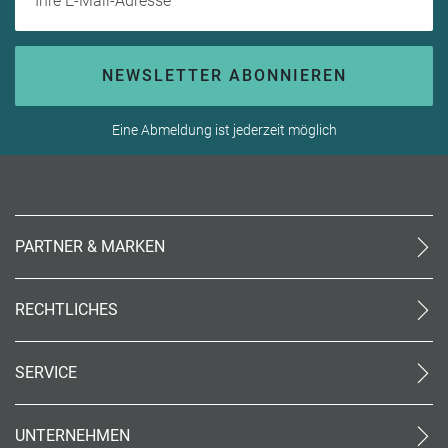
NEWSLETTER ABONNIEREN
Eine Abmeldung ist jederzeit möglich
PARTNER & MARKEN
meinReisebüro24
rtk
RECHTLICHES
meinreisespezialist
AGB (stationär)
Reiseland
Online AGB
OTTO Reisen
SERVICE
Datenschutz
meinPrimaUrlaub
Unsere Partner
Impressum
Kontakt
Barrierefreiheit
UNTERNEHMEN
World of Benefits