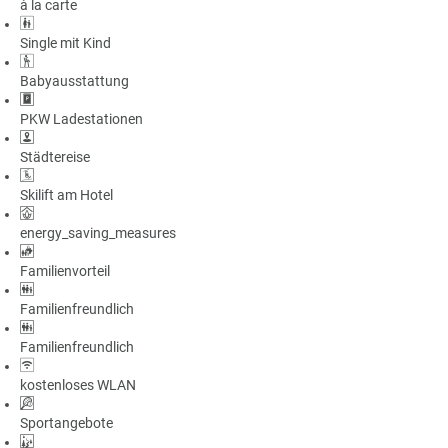
à la carte
a
m
Single mit Kind
m
Babyausstattung
PKW Ladestationen
Städtereise
Skilift am Hotel
energy_saving_measures
Familienvorteil
Familienfreundlich
Familienfreundlich
kostenloses WLAN
Sportangebote