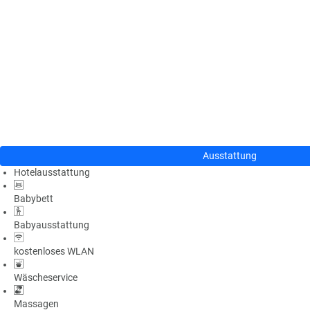
n
u
s
pr
o
gr
a
m
m
Ausstattung
Hotelausstattung
Babybett
Babyausstattung
kostenloses WLAN
Wäscheservice
Massagen