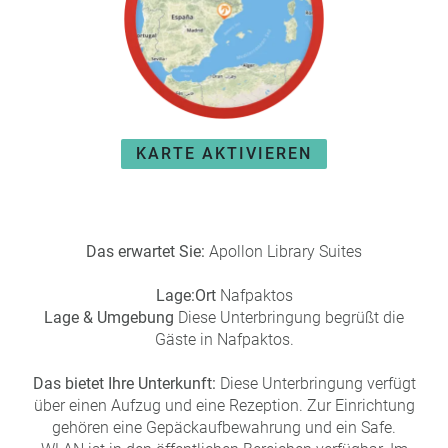
e
r
n
ef
U
it
n
s
s
e
P
r
KARTE AKTIVIEREN
A
e
Y
P
B
a
A
rt
C
n
Das erwartet Sie:
Apollon Library Suites
K
e
B
r
Lage:
Ort
Nafpaktos
o
Lage & Umgebung
Diese Unterbringung begrüßt die
n
Gäste in Nafpaktos.
u
s
Das bietet Ihre Unterkunft:
Diese Unterbringung verfügt
pr
über einen Aufzug und eine Rezeption. Zur Einrichtung
o
gehören eine Gepäckaufbewahrung und ein Safe.
gr