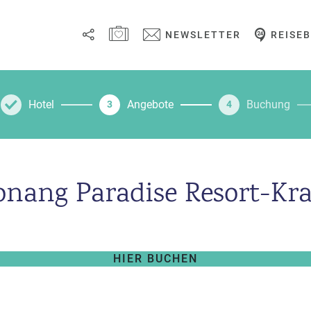
MERKZETTEL ÖFFNEN
NEWSLETTER
REISE
Link
kopieren
Hotel
Angebote
Buchung
3
4
Email
WhatsApp
onang Paradise Resort-Kra
Facebook
Messenger
HIER BUCHEN
Telegram
X /