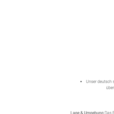
n
u
s
pr
o
gr
a
m
m
Unser deutsch 
über
Lage & Umgebung
Das R