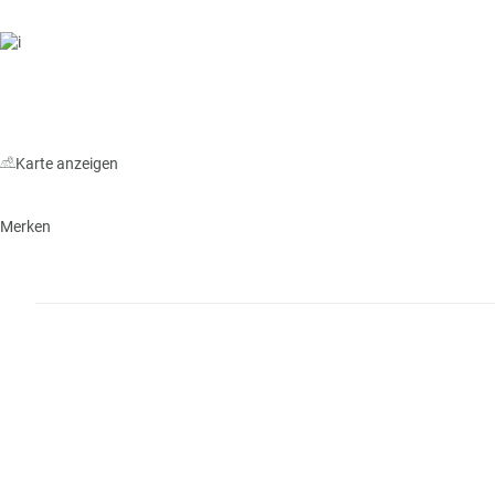
n
W
o
or
n
ld
t
of
o
B
u
e
r
Karte anzeigen
n
ef
U
it
n
Merken
s
s
e
P
r
A
e
Y
P
B
a
A
rt
C
n
K
e
B
r
o