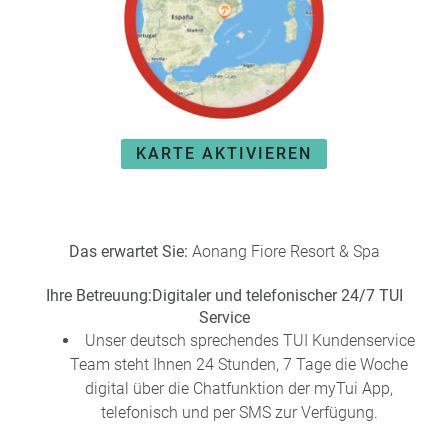
e
r
n
ef
U
it
n
s
s
e
P
r
KARTE AKTIVIEREN
A
e
Y
P
B
a
A
rt
C
n
Das erwartet Sie:
Aonang Fiore Resort & Spa
K
e
B
r
Ihre Betreuung:
Digitaler und telefonischer 24/7 TUI
o
Service
n
Unser deutsch sprechendes TUI Kundenservice
u
Team steht Ihnen 24 Stunden, 7 Tage die Woche
s
digital über die Chatfunktion der myTui App,
pr
telefonisch und per SMS zur Verfügung.
o
gr