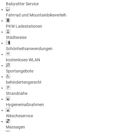
Babysitter Service
a
m
Fahrrad und Mountainbikeverleih
m
PKW Ladestationen
Städtereise
Schönheitsanwendungen
kostenloses WLAN
Sportangebote
behindertengerecht
Strandnähe
Hygienemaßnahmen
Wäscheservice
Massagen