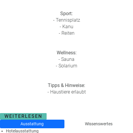
a
m
Sport:
m
- Tennisplatz
- Kanu
- Reiten
Wellness:
- Sauna
- Solarium
Tipps & Hinweise:
- Haustiere erlaubt
WEITERLESEN
Ausstattung
Wissenswertes
Hotelausstattung