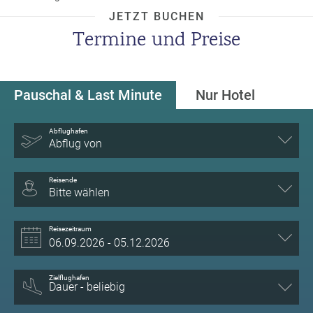
a
JETZT BUCHEN
m
Termine und Preise
m
Pauschal & Last Minute
Nur Hotel
Abflughafen
Abflug von
Reisende
Bitte wählen
Reisezeitraum
Zielflughafen