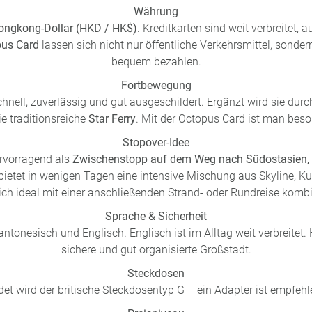
Währung
ongkong-Dollar (HKD / HK$)
. Kreditkarten sind weit verbreitet,
us Card
lassen sich nicht nur öffentliche Verkehrsmittel, sonder
bequem bezahlen.
Fortbewegung
hnell, zuverlässig und gut ausgeschildert. Ergänzt wird sie du
e traditionsreiche
Star Ferry
. Mit der Octopus Card ist man beso
Stopover-Idee
rvorragend als
Zwischenstopp auf dem Weg nach Südostasien, A
 bietet in wenigen Tagen eine intensive Mischung aus Skyline, K
sich ideal mit einer anschließenden Strand- oder Rundreise kombi
Sprache & Sicherheit
tonesisch und Englisch. Englisch ist im Alltag weit verbreitet. 
sichere und gut organisierte Großstadt.
Steckdosen
et wird der britische Steckdosentyp G – ein Adapter ist empfehl