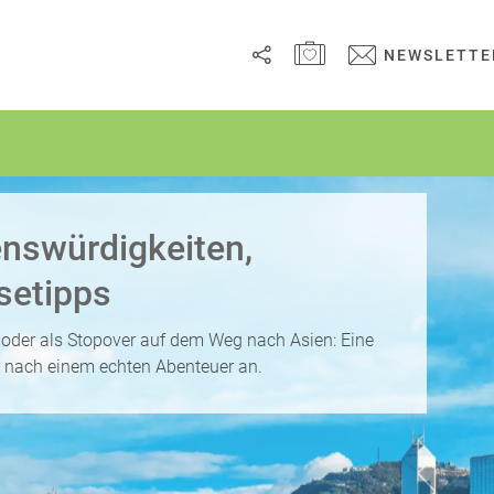
MERKZETTEL ÖFFNEN
NEWSLETTE
Link
kopieren
Email
nswürdigkeiten,
WhatsApp
setipps
Facebook
 oder als Stopover auf dem Weg nach Asien: Eine
 nach einem echten Abenteuer an.
Messenger
Telegram
X /