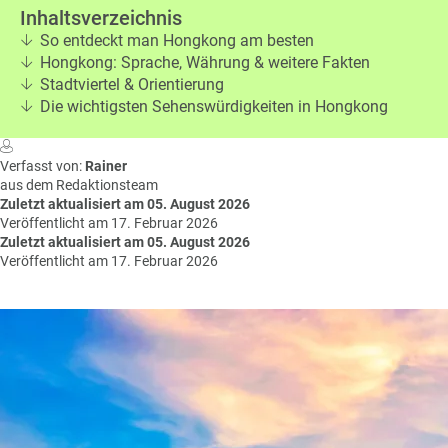
n
Inhaltsverzeichnis
W
o
So entdeckt man Hongkong am besten
or
n
Hongkong: Sprache, Währung & weitere Fakten
ld
t
Stadtviertel & Orientierung
of
o
Die wichtigsten Sehenswürdigkeiten in Hongkong
B
u
e
r
n
Verfasst von:
Rainer
ef
U
aus dem Redaktionsteam
it
n
Zuletzt aktualisiert am 05. August 2026
s
s
Veröffentlicht am 17. Februar 2026
Zuletzt aktualisiert am 05. August 2026
e
Veröffentlicht am 17. Februar 2026
r
e
P
a
rt
n
e
r