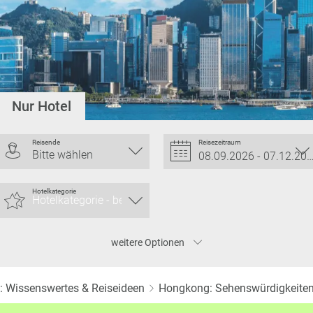
Twitter
Nur Hotel
Reisende
Reisezeitraum
ngkong Island
Bitte wählen
Hotelkategorie
weitere
Optionen
n: Wissenswertes & Reiseideen
Hongkong: Sehenswürdigkeiten,