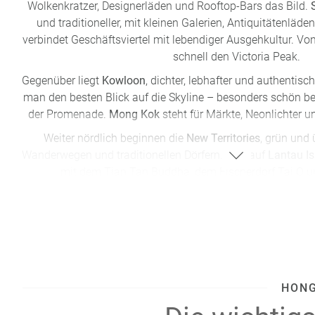
Wolkenkratzer, Designerläden und Rooftop-Bars das Bild.
und traditioneller, mit kleinen Galerien, Antiquitätenläd
verbindet Geschäftsviertel mit lebendiger Ausgehkultur. Vo
schnell den Victoria Peak.
Gegenüber liegt
Kowloon
, dichter, lebhafter und authentisch
man den besten Blick auf die Skyline – besonders schön b
der Promenade.
Mong Kok
steht für Märkte, Neonlichter u
Weiter nördlich beginnen die
New Territories
, grün und 
Wanderwegen und traditionellen Dörfern. Und auf
Lantau I
mit dem Tian Tan Buddha, dem Fischerdorf Tai O u
Die Fortbewegung ist unkompliziert: Die
MTR (U-Bahn)
hervorragend ausgeschildert. Mit der wiederaufladbaren
O
Bahn, Busse, Fähren und sogar kleinere Einkäufe bequem
Erlebnis ist die Fahrt mit der historischen
Star Ferry
zwisch
Island – günstig und mit spektakulärem 
Trotz seiner Größe gilt Hongkong als sehr sichere und gut
HONG
abends.