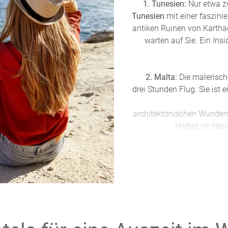
1. Tunesien:
Nur etwa z
Tunesien
mit einer faszini
antiken Ruinen von Kart
warten auf Sie. Ein Insi
2. Malta:
Die malerisch
drei Stunden Flug. Sie ist 
architektonischen Wundern
Herbst ist ide
3. Zypern:
In ungefähr vier 
wo Sie weniger Touristen 
antike Kourion und ents
4. Andalusien, Spanien:
Na
Region voller historische
Córdoba. Nutzen Sie die 