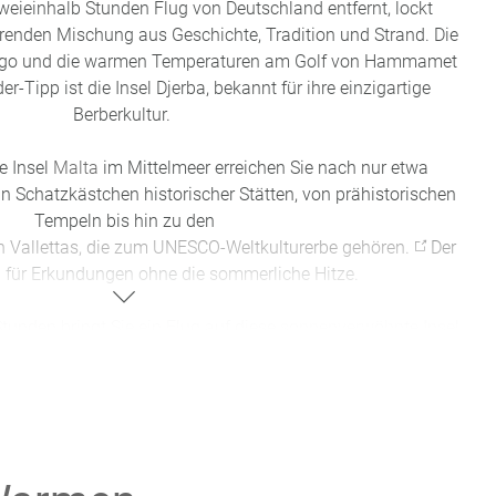
weieinhalb Stunden Flug von Deutschland entfernt, lockt
erenden Mischung aus Geschichte, Tradition und Strand. Die
hago und die warmen Temperaturen am Golf von Hammamet
der-Tipp ist die Insel Djerba, bekannt für ihre einzigartige
Berberkultur.
e Insel
Malta
im Mittelmeer erreichen Sie nach nur etwa
ein Schatzkästchen historischer Stätten, von prähistorischen
Tempeln bis hin zu den
 Vallettas, die zum UNESCO-Weltkulturerbe gehören.
Der
al für Erkundungen ohne die sommerliche Hitze.
Stunden bringt Sie ein Flug auf diese
sonnenverwöhnte Insel,
und angenehme Temperaturen erwarten. Besichtigen Sie das
pannen Sie an den herrlichen Stränden wie Nissi Beach.
ch nur ca. drei Stunden Flug erreichen Sie
Andalusien,
eine
r Schätze wie die Alhambra in Granada und die Mezquita in
milden Temperaturen, um Sevilla und Málaga zu erkunden.