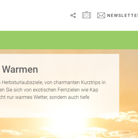
MERKZETTEL ÖFFNEN
NEWSLETTE
Link
kopieren
Email
m Warmen
WhatsApp
n Herbsturlaubsziele, von charmanten Kurztrips in
sen Sie sich von exotischen Fernzielen wie Kap
Facebook
icht nur warmes Wetter, sondern auch tiefe
Messenger
Telegram
X /