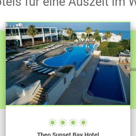
tels für eine Auszeit im
5. Sizilien, Italien:
Erleb
Herbstwetter in
Sizilien,
ide
Syrakus zu bestaunen. Pr
Jedes dieser Ziele biete
Bedeutung, perfekt für ein
für maßgesc
Theo Sunset Bay Hotel