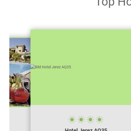
Top Ho
Hotel Jerez AQ35
omie