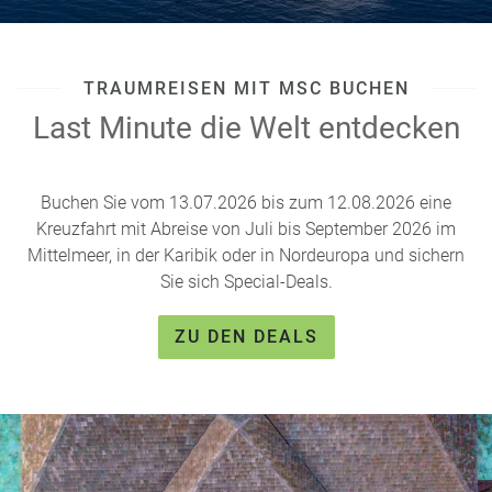
e
r
n
ef
U
it
n
TRAUMREISEN MIT MSC BUCHEN
s
s
Last Minute die Welt entdecken
e
r
e
P
Buchen Sie vom 13.07.2026 bis zum 12.08.2026 eine
a
Kreuzfahrt mit Abreise von Juli bis September 2026 im
rt
Mittelmeer, in der Karibik oder in Nordeuropa und sichern
n
Sie sich Special-Deals.
e
r
ZU DEN DEALS