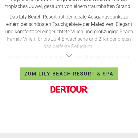
tropisches Juwel, gesäumt von einem traumhaften Strand.
Das
Lily Beach Resort
ist der ideale Ausgangspunkt zu
einem der schönsten Tauchgebiete der
Malediven
. Elegant
und komfortabel eingerichtete Villen und großzügige Beach
Family Villen für bis zu 4 Erwachsene und 2 Kinder bieten
das perfekte Refugium.
Entdecken Sie die beeindruckende Unterwasserwelt und
genießen Sie das Platinum-All-Inclusive des Resorts.
ZUM LILY BEACH RESORT & SPA
Lily Beach Resort & Spa *****
7 Nächte in Beach Villa & All Inclusive
Flug/ab bis Deutschland, Rail&Fly