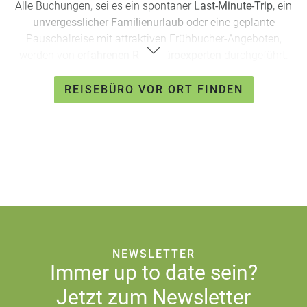
Alle Buchungen, sei es ein spontaner
Last-Minute-Trip,
ein
unvergesslicher Familienurlaub
oder eine geplante
Pauschalreise
mit attraktiven
Frühbucher-Angeboten
,
werden von
erfahrenen Reisebüroexperten
durchgeführt.
Von der Buchung bis zum Ende Ihrer Reise stehen Ihnen
REISEBÜRO VOR ORT FINDEN
unsere
kompetenten Experten
zur Verfügung. Vergessen Sie
automatisierte Antworten – bei uns haben Sie einen
persönlichen Ansprechpartner,
der sich um alle Details
kümmert. Ihre Zufriedenheit steht an erster Stelle, und wir
sorgen dafür, dass jede Reise zu einem unvergesslichen
Erlebnis wird.
Verlassen Sie sich auf uns – Ihre Traumreise
beginnt hier.
NEWSLETTER
Immer up to date sein?
Jetzt zum Newsletter