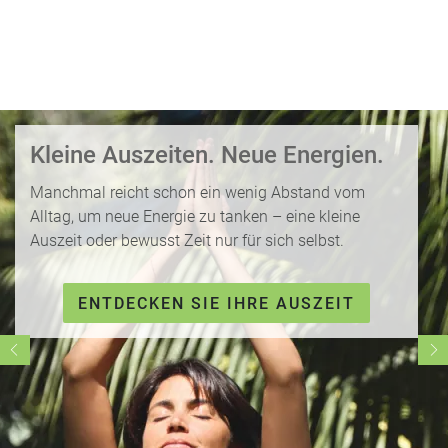
i
P
kopieren
s
a
e
u
Email
T
b
s
o
l
c
p
WhatsApp
o
h
D
g
a
Kleine Auszeiten. Neue Energien.
e
Facebook
lr
R
a
e
Manchmal reicht schon ein wenig Abstand vom
ei
l
Messenger
i
Alltag, um neue Energie zu tanken – eine kleine
s
s
s
Auszeit oder bewusst Zeit nur für sich selbst.
e
e
Telegram
F
zi
n
r
el
ENTDECKEN SIE IHRE AUSZEIT
ü
X /
e
K
Twitter
h
d
r
b
e
e
u
s
u
c
M
z
h
o
f
e
n