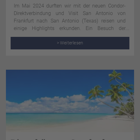
Im Mai 2024 durften wir mit der neuen Condor-
Direktverbindung und Visit San Antonio von
Frankfurt nach San Antonio (Texas) reisen und
einige Highlights erkunden. Ein Besuch der
Metropole ist wie eine Reise durch verschiedene
Welten, denn durch den kulturellen Mix aus
> Weiterlesen
spanischen, mexikanischen, angloamerikanischen
und deutschen Einflüssen entsteht ein ganz
besonderes Flair. Auch das anliegende Texas Hill
Country hält abwechslungsreiche Aktivitäten und
Sehenswürdigkeiten bereit. Hier erleben Besucher
einen Urlaub, den sie nie wieder vergessen werden!