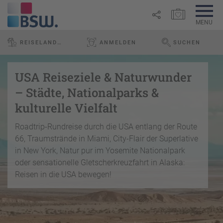
MERKZETTEL ÖFFNEN
MENU
R
REISELAND REISEBÜRO GMBH
ANMELDEN
SUCHEN
e
WEBSEITE DURCH
Link
i
P
kopieren
s
a
USA Reiseziele & Naturwunder
e
u
Email
T
– Städte, Nationalparks &
b
s
o
l
kulturelle Vielfalt
c
p
WhatsApp
o
h
D
g
Roadtrip-Rundreise durch die USA entlang der Route
a
e
Facebook
66, Traumstrände in Miami, City-Flair der Superlative
lr
R
a
e
in New York, Natur pur im Yosemite Nationalpark
ei
l
Messenger
i
oder sensationelle Gletscherkreuzfahrt in Alaska:
s
s
s
Reisen in die USA bewegen!
e
e
Telegram
F
zi
n
r
el
ü
X /
e
K
Twitter
h
d