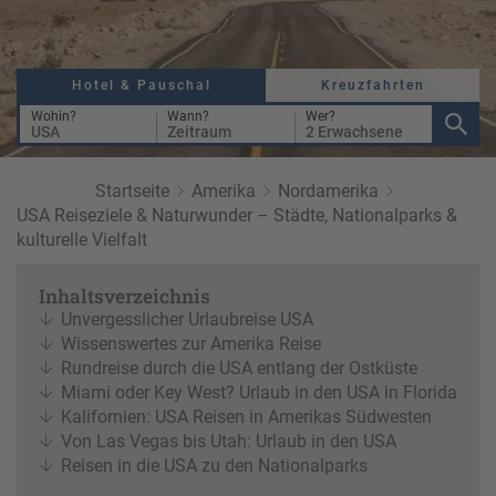
r
b
e
e
u
s
u
c
M
z
Hotel & Pauschal
Kreuzfahrten
h
o
f
e
n
Wohin?
Wann?
Wer?
a
USA
Zeitraum
2 Erwachsene
r
at
h
s
rt
L
Startseite
Amerika
Nordamerika
e
a
R
USA Reiseziele & Naturwunder – Städte, Nationalparks &
n
st
e
kulturelle Vielfalt
M
i
in
s
Inhaltsverzeichnis
ut
e
Unvergesslicher Urlaubreise USA
e
e
Wissenswertes zur Amerika Reise
U
x
Rundreise durch die USA entlang der Ostküste
rl
p
Miami oder Key West? Urlaub in den USA in Florida
a
e
Kalifornien: USA Reisen in Amerikas Südwesten
u
rt
Von Las Vegas bis Utah: Urlaub in den USA
b
e
Reisen in die USA zu den Nationalparks
n