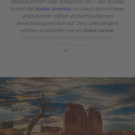
Weltenbummler*innen schlechthin dar – kein Wunder,
trumpft der
Norden Amerikas
im Urlaub doch mit einer
unglaublichen Vielfalt und bombastischem
Abwechslungsreichtum auf. Denn überwältigend
schöne Landschaften wie am
Grand Canyon
,
artenreiche Naturräume, beispielsweise die
majestätischen
Rocky Mountains
mit dem
Yellowstone-Nationalpark
, quirlige Metropolen wie die
offenherzige 'City by the Bay'
San Francisco
, einmalige
Kulturhighlights, zum Beispiel das Farb- und
Musikspektakel des
Mardi Gras
in
New Orleans
genau
wie die schier unendliche Weite des
nordamerikanischen Kontinents machen USA Reisen
so attraktiv – vom einzigartigen
Schmelztiegel
-
Selbstverständnis der Bevölkerung ganz zu
schweigen.
Von den rötlich-schimmernden bizarren
Wüsten
New
Mexicos bis zur eiskalten
Abgeschiedenheit
Alaskas,
vom
Surfer-Paradies
des
Golden State
Kalifornien
an