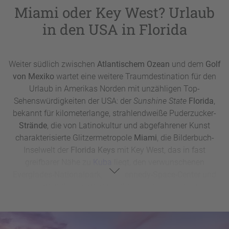
Miami oder Key West? Urlaub
in den USA in Florida
Weiter südlich zwischen
Atlantischem Ozean
und dem
Golf
von Mexiko
wartet eine weitere Traumdestination für den
Urlaub in Amerikas Norden mit unzähligen Top-
Sehenswürdigkeiten der USA: der
Sunshine State
Florida
,
bekannt für kilometerlange, strahlendweiße Puderzucker-
Strände
, die von Latinokultur und abgefahrener Kunst
charakterisierte Glitzermetropole
Miami
, die Bilderbuch-
Inselwelt der
Florida Keys
mit Key West, das in fast
greifbarer Nähe zu
Kuba
liegt, den verwunschenen
Everglades-Nationalpark
, das
Kennedy-Space-Center
und
natürlich
Walt Disney World
in Orlando. Floridas Highlights
sind damit nicht nur typischerweise Station bei
Kreuzfahrten und Rundreisen durch die USA, sondern
eignen sich gleichfalls für einen Roadtrip im USA-Urlaub