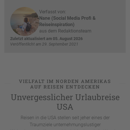
W
o
or
n
Verfasst von:
ld
t
Nane (Social Media Profi &
of
o
Reiseinspiration)
B
u
aus dem Redaktionsteam
e
r
Zuletzt aktualisiert am 05. August 2026
n
Veröffentlicht am 29. September 2021
ef
U
it
n
s
s
e
r
e
VIELFALT IM NORDEN AMERIKAS
P
AUF REISEN ENTDECKEN
a
Unvergesslicher Urlaubreise
rt
n
USA
e
r
Reisen in die USA stellen seit jeher eines der
Traumziele unternehmungslustiger