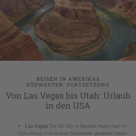
unvergleichliche Städte wie das
La La Land
Los Angeles
mitsamt
Hollywood
und dem nahegelegenen
Disneyland
sowie das lockerflockige
San Francisco
mit der Golden
Gate Bridge entdecken, ebenso wie tolle Strände nicht nur
fürs Surfen in den USA, beispielsweise in
Malibu
.
Kalifornien ist damit ein ideales Ziel für alle, die als
Roadtrip bei einer Rundreise die USA mit dem Camper oder
einem anderen Vehikel befahren wollen, von der Grenze zu
Mexiko
über den Postkarten-Küstenstreifen des
Big Sur
bis
hin zum
pazifischen Nordwesten
mit dem hippen
Portland
und den wildromantischen Küsten
Oregons
.
REISEN IN AMERIKAS
SÜDWESTEN: FORTSETZUNG
Von Las Vegas bis Utah: Urlaub
in den USA
Las Vegas
: Die
Sin City
in Nevada muss man im
USA-Urlaub in Amerikas Südwesten gesehen haben.