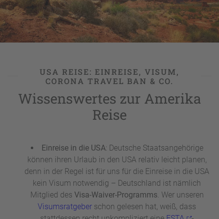
der
Westküste
bis zur angesagten
Weltmetropole
New York
an der
Ostküste
bleibt ein Urlaub in den USA
unnachahmlich in Erinnerung. So ist bei Reisen in die
USA Ferienglück für wirklich jeden
Urlaubstyp
garantiert, egal ob grandioser
Roadtrip
durch die USA
mit dem Mietwagen auf der
Route 66
von Chicago bis
USA REISE: EINREISE, VISUM,
CORONA TRAVEL BAN & CO.
nach Kalifornien, Spaß und Action beim
Familienurlaub
in
Disney World
in Orlando, Südsee-Feeling an den
Wissenswertes zur Amerika
Stränden
Hawaiis, Wildwest-Romantik beim
Reise
Ranchurlaub
in den USA in der Prärie des Mittleren
Westens,
Aktivurlaub
rund um die fantastische
Seenwelt der
Great Lakes
im Nordosten an der Grenze
Einreise in die USA
: Deutsche Staatsangehörige
zu Kanada oder eine Karibik-
Kreuzfahrt
von den USA
können ihren Urlaub in den USA relativ leicht planen,
ab Miami auf dem Programm stehen.
denn in der Regel ist für uns für die Einreise in die USA
kein Visum notwendig – Deutschland ist nämlich
Mitglied des
Visa-Waiver-Programms
. Wer unseren
Visumsratgeber
schon gelesen hat, weiß, dass
stattdessen recht unkompliziert eine
ESTA
-