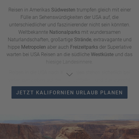
Reisen in Amerikas
Südwesten
trumpfen gleich mit einer
Fülle an Sehenswürdigkeiten der USA auf, die
unterschiedlicher und faszinierender nicht sein könnten.
Weltbekannte
Nationalparks
mit wundersamen
Naturlandschaften, großartige
Strände
, extravagante und
hippe
Metropolen
aber auch
Freizeitparks
der Superlative
warten bei USA Reisen an die südliche
Westküste
und das
hiesige Landesinnere.
Reisen in die USA nach
Kalifornien
stehen sicherlich bei
vielen ganz oben auf der Wunschliste – und das zurecht.
Denn der amerikanische Vorzeigestaat an der Pazifikküste
JETZT KALIFORNIEN URLAUB PLANEN
beheimatet nicht nur einige der berühmtesten
Nationalparks der USA wie den
Yosemite Nationalpark
, den
Sequoia-Nationalpark
mit seinen gigantischen
Mammutbäumen, den
Death-Valley-Nationalpark
in der
Mojave-Wüste und den bizarren
Yoshua-Tree-Nationalpark
.
Beim USA-Urlaub in Kalifornien lassen sich