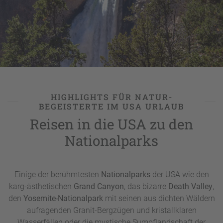
Arizona ist ein absolutes Muss bei einer USA-Rundreise
durch den Südwesten, die gigantische Schlucht des
Colorado-Flusses mit ihren einprägsam rötlich-
gestreiften Felswänden muss man gesehen haben.
HIGHLIGHTS FÜR NATUR-
BEGEISTERTE IM USA URLAUB
Reisen in die USA zu den
Nationalparks
Einige der berühmtesten
Nationalparks
der USA wie den
karg-ästhetischen
Grand Canyon
, das bizarre
Death Valley
,
den
Yosemite-Nationalpark
mit seinen aus dichten Wäldern
aufragenden Granit-Bergzügen und kristallklaren
Wasserfällen oder die mystische Sumpflandschaft der