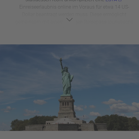
Einreiseerlaubnis online im Voraus für etwa 14 US-
Dollar beantragt werden muss. Diese ermöglicht
gemeinsam mit einem
gültigen Reisepass
touristische
und dienstliche USA-Reisen von bis zu 90 Tagen.
USA Travel Ban
: Aufgrund der
Corona
-Pandemie
galt ab 2020 ein striktes Einreiseverbot in den USA, der
Travel Ban. USA-Reisen waren deshalb generell nicht
möglich. Ab
November 2021
soll der Corona Travel
Ban aber nun aufgehoben werden, vollständig
Geimpfte
und negativ
Getestete
unter anderem aus
Europa dürfen also wieder ihren Urlaub in den USA
verbringen. Tagesaktuelle Infos gibt’s beim
Auswärtigen Amt
.
Führerschein in den USA
: Insbesondere wer mit dem
Mietwagen, bei Motorradreisen in den USA oder mit
dem Wohnmobil beim Urlaub in Amerikas Norden
herumkommen will, sollte rechtzeitig einen