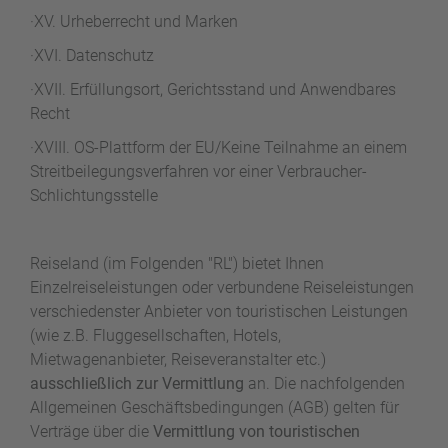
W
o
·XV. Urheberrecht und Marken
or
n
ld
t
·XVI. Datenschutz
of
o
·XVII. Erfüllungsort, Gerichtsstand und Anwendbares
B
u
e
Recht
r
n
·XVIII. OS-Plattform der EU/Keine Teilnahme an einem
ef
U
Streitbeilegungsverfahren vor einer Verbraucher-
it
n
Schlichtungsstelle
s
s
e
r
Reiseland (im Folgenden "RL") bietet Ihnen
e
Einzelreiseleistungen oder verbundene Reiseleistungen
P
verschiedenster Anbieter von touristischen Leistungen
a
rt
(wie z.B. Fluggesellschaften, Hotels,
n
Mietwagenanbieter, Reiseveranstalter etc.)
e
ausschließlich zur Vermittlung
an. Die nachfolgenden
r
Allgemeinen Geschäftsbedingungen (AGB) gelten für
Verträge über die
Vermittlung von touristischen