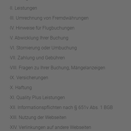
r
b
e
e
·II. Leistungen
u
s
u
c
M
·III. Umrechnung von Fremdwährungen
z
h
o
f
·IV. Hinweise für Flugbuchungen
e
n
a
r
at
·V. Abwicklung Ihrer Buchung
h
s
rt
·VI. Stornierung oder Umbuchung
L
e
a
R
·VII. Zahlung und Gebühren
n
st
e
·VIII. Fragen zu Ihrer Buchung, Mängelanzeigen
M
i
in
s
·IX. Versicherungen
ut
e
e
·X. Haftung
e
U
x
·XI. Quality Plus Leistungen
rl
p
a
e
·XII. Informationspflichten nach § 651v Abs. 1 BGB
u
rt
·XIII. Nutzung der Webseiten
b
e
n
·XIV. Verlinkungen auf andere Webseiten