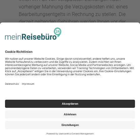
vorheriger Mahnung die Verzugskosten inkl. eines
Bearbeitungsentgelts in Rechnung zu stellen. Die
derzeit geltenden Gebühren werden Ihnen vor der
Buchung mitgeteilt.
Es werden lediglich die auf den Webseiten
genannten Zahlungsmittel akzeptiert. Dies sind im
Einzelnen:
Zahlung per Lastschrift
Soweit Sie ein Girokonto bei einer inländischen
(deutschen) Bank führen, kann die Zahlung im
Lastschriftverfahren erfolgen. Sollten Sie sich für
das Lastschriftverfahren entscheiden, ermächtigen
Sie RL, den vollständigen Rechnungsbetrag von
Ihrem Konto einzuziehen. Bitte stellen Sie eine
ausreichende Deckung des Kontos sicher.
Sollte es zu einer Lastschriftrückgabe, die Sie
verschuldet haben, kommen, wird RL Ihnen die
Rückbelastungskosten in Rechnung stellen und
ggf. eine andere Zahlungsmethode anbieten. Zu