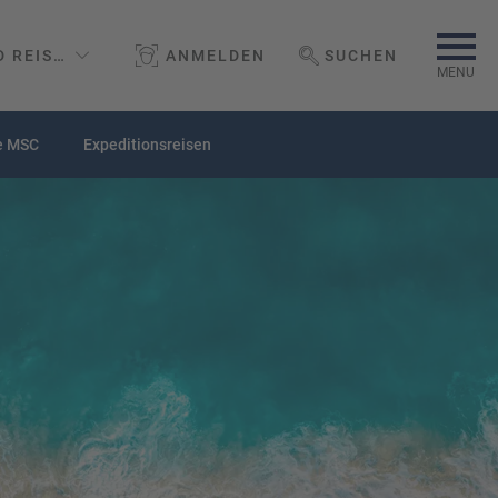
D REISEBÜRO GMBH
ANMELDEN
SUCHEN
WEBSEITE DURCHSUCHEN
MENU
e MSC
Expeditionsreisen