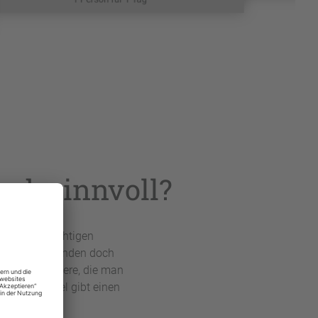
ub sinnvoll?
 nach den richtigen
rankheitsgründen doch
lte – und andere, die man
dieser Artikel gibt einen