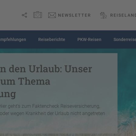
MERKZETTEL ÖFFNEN
NEWSLETTER
REISELAN
Link
empfehlungen
Reiseberichte
PKW-Reisen
Sonderreis
kopieren
Email
in den Urlaub: Unser
WhatsApp
 zum Thema
Facebook
rung
Messenger
Hier geht’s zum Faktencheck Reiseversicherung,
oder wegen Krankheit der Urlaub nicht angetreten
Telegram
X /