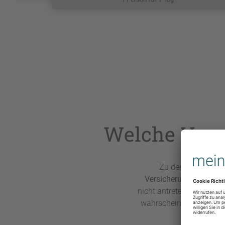
Welche Vers
Zu den organisato
Versicherungen
: Was 
nicht antreten kann? Es 
wahrscheinlich gar nicht