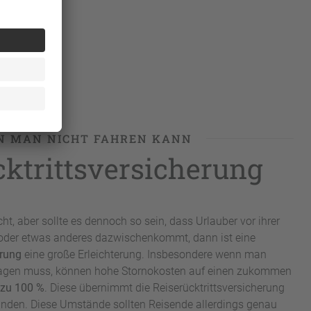
 MAN NICHT FAHREN KANN
cktrittsversicherung
cht, aber sollte es dennoch so sein, dass Urlauber vor ihrer
oder etwas anderes dazwischenkommt, dann ist eine
erung
eine große Erleichterung. Insbesondere wenn man
bsagen muss, können hohe Stornokosten auf einen zukommen
 zu 100 %
. Diese übernimmt die Reiserücktrittsversicherung
den. Diese Umstände sollten Reisende allerdings genau