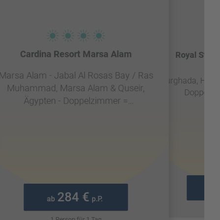
Cardina Resort Marsa Alam
Royal Star 
Marsa Alam - Jabal Al Rosas Bay / Ras
Hurghada, Hurgh
Muhammad, Marsa Alam & Quseir,
Doppelzim
Ägypten - Doppelzimmer =
Einzelzimmer,Klimaanlage,Dusche - All
Inclusive
ab
284 €
ab
p.P.
1 P
1 Person für 1 Tag