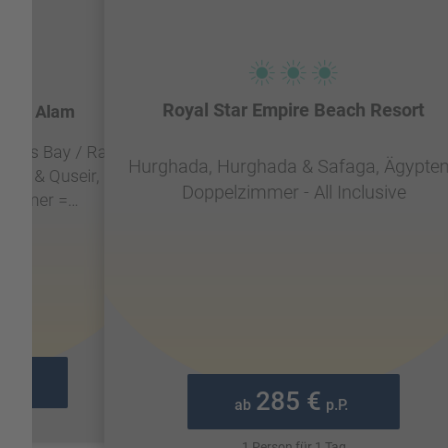
Royal Star Empire Beach Resort
arsa Alam
Rosas Bay / Ras
Hurghada, Hurghada & Safaga, Ägypten
am & Quseir,
Doppelzimmer - All Inclusive
lzimmer =
ge,Dusche - All
e
p.P.
285 €
ab
p.P.
 Tag
1 Person für 1 Tag