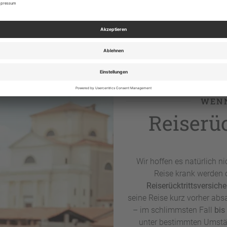
WENN
Reiserü
Wir hoffen es natürlich ni
Reise krank werden 
Reiserücktrittsversich
seine Reise kurz vorher a
– im schlimmsten Fall
bis
unter bestimmten Umstän