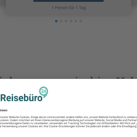
1 Person für 1 Tag
icherungen sind im Urla
rischen Vorbereitungen einer
Urlaubsreise
gehört auch die Frage
ist, wenn das Gepäck abhandenkommt oder man die Reise aus K
gibt bestimmte Versicherungen, auf die man nicht verzichten sol
 braucht. Dabei spielt immer auch das Reiseziel eine Rolle, doch 
ersten Überblick.