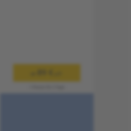
89 €
ab
p.P.
1 Person für 3 Tage