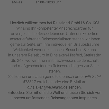
e
r
Mo–Fr:
14:00–18:00 Uhr
n
ef
U
it
n
s
s
Herzlich willkommen bei Reiseland GmbH & Co. KG!
e
Wir sind Ihr kompetenter Ansprechpartner für
r
unvergessliche Reiseerlebnisse. Unter der Expertise
e
unserer erfahrenen Reisespezialisten stehen wir Ihnen
P
gerne zur Seite, um Ihre individuellen Urlaubsträume
a
Wirklichkeit werden zu lassen. Besuchen Sie uns
rt
in unserem Reisebüro in Dinslaken-Hiesfeld, Sterkrader
n
Str. 247, wo wir Ihnen mit Fachwissen, Leidenschaft
e
und maßgeschneiderten Reisevorschlägen zur Seite
r
stehen.
Sie können uns auch gerne telefonisch unter
+49 2064
478817
erreichen oder eine E-Mail an
dinslaken@reiseland.de
senden.
Entdecken Sie mit uns die Welt und lassen Sie sich von
unseren umfassenden Reiseangeboten inspirieren.