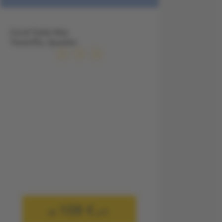
Coral Teide Mar,
Teneriffa, Spanien
108 €
ab
p.P.