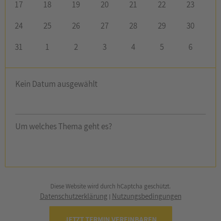
17
18
19
20
21
22
23
24
25
26
27
28
29
30
31
1
2
3
4
5
6
Kein Datum ausgewählt
Um welches Thema geht es?
Diese Website wird durch hCaptcha geschützt.
Datenschutzerklärung
Nutzungsbedingungen
|
JETZT TERMIN VEREINBAREN