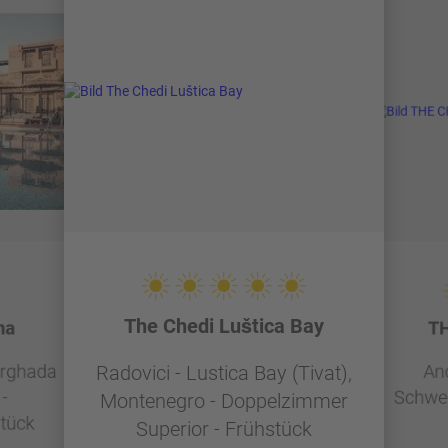
The Chedi Luštica Bay
na
TH
urghada
And
Radovici - Lustica Bay (Tivat),
-
Schwei
Montenegro - Doppelzimmer
tück
Superior - Frühstück