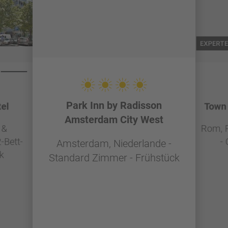
EXPERTE
Park Inn by Radisson
el
Town 
Amsterdam City West
 &
Rom, R
-Bett-
-
Amsterdam, Niederlande -
k
Standard Zimmer - Frühstück