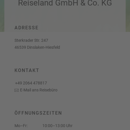
Reiseland GmbH & Co. KG
a
r
at
h
s
rt
L
e
a
R
n
ADRESSE
st
e
M
i
Sterkrader Str. 247
in
s
46539 Dinslaken-Hiesfeld
ut
e
e
e
U
x
rl
p
KONTAKT
a
e
u
rt
+49 2064 478817
b
e
E-Mail ans Reisebüro
n
W
o
or
n
ld
t
ÖFFNUNGSZEITEN
of
o
B
u
Mo–Fr:
10:00–13:00 Uhr