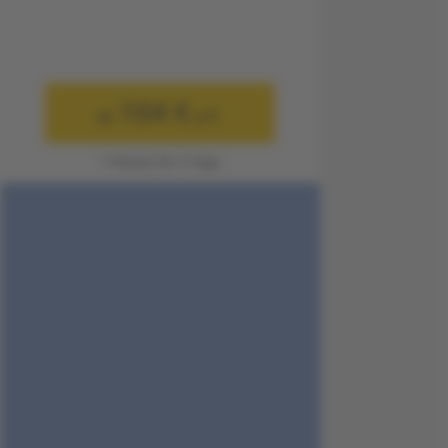
104 €
ab
p.P.
1 Person für 3 Tage