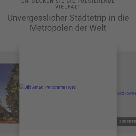
ENTDECKEN SIE DIE PULSIERENDE
VIELFALT
Unvergesslicher Städtetrip in die
Metropolen der Welt
EXPERTE