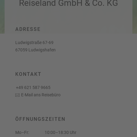
Reiseland GmbH & Co. KG
a
r
at
h
s
rt
L
e
a
R
n
ADRESSE
st
e
M
i
Ludwigstraße 67-69
in
s
67059 Ludwigshafen
ut
e
e
e
U
x
rl
p
KONTAKT
a
e
u
rt
+49 621 587 9665
b
e
E-Mail ans Reisebüro
n
W
o
or
n
ld
t
ÖFFNUNGSZEITEN
of
o
B
u
Mo–Fr:
10:00–18:30 Uhr