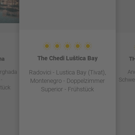
The Chedi Luštica Bay
na
TH
urghada
And
Radovici - Lustica Bay (Tivat),
-
Schwei
Montenegro - Doppelzimmer
tück
Superior - Frühstück