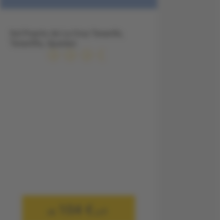
Sol Puerto de La Cruz Tenerife,
Teneriffa, Spanien
104 €
ab
p.P.