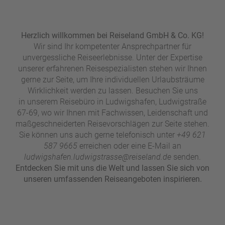
e
r
n
ef
U
it
Herzlich willkommen bei Reiseland GmbH & Co. KG!
n
s
Wir sind Ihr kompetenter Ansprechpartner für
s
unvergessliche Reiseerlebnisse. Unter der Expertise
e
unserer erfahrenen Reisespezialisten stehen wir Ihnen
r
gerne zur Seite, um Ihre individuellen Urlaubsträume
e
Wirklichkeit werden zu lassen. Besuchen Sie uns
P
in unserem Reisebüro in Ludwigshafen, Ludwigstraße
a
67-69, wo wir Ihnen mit Fachwissen, Leidenschaft und
rt
maßgeschneiderten Reisevorschlägen zur Seite stehen.
n
Sie können uns auch gerne telefonisch unter
+49 621
e
587 9665
erreichen oder eine E-Mail an
r
ludwigshafen.ludwigstrasse@reiseland.de
senden.
Entdecken Sie mit uns die Welt und lassen Sie sich von
unseren umfassenden Reiseangeboten inspirieren.