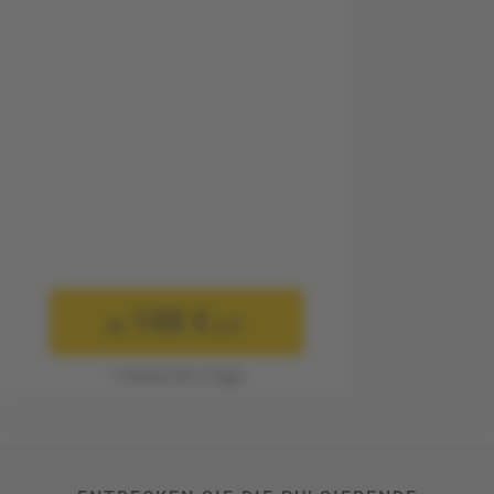
108 €
ab
p.P.
1 Person für 3 Tage