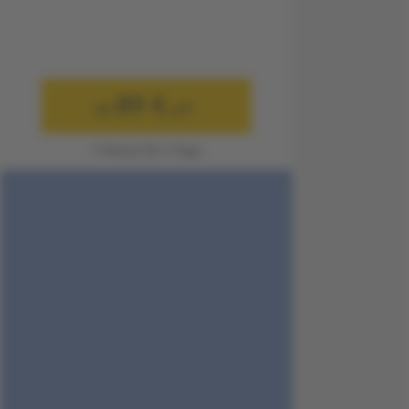
89 €
ab
p.P.
1 Person für 3 Tage