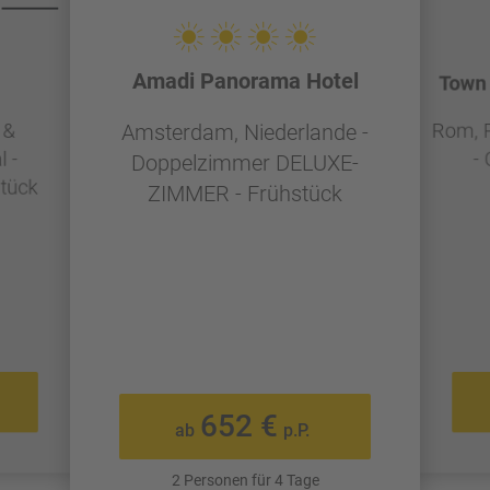
Amadi Panorama Hotel
Town 
 &
Rom, R
Amsterdam, Niederlande -
 -
-
Doppelzimmer DELUXE-
tück
ZIMMER - Frühstück
652 €
ab
p.P.
2 Personen für 4 Tage