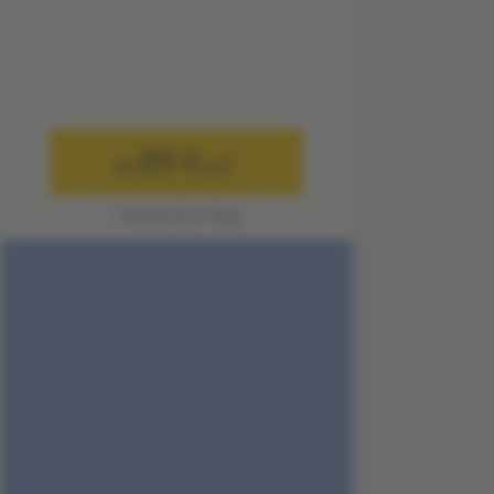
89 €
ab
p.P.
1 Person für 3 Tage