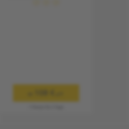
108 €
ab
p.P.
1 Person für 3 Tage