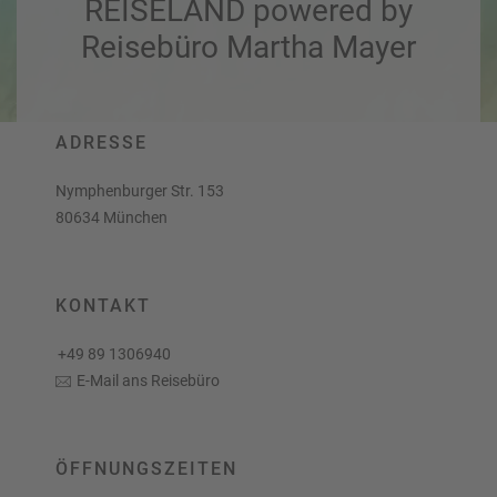
REISELAND powered by
a
r
at
h
Reisebüro Martha Mayer
s
rt
L
e
a
R
n
st
e
M
i
ADRESSE
in
s
ut
e
Nymphenburger Str. 153
e
e
80634 München
U
x
rl
p
a
e
KONTAKT
u
rt
b
e
+49 89 1306940
n
W
E-Mail ans Reisebüro
o
or
n
ld
t
of
o
ÖFFNUNGSZEITEN
B
u