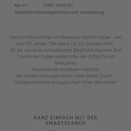
e
r
Mo–Fr:
10:00–18:00 Uhr
n
Zusätzliche Beratungstermine nach Vereinbarung
ef
U
it
n
s
s
e
Herzlich Willkommen im Reisebüro Martha Mayer - seit
r
über 55 Jahren "Die kleine Tür zur grossen Welt".
e
Ob Sie von einer romantischen Berghütte träumen, Ihre
P
Trauminsel finden wollen oder den Alltag für ein
a
exklusives
rt
Wochenende vergessen möchten:
n
Wir planen und organisieren Ihren Reise-Traum -
e
maßgeschneidert und ganz nach Ihren Wünschen!
r
GANZ EINFACH MIT DER
SMARTSEARCH