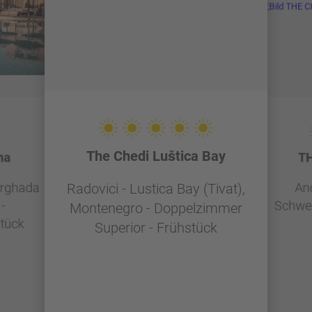
The Chedi Luštica Bay
na
TH
urghada
And
Radovici - Lustica Bay (Tivat),
-
Schwei
Montenegro - Doppelzimmer
tück
Superior - Frühstück