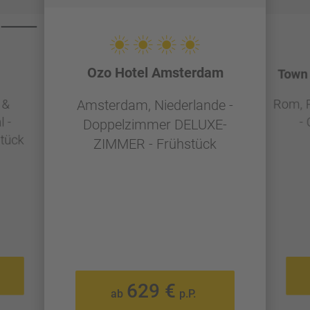
Ozo Hotel Amsterdam
Town 
 &
Rom, R
Amsterdam, Niederlande -
 -
-
Doppelzimmer DELUXE-
tück
ZIMMER - Frühstück
629 €
ab
p.P.