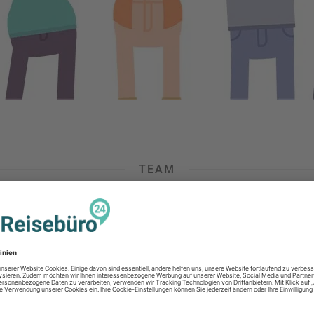
TEAM
nsere Reisespezialist*inn