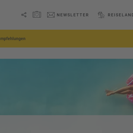
MERKZETTEL ÖFFNEN
NEWSLETTER
REISELAN
Link
empfehlungen
kopieren
Email
WhatsApp
Facebook
Messenger
Telegram
X /