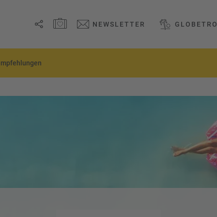
MERKZETTEL ÖFFNEN
NEWSLETTER
GLOBETRO
Link
empfehlungen
kopieren
Email
WhatsApp
Facebook
Messenger
Telegram
X /