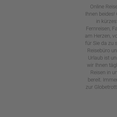
n
Online Reis
W
o
or
n
Ihnen beides! 
ld
t
in kürzes
of
o
Fernreisen, Fa
B
u
e
am Herzen, vo
r
n
für Sie da zu
ef
U
Reisebüro und
it
n
Urlaub ist un
s
s
e
wir Ihnen tä
r
Reisen in u
e
bereit. Imme
P
zur Globetrot
a
rt
n
e
r