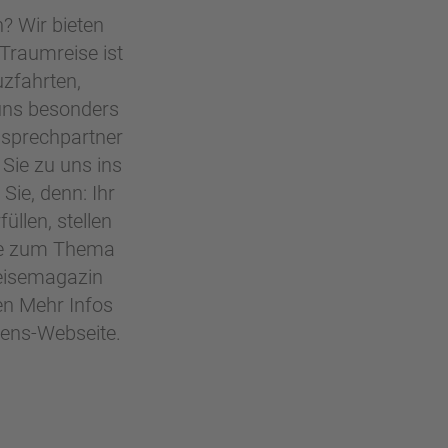
? Wir bieten
 Traumreise ist
uzfahrten,
t uns besonders
nsprechpartner
Sie zu uns ins
Sie, denn: Ihr
üllen, stellen
äge zum Thema
Reisemagazin
en Mehr Infos
mens-Webseite.