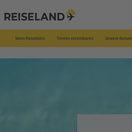
R
e
Mein Reisebüro
Termin vereinbaren
Unsere Reise
i
P
s
a
e
u
T
b
s
o
l
c
p
o
h
D
g
a
e
lr
R
a
e
ei
l
i
s
s
s
e
e
F
zi
n
r
el
ü
e