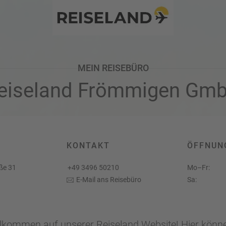
Twitter
MEIN REISEBÜRO
eiseland Frömmigen Gm
KONTAKT
ÖFFNUN
ße 31
+49 3496 50210
Mo–Fr:
E-Mail ans Reisebüro
Sa:
llkommen auf unserer Reiseland Website! Hier könne