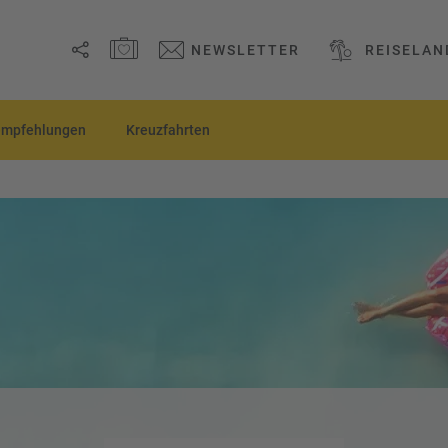
MERKZETTEL ÖFFNEN
NEWSLETTER
REISELA
Link
empfehlungen
Kreuzfahrten
kopieren
Email
WhatsApp
Facebook
Messenger
Telegram
X /