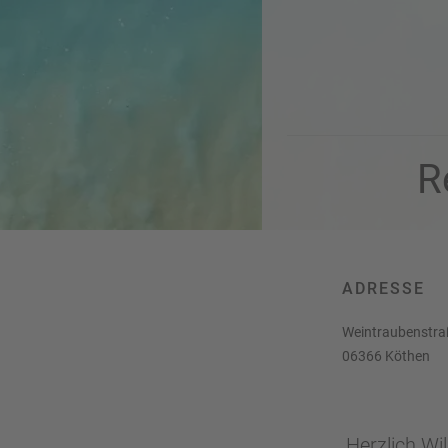
K
h
d
r
b
e
e
u
s
u
c
M
z
h
o
f
e
n
a
r
at
h
R
s
rt
L
e
a
R
n
st
e
M
i
in
s
ADRESSE
ut
e
e
e
Weintraubenstra
U
x
06366 Köthen
rl
p
a
e
u
rt
b
e
Herzlich Wi