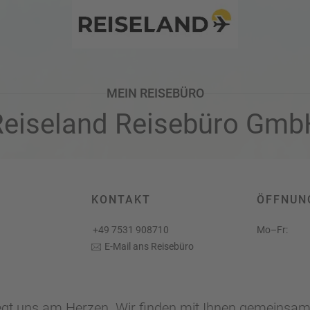
Twitter
MEIN REISEBÜRO
Reiseland Reisebüro Gmb
KONTAKT
ÖFFNUN
+49 7531 908710
Mo–Fr:
E-Mail ans Reisebüro
iegt uns am Herzen. Wir finden mit Ihnen gemeinsam