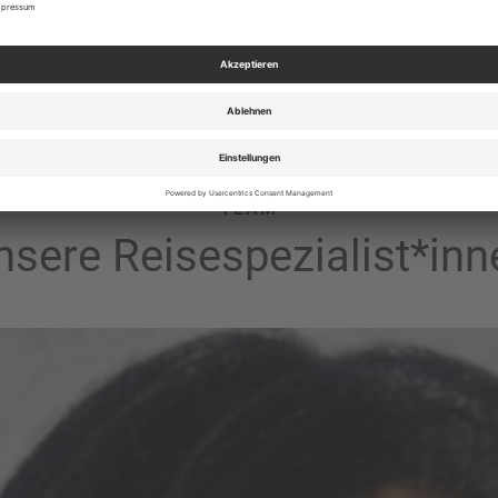
TEAM
nsere Reisespezialist*inn