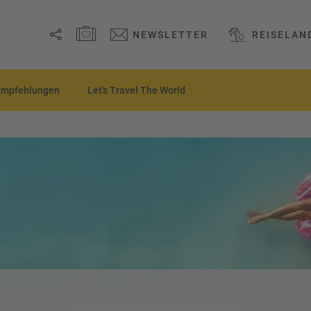
MERKZETTEL ÖFFNEN
NEWSLETTER
REISELAN
Link
empfehlungen
Let's Travel The World
kopieren
Email
WhatsApp
Facebook
Messenger
Telegram
X /