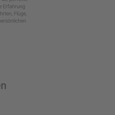
ge Erfahrung
rten, Flüge,
persönlichen
en