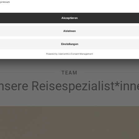
TEAM
nsere Reisespezialist*inn