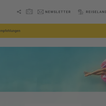
MERKZETTEL ÖFFNEN
NEWSLETTER
REISELAN
Link
empfehlungen
kopieren
Email
WhatsApp
Facebook
Messenger
Telegram
X /