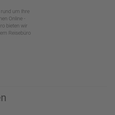
r rund um Ihre
hen Online -
ro bieten wir
 dem Reisebüro
en