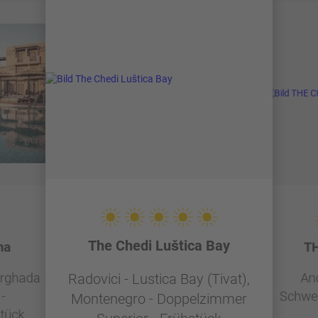
The Chedi Luštica Bay
na
TH
urghada
And
Radovici - Lustica Bay (Tivat),
-
Schwei
Montenegro - Doppelzimmer
tück