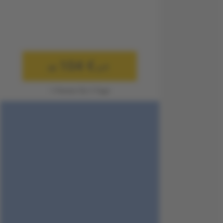
104 €
ab
p.P.
1 Person für 3 Tage