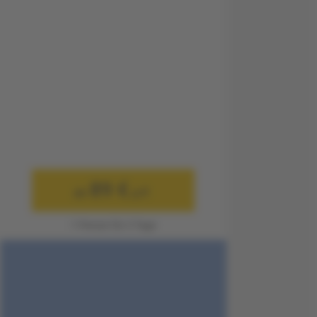
89 €
ab
p.P.
1 Person für 3 Tage