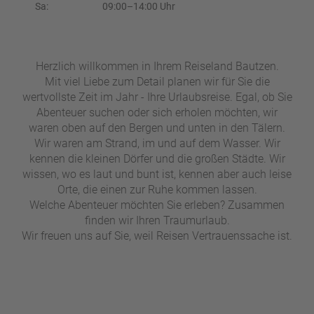
e
r
Sa:
09:00–14:00 Uhr
n
ef
U
it
n
s
s
Herzlich willkommen in Ihrem Reiseland Bautzen.
e
Mit viel Liebe zum Detail planen wir für Sie die
r
wertvollste Zeit im Jahr - Ihre Urlaubsreise. Egal, ob Sie
e
Abenteuer suchen oder sich erholen möchten, wir
P
waren oben auf den Bergen und unten in den Tälern.
a
Wir waren am Strand, im und auf dem Wasser. Wir
rt
kennen die kleinen Dörfer und die großen Städte. Wir
n
wissen, wo es laut und bunt ist, kennen aber auch leise
e
Orte, die einen zur Ruhe kommen lassen.
r
Welche Abenteuer möchten Sie erleben? Zusammen
finden wir Ihren Traumurlaub.
Wir freuen uns auf Sie, weil Reisen Vertrauenssache ist.