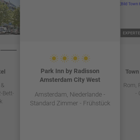
EXPERTE
Park Inn by Radisson
el
Town 
Amsterdam City West
 &
Rom, R
-Bett-
-
Amsterdam, Niederlande -
k
Standard Zimmer - Frühstück