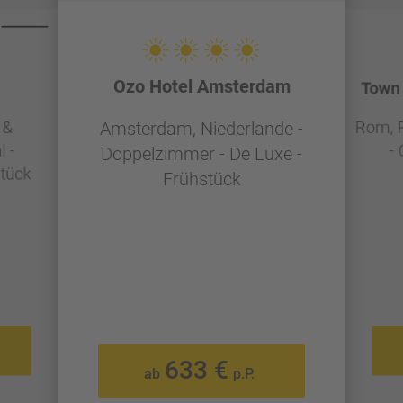
Ozo Hotel Amsterdam
Town 
 &
Rom, R
Amsterdam, Niederlande -
 -
-
Doppelzimmer - De Luxe -
tück
Frühstück
633 €
ab
p.P.