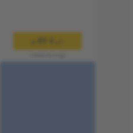
89 €
ab
p.P.
1 Person für 3 Tage