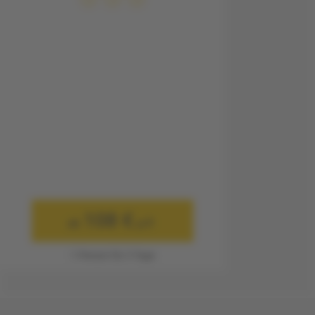
108 €
ab
p.P.
1 Person für 3 Tage