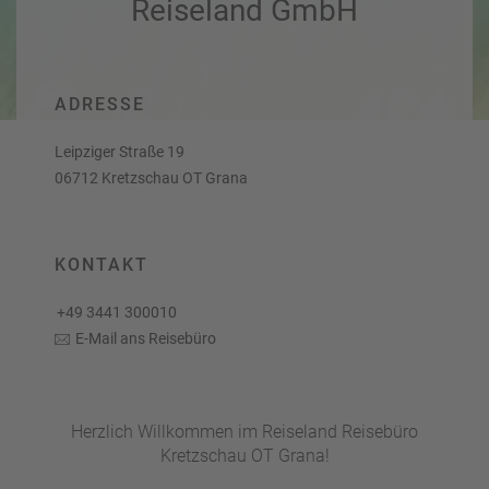
Reiseland GmbH
a
r
at
h
s
rt
L
e
a
R
n
ADRESSE
st
e
M
i
Leipziger Straße 19
in
s
06712 Kretzschau OT Grana
ut
e
e
e
U
x
rl
p
KONTAKT
a
e
u
rt
+49 3441 300010
b
e
E-Mail ans Reisebüro
n
W
o
or
n
ld
t
Herzlich Willkommen im Reiseland Reisebüro
of
o
Kretzschau OT Grana!
B
u