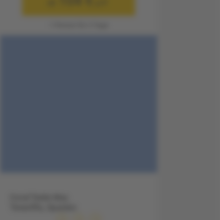
104 €
ab
p.P.
1 Person für 3 Tage
Coral Teide Mar,
Teneriffa, Spanien