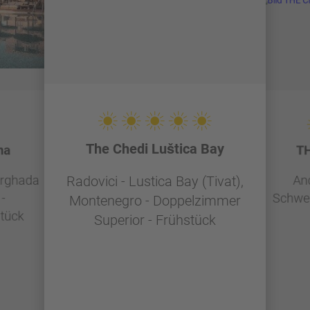
The Chedi Luštica Bay
na
TH
urghada
And
Radovici - Lustica Bay (Tivat),
-
Schwei
Montenegro - Doppelzimmer
tück
Superior - Frühstück