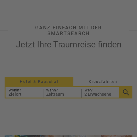
e
r
n
ef
U
it
n
GANZ EINFACH MIT DER
s
s
SMARTSEARCH
e
r
Jetzt Ihre Traumreise finden
e
P
a
rt
n
e
Hotel & Pauschal
Kreuzfahrten
r
Wohin?
Wann?
Wer?
Zielort
Zeitraum
2 Erwachsene