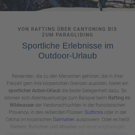
VON RAFTING ÜBER CANYONING BIS
ZUM PARAGLIDING
Sportliche Erlebnisse im
Outdoor-Urlaub
Reisenden, die zu den Menschen gehören, die in ihrer
Freizeit gern ihre körperlichen Grenzen ausloten, bietet ein
sportlicher Action-Urlaub
die beste Gelegenheit dazu. So
können sich Abenteuerlustige zum Beispiel beim
Rafting im
Wildwasser
der Verdonschluchten in der französischen
Provence, in den reißenden Flüssen
Südtirols
oder in der
Cetina im kroatischen
Dalmatien
auspowern. Oder es heißt
Klettern, Rutschen und Abseilen
auf einer waghalsigen
Canyoningtour
in den Allgäuer Alpen, im
österreichischen