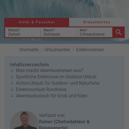
a
r
at
h
s
rt
L
e
a
Hotel & Pauschal
Kreuzfahrten
R
n
st
e
Wohin?
Wann?
Wer?
Zielort
Zeitraum
2 Erwachsene
M
i
in
s
ut
e
Startseite
Urlaubsarten
Erlebnisreisen
e
e
U
x
Inhaltsverzeichnis
rl
p
Was macht Abenteuerreisen aus?
a
e
Sportliche Erlebnisse im Outdoor-Urlaub
u
rt
Action-Urlaub für Outdoor- und Naturfans
b
e
Erlebnisurlaub Rundreise
n
Abenteuerurlaub für Groß und Klein
W
o
or
n
ld
t
Verfasst von:
of
o
Rainer (Chefredakteur &
B
u
Reiseexperte)