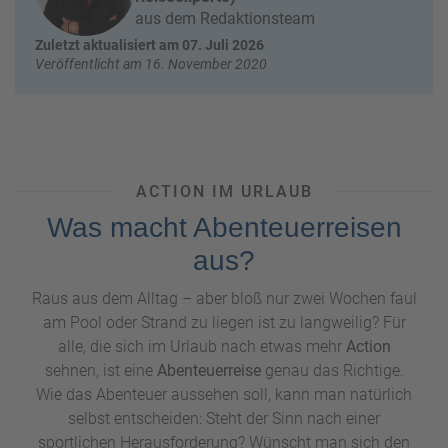
e
r
aus dem Redaktionsteam
n
Zuletzt aktualisiert am 07. Juli 2026
ef
U
Veröffentlicht am 16. November 2020
it
n
s
s
e
r
e
P
ACTION IM URLAUB
a
Was macht Abenteuerreisen
rt
n
aus?
e
r
Raus aus dem Alltag – aber bloß nur zwei Wochen faul
am Pool oder Strand zu liegen ist zu langweilig? Für
alle, die sich im Urlaub nach etwas mehr
Action
sehnen, ist eine
Abenteuerreise
genau das Richtige.
Wie das Abenteuer aussehen soll, kann man natürlich
selbst entscheiden: Steht der Sinn nach einer
sportlichen Herausforderung? Wünscht man sich den