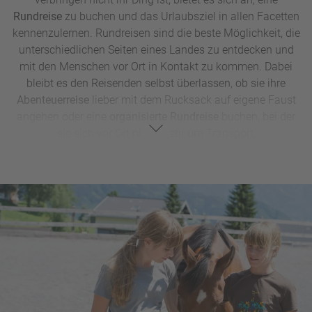
Rundreise
zu buchen und das Urlaubsziel in allen Facetten
kennenzulernen. Rundreisen sind die beste Möglichkeit, die
unterschiedlichen Seiten eines Landes zu entdecken und
mit den Menschen vor Ort in Kontakt zu kommen. Dabei
bleibt es den Reisenden selbst überlassen, ob sie ihre
Abenteuerreise
lieber mit dem Rucksack auf eigene Faust
angehen oder eine
organisierte Rundreise
buchen, bei der
sie sich vor Ort nicht mehr um Transport,
Übernachtungsmöglichkeiten, Verpflegung und Ausflüge
kümmern müssen. Für letzteres stehen unsere
sympathischen Reisebüros tatkräftig mit Rat und Tat zur
Seite, auch wenn es um die Organisation eines
Mietfahrzeugs geht! Beliebte Rundreiseziele sind zum
Beispiel
Andalusien
,
Irland,
Kuba
, die
USA
,
Namibia
,
Südafrika
,
Thailand
oder
Australien.