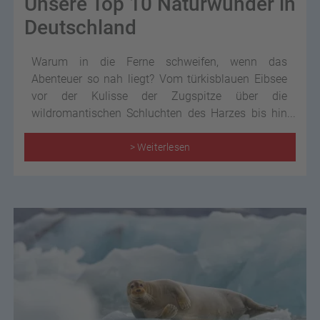
Unsere Top 10 Naturwunder in
Deutschland
Warum in die Ferne schweifen, wenn das
Abenteuer so nah liegt? Vom türkisblauen Eibsee
vor der Kulisse der Zugspitze über die
wildromantischen Schluchten des Harzes bis hin
zu den schroffen Felsen der Sächsischen Schweiz
– Deutschland ist voll von atemberaubenden
> Weiterlesen
Naturwundern, die nur darauf warten, von Ihnen
entdeckt zu werden!