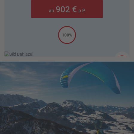
902 €
ab
p.P.
100%