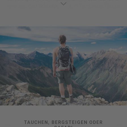
Vorarlberg oder
Salzburger Land
, im Tramuntana-Gebirge
auf
Mallorca
oder am italienischen
Gardasee
. Übrigens: Auf
unserer Seite zu
Wassersporturlaub
finden sich noch mehr
spannende Reiseziele für Action im kühlen Nass.
Tendiert man eher zu Abenteuern in luftiger Höhe, dann
kann man auf einem
Gleitschirmflug
(Paragliding) über die
Schweizer Bergseen bei Interlaken, rund um den
französischen Mont Blanc oder entlang der Südküste der
Türkei
unsere wunderbare Welt von oben bestaunen.
Ultimative Action im Urlaub verspricht aber auch
ein
Fallschirmsprung
bzw. Skydiving – zum Beispiel über
der
Algarve
in
Portugal
, der Tropeninsel
Mauritius
oder der
südafrikanischen
Metropole Kapstadt.
TAUCHEN, BERGSTEIGEN ODER