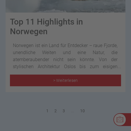
Top 11 Highlights in
Norwegen
Norwegen ist ein Land für Entdecker – raue Fjorde,
unendliche Weiten und eine Natur, die
atemberaubender nicht sein könnte. Von der
stylischen Architektur Oslos bis zum eisigen
Nordkap, von kleinen Fischerorten bis zu
spektakulären Nordlichtern: Wer hier unterwegs ist,
> Weiterlesen
sammelt Erlebnisse, die bleiben.
1
2
3
...
10