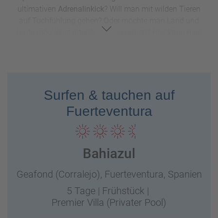
ultimativen
Adrenalinkick
? Will man mit wilden Tieren
auf Tuchfühlung gehen? Oder möchte man Land und
Leute möglichst intensiv kennenlernen? Hier kann man
sich von unseren Tipps inspirieren lassen und die
nächste
Erlebnisreise
einfach online auf unserer
Website oder im
Reisebüro in der Nähe
buchen.
Surfen & tauchen auf
Fuerteventura
Bahiazul
Geafond (Corralejo),
Fuerteventura,
Spanien
5 Tage
|
Frühstück
|
Premier Villa (Privater Pool)