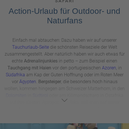
SAFARI
Action-Urlaub für Outdoor- und
Naturfans
Einfach mal abtauchen: Dazu haben wir auf unserer
Tauchurlaub-Seite
die schönsten Reiseziele der Welt
zusammengestellt. Aber natürlich haben wir auch etwas für
echte
Adrenalinjunkies
in petto – zum Beispiel einen
Tauchgang mit Haien
vor den portugiesischen
Azoren
, in
Südafrika
am Kap der Guten Hoffnung oder im Roten Meer
vor
Ägypten
.
Bergsteiger
, die besonders hoch hinaus
wollen, kommen hingegen am Schweizer Matterhorn, in den
Dolomiten
in
Südtirol
oder am Kilimandscharo in Ostafrika
auf ihre Kosten. Apropos Ostafrika: Will man auf seiner
Erlebnisreise
unter anderem den tierischen Big Five –
Elefant, Nashorn, Büffel, Löwe und Leopard – begegnen,
sind
Kenia
und
Tansania
die idealen Urlaubsziele für ein