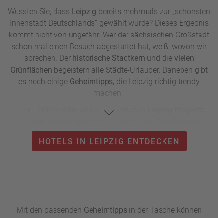
Wussten Sie, dass
Leipzig
bereits mehrmals zur „schönsten
Innenstadt Deutschlands“ gewählt wurde? Dieses Ergebnis
kommt nicht von ungefähr. Wer der sächsischen Großstadt
schon mal einen Besuch abgestattet hat, weiß, wovon wir
sprechen. Der
historische Stadtkern
und die
vielen
Grünflächen
begeistern alle Städte-Urlauber. Daneben gibt
es noch einige
Geheimtipps,
die Leipzig richtig trendy
machen:
Schön grün und kreativ ist es in
Leipzig Plagwitz,
dem ehemaligen Arbeiterviertel. Alte Fabriken und
verlassene Industrieflächen haben sich in Wohnlofts,
HOTELS IN LEIPZIG ENTDECKEN
Galerien und schicke Clubs und Restaurants
verwandelt. Außerdem hat sich hier das Who is Who
der Leipziger Kreativszene niedergelassen. An der Karl-
Heine-Straße, liebevoll die „Karli“ genannt, und an der
Zschocherschen Straße findet man viele entspannte
Cafés und Läden.
Mit den passenden
Geheimtipps
in der Tasche können