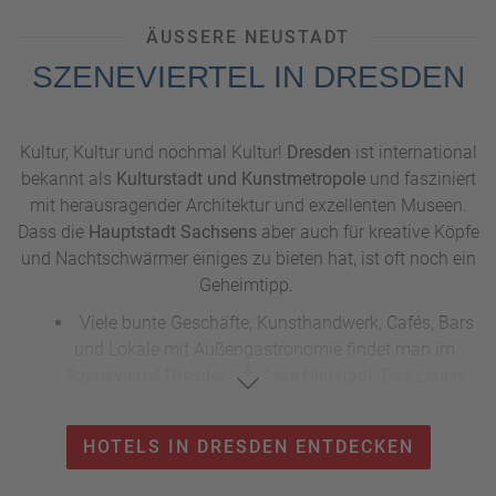
Samstag Street Food neben schönen Dingen aus den
ÄUSSERE NEUSTADT
Bereichen Grafik, Mode und Design verkauft.
SZENEVIERTEL IN DRESDEN
Kultur, Kultur und nochmal Kultur!
Dresden
ist international
bekannt als
Kulturstadt und Kunstmetropole
und fasziniert
mit herausragender Architektur und exzellenten Museen.
Dass die
Hauptstadt Sachsens
aber auch für kreative Köpfe
und Nachtschwärmer einiges zu bieten hat, ist oft noch ein
Geheimtipp.
Viele bunte Geschäfte, Kunsthandwerk, Cafés, Bars
und Lokale mit Außengastronomie findet man im
Szeneviertel Dresdens Äußere Neustadt.
Das Leben
spielt sich hier auf der Straße ab und die kunstvollen
Graffitis auf den Häusern machen es noch bunter.
HOTELS IN DRESDEN ENTDECKEN
Unser Tipp:
Schauen Sie doch in der
„Zeitenströmung“
vorbei. Auf diesem ehemaligen