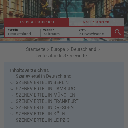
r
b
e
e
u
s
u
c
M
z
Hotel & Pauschal
Kreuzfahrten
h
o
f
e
n
Wohin?
Wann?
Wer?
a
Deutschland
Zeitraum
2 Erwachsene
r
at
h
s
rt
L
Startseite
Europa
Deutschland
e
a
R
Deutschlands Szeneviertel
n
st
e
M
i
Inhaltsverzeichnis
in
s
Szeneviertel in Deutschland
ut
e
SZENEVIERTEL IN BERLIN
e
e
SZENEVIERTEL IN HAMBURG
U
x
SZENEVIERTEL IN MÜNCHEN
rl
p
SZENEVIERTEL IN FRANKFURT
a
e
SZENEVIERTEL IN DRESDEN
u
rt
SZENEVIERTEL IN KÖLN
b
e
SZENEVIERTEL IN LEIPZIG
n