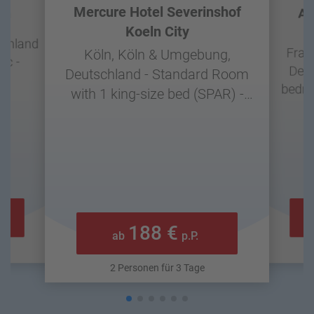
Mercure Hotel Severinshof
en
Ad
Koeln City
F
schland
Fran
Köln, Köln & Umgebung,
ic -
Deut
Deutschland - Standard Room
bedro
with 1 king-size bed (SPAR) -
Frühstück
188 €
ab
p.P.
2 Personen für 3 Tage