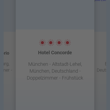
Hotel Concorde
orio
burg,
Be
München - Altstadt-Lehel,
mmer -
Deutsc
München, Deutschland -
Doppelzimmer - Frühstück