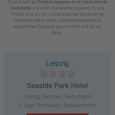
Party-Hungrige kommen in Leipzig auch voll auf
Sie sich jetzt auf
Entdeckungsreise durch Deutschlands
Ihre Kosten: Das
Ausgehviertel
schlechthin ist die
Großstädte
und deren Szeneviertel begeben! Für alle
Südvorstadt.
Die angesagtesten Bars und Clubs
Fragen rund um An- und Abreise oder die passende
befinden sich auch hier an der „Karli“, einer der
Unterkunft stehen Ihnen unsere Reiseexperten im
berühmtesten Straßen Leipzigs, die sich vom
persönlichen Gespräch gerne mit Rat und Tat zur
Stadtgebiet Zentrum-Süd bis nach Connewitz
Seite.
erstreckt.
Das alternative
Szeneviertel Connewitz
ist
besonders bei Studenten und Junggebliebenen
aufgrund der günstigen Mietpreise beliebt. An den
Leipzig
Wochenenden kann man in den zahlreichen Clubs und
Bars gut feiern. Wer es lieber ruhig angehen lassen
möchte und zum Beispiel veganen Döner ausprobieren
will, wird in einem der vielen vegetarischen und
Seaside Park Hotel
veganen Restaurants mit Sicherheit fündig.
Leipzig,
Sachsen,
Deutschland
3 Tage
|
Frühstück
|
Doppelzimmer