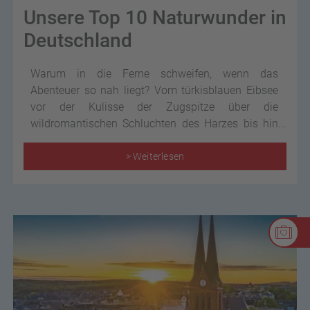
Unsere Top 10 Naturwunder in
Deutschland
Warum in die Ferne schweifen, wenn das
Abenteuer so nah liegt? Vom türkisblauen Eibsee
vor der Kulisse der Zugspitze über die
wildromantischen Schluchten des Harzes bis hin
zu den schroffen Felsen der Sächsischen Schweiz
– Deutschland ist voll von atemberaubenden
> Weiterlesen
Naturwundern, die nur darauf warten, von Ihnen
entdeckt zu werden!