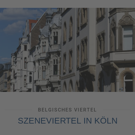
Industriegelände finden Sie eine abwechslungsreiche
Mischung aus Gastronomie, Werkstätten und
verschiedensten Läden.
Inspiration gefällig? Folgen Sie uns auf
Facebook
oder
Instagram
und wir versorgen Sie mit dem schönsten
Gedankenkino für Ihre nächste Auszeit! Teilen Sie auch
gerne Ihre eigenen Urlaubsfotos mit uns und der
Community unter den Hashtags
#meinreisebüro24
und
#mitsicherheitreisebüro!
BELGISCHES VIERTEL
SZENEVIERTEL IN KÖLN