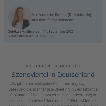
W
o
or
n
ld
t
Verfasst von:
Sabine (Redakteurin)
of
o
aus dem Redaktionsteam
B
u
e
r
Zuletzt aktualisiert am 11. September 2025
n
Veröffentlicht am 23. Mai 2023
ef
U
it
n
s
s
e
r
e
DIE HIPPEN TRENDSPOTS
P
Szeneviertel in Deutschland
a
rt
Wo gibt es die chilligsten Plätze, die angesagtesten
n
Cafés und die spannendste Street Art in Deutschlands
e
r
Großstädten? Wo shoppt es sich besonders kultig in
kleinen, alternativen Läden oder auf (Floh-)Märkten?