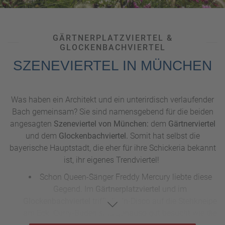
Widerstandes.
Haben Sie jetzt Lust auf einen
City-Trip
? Dann verpassen
Sie nicht unsere aktuellen
Reise-Angebote
aus unserem
GÄRTNERPLATZVIERTEL &
Newsletter
. Melden Sie sich einfach an und bleiben Sie mit
GLOCKENBACHVIERTEL
unseren besten Urlaubsdeals immer up-to-date!
SZENEVIERTEL IN MÜNCHEN
Was haben ein Architekt und ein unterirdisch verlaufender
Bach gemeinsam? Sie sind namensgebend für die beiden
angesagten
Szeneviertel von München:
dem
Gärtnerviertel
und dem
Glockenbachviertel.
Somit hat selbst die
bayerische Hauptstadt, die eher für ihre Schickeria bekannt
ist, ihr eigenes Trendviertel!
Schon Queen-Sänger Freddy Mercury liebte diese
Gegend. Im
Gärtnerplatzviertel
und im
Glockenbachviertel
trifft die In-Disco auf die Stehkneipe
am Eck. Curry-Buden sind genauso gut besucht wie die