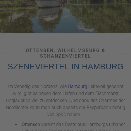
Original macht.
Gemütlich wird es im Viktoriapark in
Berlin
Kreuzberg
in der Nähe des originellen Bergmannkiez,
zwanglos alternativ in den Bars nahe dem Görlitzer
Park. Wer fantastische türkische Restaurants sucht,
wird rund um das Kottbusser Tor fündig.
OTTENSEN, WILHELMSBURG &
Das
Szeneviertel Berlin Schöneberg
hat sich zum
SCHANZENVIERTEL
Mittelpunkt der
Gay-Community
entwickelt. In den
SZENEVIERTEL IN HAMBURG
vielen Cafés und Geschäften sowie originellen Galerien
lässt es sich gut die Zeit vertreiben. Außerdem befindet
sich hier der geschichtsträchtige Ort, wo einst John F.
Im Venedig des Nordens, wie
Hamburg
liebevoll genannt
Kennedy sagte: „Ich bin ein Berliner!“
wird, gibt es neben dem Hafen und dem Fischmarkt
unglaublich viel zu entdecken. Und dank des Charmes der
Nordlichter kann man auch abseits der Reeperbahn richtig
viel Spaß haben.
Ottensen
vereint das Beste aus Hamburgs urbaner