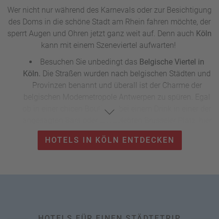
Wer nicht nur während des Karnevals oder zur Besichtigung
des Doms in die schöne Stadt am Rhein fahren möchte, der
sperrt Augen und Ohren jetzt ganz weit auf. Denn auch
Köln
kann mit einem Szeneviertel aufwarten!
Besuchen Sie unbedingt das
Belgische Viertel in
Köln.
Die Straßen wurden nach belgischen Städten und
Provinzen benannt und überall ist der Charme der
belgischen Modemetropole Antwerpen zu spüren. Egal
ob in einer chicen Boutique, bei einem Drink in einer der
angesagten Bars oder am belebten Brüsseler Platz, hier
werden Sie mit Sicherheit eine gute Zeit haben.
HOTELS IN KÖLN ENTDECKEN
Für die perfekte Unterkunft checken Sie am besten unsere
aktuellen Reiseangebote
auf unserer Buchungsplattform!
HOTELS FÜR EINEN STÄDTETRIP