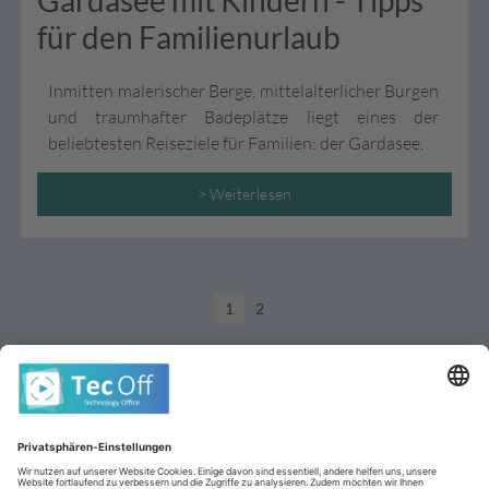
für den Familienurlaub
Inmitten malerischer Berge, mittelalterlicher Burgen
und traumhafter Badeplätze liegt eines der
beliebtesten Reiseziele für Familien: der Gardasee.
> Weiterlesen
1
2
AGB (stationär)