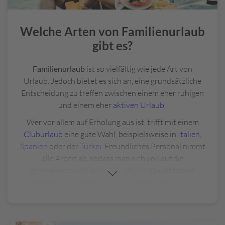
Welche Arten von Familienurlaub
gibt es?
Familienurlaub
ist so vielfältig wie jede Art von
Urlaub. Jedoch bietet es sich an, eine grundsätzliche
Entscheidung zu treffen zwischen einem eher ruhigen
und einem eher
aktiven Urlaub
.
Wer vor allem auf Erholung aus ist, trifft mit einem
Cluburlaub
eine gute Wahl, beispielsweise in
Italien
,
Spanien
oder der
Türkei
. Freundliches Personal nimmt
alle Arbeit ab, sodass man sich voll auf die
gemeinsame und auch individuelle
Qualitätszeit
konzentrieren kann. An vielen Standorten gibt es
Kinderanimationsprogramme, Wasserrutschen und
Sportkurse für die Sprösslinge, sodass den Kids auf
keinen Fall langweilig wird. Natürlich können Familien