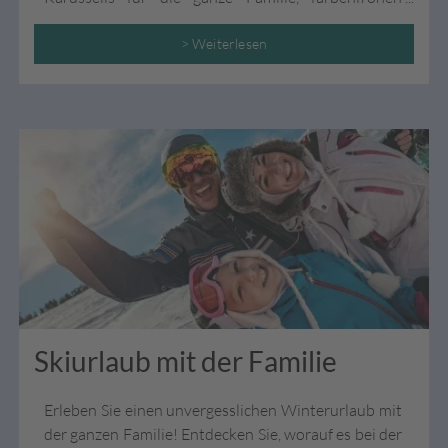
Attraktionen und vielseitigen Shows. Als Ihre
Reiseexperten kennen wie die Top 9 Freizeitparks in
> Weiterlesen
Deutschland, die jedem Geschmack gerecht werden.
Skiurlaub mit der Familie
Erleben Sie einen unvergesslichen Winterurlaub mit
der ganzen Familie! Entdecken Sie, worauf es bei der