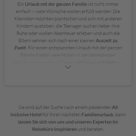
Ein
Urlaub mit der ganzen Familie
ist nicht immer
einfach – viele Wünsche wollen erfüllt werden. Die
Kleinsten möchten plantschen und sich mit anderen
Kindern austoben, die Teenager suchen lieber ihre
Ruhe oder wollen Abenteuer erleben und auch die
Eltern sehnen sich nach einer kleinen
Auszeit zu
Zweit
. Für einen entspannten Urlaub mit der ganzen
Familie bieten viele Hotels in den beliebtesten
Urlaubsregionen ihren Gästen
All Inclusive Pakete
an.
Ob
Spanien
, die
Türkei
,
Griechenland
oder
Fernreiseziele wie
Thailand
oder die Karibik, fast alle
Urlaubsregionen ermöglichen einen
All Inclusive
Familienurlaub
. Gerade für Ihre Auszeit hat ein
solches Paket viele Vorteile:
Sie sind auf der Suche nach einem passenden
All
1. Familienfreundlichkeit
–
All Inclusive Resorts und
Inclusive Hotel
für Ihren nächsten
Familienurlaub
, dann
Hotels
sind oftmals auf Familien ausgerichtet und
lassen Sie sich von uns und unseren Experten im
bieten viele kinderfreundliche Aktivitäten.
Reisebüro inspirieren
und beraten.
Kinderclubs, Spielplätze und Pools für Kinder sowie