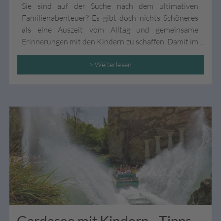
Sie sind auf der Suche nach dem ultimativen
Familienabenteuer? Es gibt doch nichts Schöneres
als eine Auszeit vom Alltag und gemeinsame
Erinnerungen mit den Kindern zu schaffen. Damit im
wohlverdienten Urlaub jeder auf seine Kosten
kommt – sowohl die Schützlinge als auch die Eltern,
> Weiterlesen
haben wir hier einige spannende Tipps und
Reiseinspirationen für den Familienurlaub für Sie
zusammengefasst!
Gardasee mit Kindern - Tipps