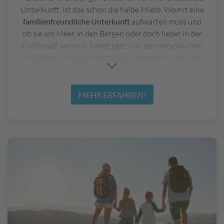
Unterkunft, ist das schon die halbe Miete. Womit eine
familienfreundliche Unterkunft
aufwarten muss und
ob sie am Meer, in den Bergen oder doch lieber in der
Großstadt sein soll, hängt ganz von den persönlichen
Vorlieben und nicht zuletzt vom Alter der Kinder ab.
Darf es eines zahlreicher top ausgestatteter
Kinderhotels sein, ein nachhaltiges Camping-
Mobilheim oder ein Ferienhaus, wo Sie ganz für sich
MEHR ERFAHREN!
sind? Wir haben die beliebtesten Formen
familienfreundlicher Unterkünfte und die jeweiligen
Vorteile
für Sie zusammengefasst.