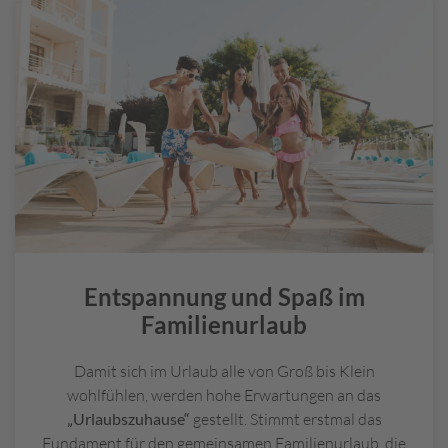
aber auch beim
Strand- und Badeurlaub
oder beim
Urlaub auf dem Bauernhof
bestens Erholung finden.
Für alle, die mehr auf Aktivität und
Abenteuer
aus sind
und den Urlaub mit schon etwas größeren Kindern
planen, sind
Städtereisen
vielleicht das Richtige. Nicht
nur, dass es hier jede Menge Kultur zu entdecken gibt,
es stehen auch
massenweise Freizeitangebote
zur
Verfügung: Von Kino und Badespaß bis zu geführten
Touren, unzähligen Museen, spritzigen Aquaparks
oder einem Trip zum Freizeitpark ist alles dabei. Beim
familiengerechten
Wander
- oder
Radurlaub
können
sich die Kleinen ebenfalls bei viel frischer Luft
Entspannung und Spaß im
ordentlich austoben und spannende (Zwischen-)Ziele
Familienurlaub
wie rauschende Wasserfälle oder verwegene
Kletterfelsen erkunden, während die Eltern in
Damit sich im Urlaub alle von Groß bis Klein
herrlicher Natur komplett ausspannen.
wohlfühlen, werden hohe Erwartungen an das
„Urlaubszuhause“
gestellt. Stimmt erstmal das
Fundament für den gemeinsamen Familienurlaub, die