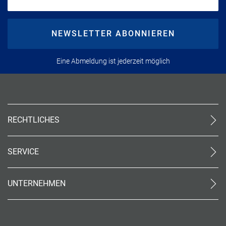
NEWSLETTER ABONNIEREN
Eine Abmeldung ist jederzeit möglich
RECHTLICHES
AGB (stationär)
Datenschutz
SERVICE
Impressum
Kontakt
Barrierefreiheit
World of Benefits
Cookie-Einstellungen
UNTERNEHMEN
Barriere-Tool
Über uns