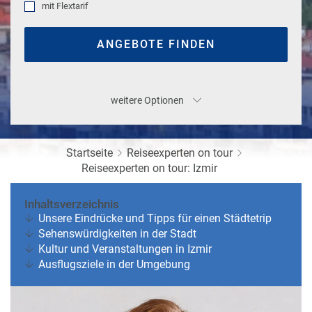
e
r
mit
Flextarif
n
ef
U
ANGEBOTE FINDEN
it
n
s
s
e
r
weitere
Optionen
e
P
a
Startseite
Reiseexperten on tour
rt
Reiseexperten on tour: Izmir
n
e
r
Inhaltsverzeichnis
Unsere Eindrücke und Tipps für einen Städtetrip
Sehenswürdigkeiten in der Stadt
Kultur und Veranstaltungen in Izmir
Ausflugsziele in der Umgebung