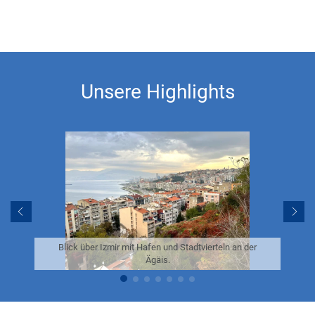
Unser Tipp:
Früh am Morgen starten, um den Ort in Ruhe zu
erleben, bevor die Besuchergruppen eintreffen.
Unsere Highlights
Quelle:
Blick über Izmir mit Hafen und Stadtvierteln an der
Ägäis.