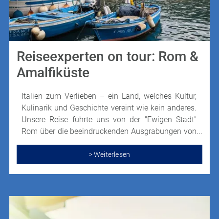
Reiseexperten on tour: Rom &
Amalfiküste
Italien zum Verlieben – ein Land, welches Kultur,
Kulinarik und Geschichte vereint wie kein anderes.
Unsere Reise führte uns von der "Ewigen Stadt"
Rom über die beeindruckenden Ausgrabungen von
Pompeji bis hin zu den malerischen Orten der
Amalfiküste und nach Capri. Dabei erlebten wir die
> Weiterlesen
perfekte Mischung aus historischem Zauber und
mediterraner Leichtigkeit.