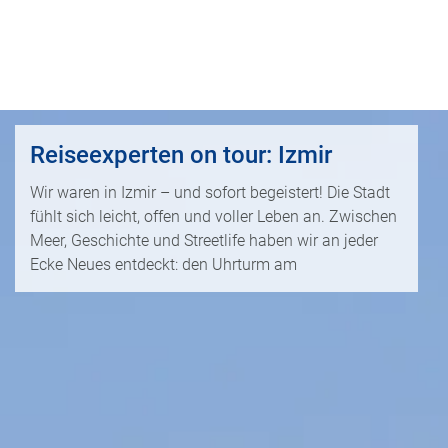
i
P
kopieren
s
a
e
u
Email
T
b
s
o
l
c
p
WhatsApp
o
h
D
g
a
Reiseexperten on tour: Izmir
e
Facebook
lr
R
a
e
Wir waren in Izmir – und sofort begeistert! Die Stadt
ei
l
Messenger
i
fühlt sich leicht, offen und voller Leben an. Zwischen
s
s
s
Meer, Geschichte und Streetlife haben wir an jeder
e
e
Telegram
Ecke Neues entdeckt: den Uhrturm am
F
zi
n
r
el
ü
X /
e
K
Twitter
h
d
r
b
e
e
u
s
u
c
M
z
h
o
f
e
n