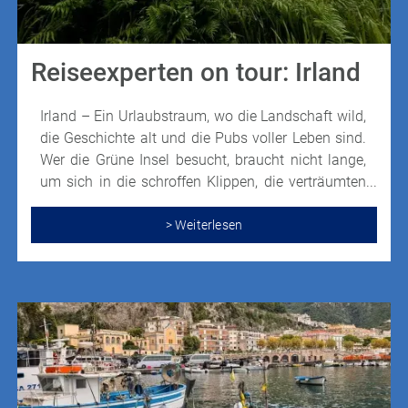
Reiseexperten on tour: Irland
Irland – Ein Urlaubstraum, wo die Landschaft wild,
die Geschichte alt und die Pubs voller Leben sind.
Wer die Grüne Insel besucht, braucht nicht lange,
um sich in die schroffen Klippen, die verträumten
Dörfer und die herzlichen Menschen zu verlieben.
Im Juni 2024 hatten wir die Gelegenheit Irland zu
> Weiterlesen
bereisen und fanden nicht nur die erwarteten
Highlights, sondern auch viele unerwartete
Schätze.