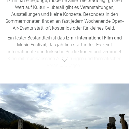
Izmir hat eine junge, moderne Seite. Die Stadt legt großen
Wert auf Kultur – überall gibt es Veranstaltungen,
Ausstellungen und kleine Konzerte. Besonders in den
Sommermonaten finden an fast jedem Wochenende Open-
Air-Events statt, oft kostenlos oder für kleines Geld.
Ein fester Bestandteil ist das
Izmir International Film and
Music Festival,
das jährlich stattfindet. Es zeigt
internationale und türkische Produktionen und verbindet
Kino mit musikalischen Aufführungen und thematischen
Veranstaltungen.
Etwas außerhalb, in Alaçatı, findet jedes Frühjahr das
Alaçatı Ot Festivali (Kräuterfestival)
statt. Dabei dreht sich
alles um regionale Kräuter, traditionelle Gerichte und die
Kultur der Ägäis. Es wird gekocht, probiert, verkauft und
gefeiert. Auch viele Menschen aus Izmir fahren an diesem
Wochenende dorthin. Wenn man zu dieser Zeit in der
Region ist, sollte man das Festival nicht verpassen.