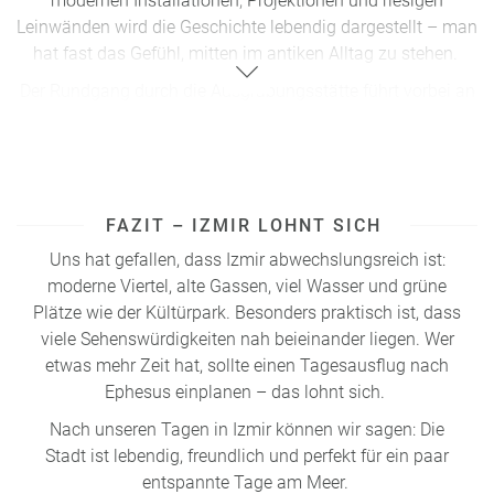
modernen Installationen, Projektionen und riesigen
Leinwänden wird die Geschichte lebendig dargestellt – man
hat fast das Gefühl, mitten im antiken Alltag zu stehen.
Der Rundgang durch die Ausgrabungsstätte führt vorbei an
Tempelresten, Marmorstraßen, Säulen und Wohnhäusern.
Besonders sehenswert ist die Hauptstraße, die vollständig
aus glänzendem Marmor besteht und im Sonnenlicht fast
schimmert. Überall bieten sich großartige Fotospots, von
der Celsus-Bibliothek bis zu den Torbögen der alten
FAZIT – IZMIR LOHNT SICH
Stadtmauer.
Uns hat gefallen, dass Izmir abwechslungsreich ist:
moderne Viertel, alte Gassen, viel Wasser und grüne
Ein echtes Highlight ist das
Theater von Ephesus
– eines
Plätze wie der Kültürpark. Besonders praktisch ist, dass
der größten seiner Zeit, mit Platz für rund 24.000
viele Sehenswürdigkeiten nah beieinander liegen. Wer
Zuschauer.
etwas mehr Zeit hat, sollte einen Tagesausflug nach
Tempel der Artemis & Marienkirche:
Ephesus einplanen – das lohnt sich.
Wer etwas mehr Zeit hat, sollte einen kurzen Abstecher zum
Nach unseren Tagen in Izmir können wir sagen: Die
Tempel der Artemis
machen, der einst zu den sieben
Stadt ist lebendig, freundlich und perfekt für ein paar
Weltwundern der Antike gehörte. Auch die
Marienkirche,
nur
entspannte Tage am Meer.
wenige Minuten entfernt, ist einen Besuch wert.