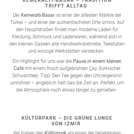
KEMERALTI-BASAR – TRADITION
TRIFFT ALLTAG
Der
Kemeraltı-Basar
ist einer der ältesten Märkte der
Türkei – und einer der authentischsten Orte Izmirs. Auf
den Hauptstraßen findet man moderne Läden für
Kleidung, Schmuck und Lederwaren, während sich in
den kleinen Gassen alte Handwerksbetriebe, Teestuben
und winzige Werkstätten verstecken.
Ein Highlight für uns war die
Pause in einem kleinen
Café
mit einem frisch aufgebrühten Çay (türkischer
Schwarztee). Tipp: Den Tee gegen den Uhrzeigersinn
umrühren – angeblich hält das die Zeit an. Perfekt, um
die Atmosphäre noch etwas länger zu genießen.
KÜLTÜRPARK – DIE GRÜNE LUNGE
VON IZMIR
Wir haben den
Kültürpark
als einen der beliebtesten