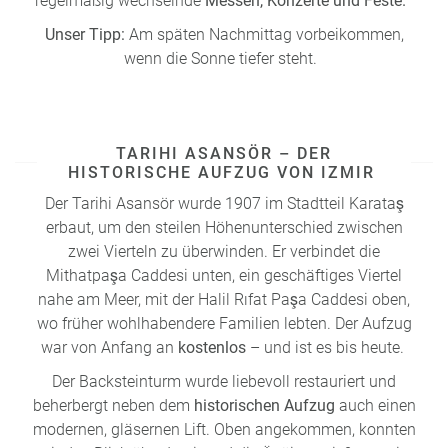
regelmäßig wechselnde
Messen, Konzerte und Feste.
Unser Tipp:
Am späten Nachmittag vorbeikommen,
wenn die Sonne tiefer steht.
TARIHI ASANSÖR – DER
HISTORISCHE AUFZUG VON IZMIR
Der Tarihi Asansör wurde 1907 im Stadtteil Karataş
erbaut, um den steilen Höhenunterschied zwischen
zwei Vierteln zu überwinden. Er verbindet die
Mithatpaşa Caddesi unten, ein geschäftiges Viertel
nahe am Meer, mit der Halil Rıfat Paşa Caddesi oben,
wo früher wohlhabendere Familien lebten. Der Aufzug
war von Anfang an
kostenlos
– und ist es bis heute.
Der Backsteinturm wurde liebevoll restauriert und
beherbergt neben dem
historischen Aufzug
auch einen
modernen, gläsernen Lift. Oben angekommen, konnten