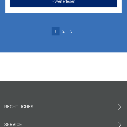
> Weiterlesen
1
2
3
RECHTLICHES
AGB (stationär)
Datenschutz
SERVICE