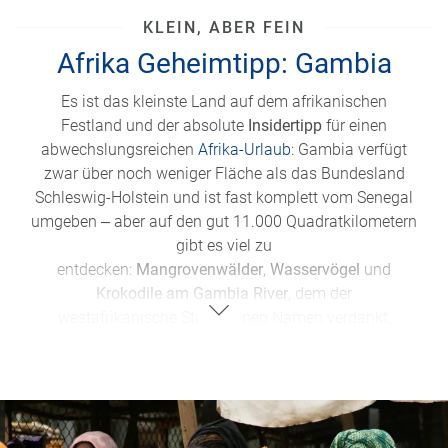
KLEIN, ABER FEIN
Afrika Geheimtipp: Gambia
Es ist das kleinste Land auf dem afrikanischen
Festland und der absolute
Insidertipp
für einen
abwechslungsreichen
Afrika-Urlaub
: Gambia verfügt
zwar über noch weniger Fläche als das Bundesland
Schleswig-Holstein und ist fast komplett vom Senegal
umgeben ‒ aber auf den gut 11.000 Quadratkilometern
gibt es viel zu
entdecken:
Mangrovenwälder
,
Wasservögel
und
Krokodile am Gambia River
, dem der
westafrikanische Staat seinen Namen verdankt,
Schimpansen
und
Raubtiere
wie Leoparden oder
Hyänen in den
Nationalparks
und
Naturreservaten
,
aber auch bunte Märkte und
traumhafte
Sandstrände
an der Atlantikküste.
Kurzum: Das Land bietet viel
Afrika
auf wenig Raum