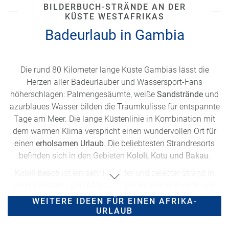
BILDERBUCH-STRÄNDE AN DER
KÜSTE WESTAFRIKAS
Badeurlaub in Gambia
Die rund 80 Kilometer lange Küste Gambias lässt die
Herzen aller Badeurlauber und Wassersport-Fans
höherschlagen: Palmengesäumte, weiße
Sandstrände
und
azurblaues Wasser bilden die Traumkulisse für entspannte
Tage am Meer. Die lange Küstenlinie in Kombination mit
dem warmen Klima verspricht einen wundervollen Ort für
einen
erholsamen Urlaub
. Die beliebtesten Strandresorts
befinden sich in den Gebieten
Kololi, Kotu und Bakau
.
Kololi Beach
ist ein sehr beliebter und belebter Strand in
dem kleinsten Land Afrikas, mit einer breiten Palette von
Hotels
,
Restaurants
und
Aktivitäten
. Besonders abends ist
WEITERE IDEEN FÜR EINEN AFRIKA-
hier einiges los. Wer Lust hat in seinem Urlaub in
URLAUB
einzigartiger Stimmung
Cocktails und Reggae am Strand