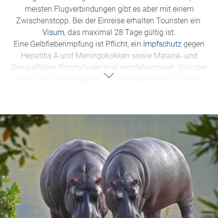
meisten Flugverbindungen gibt es aber mit einem
Zwischenstopp. Bei der Einreise erhalten Touristen ein
Visum
, das maximal 28 Tage gültig ist.
Eine Gelbfieberimpfung ist Pflicht, ein
Impfschutz
gegen
Hepatitis A und Meningokokken sowie Malaria- und
Denguefieber-Prophylaxen sind empfehlenswert. Urlauber
sollten sich frühzeitig beim
Auswärtigen Amt
über die
Bestimmungen, aber auch über die Lage im Land
informieren. Gambia gilt derzeit als relativ sicheres
Reiseland. Landeswährung ist der Dalasi, Amtssprache
aufgrund der britischen Kolonialherrschaft
Englisch
. Die
Verständigung mit den Gambiern ist einfach: Die Menschen
gelten als besonders
gastfreundlich und herzlich
– ein
Grund, warum das Land auch die '
Smiling Coast of
Africa'
genannt wird.