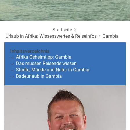
a
r
at
h
s
rt
L
e
a
R
n
st
Startseite
e
M
Urlaub in Afrika: Wissenswertes & Reiseinfos
i
Gambia
in
s
ut
e
Inhaltsverzeichnis
e
e
Afrika Geheimtipp: Gambia
U
x
Das müssen Reisende wissen
rl
p
Städte, Märkte und Natur in Gambia
a
e
Badeurlaub in Gambia
u
rt
b
e
n
W
o
or
n
ld
t
of
o
B
u