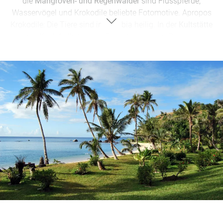
die
Mangroven- und Regenwälder
sind Flusspferde,
Wasservögel und Krokodile beliebte Fotomotive. Apropos
Krokodile: Die Tiere sind in Gambia heilig. In der
Kultstätte
von Kachikally
können Besucher mit den Reptilien
buchstäblich auf Tuchfühlung gehen. Das Berühren der
Tiere soll Glück und Fruchtbarkeit bringen. Die von der
UNESCO geschützten prähistorischen Steinkreise von
Wassu
und der ehemalige
Umschlagplatz des Sklavenhandels auf
Kunta Kinteh Island
sind ebenfalls bekannte Ausflugsziele.
Auch die
Hauptstadt Banjul
mit dem Wahrzeichen Arch
22 und die lebhaften,
farbenfrohen Märkte
wie zum Beispiel
der
Royal Albert Market in Banjul
, der
Straßenmarkt von
Serekunda
, der
Craft Market in Bakau
oder der
Fischmarkt
in Tanji
sind einen Abstecher wert.