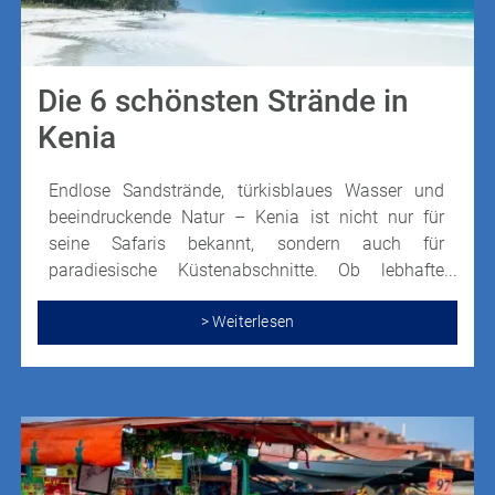
Die 6 schönsten Strände in
Kenia
Endlose Sandstrände, türkisblaues Wasser und
beeindruckende Natur – Kenia ist nicht nur für
seine Safaris bekannt, sondern auch für
paradiesische Küstenabschnitte. Ob lebhafte
Strände mit Wassersportangeboten oder
abgelegene Buchten für absolute Ruhe: Hier gibt es
> Weiterlesen
für jeden den perfekten Ort, um die Füße in den
Sand zu stecken und das Meer zu genießen.