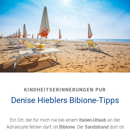
für Google Maps können Sie hier „
Rione Obelisco
(Opicina)
“ nutzen, dann befinden Sie sich direkt an
besagtem Aussichtspunkt. Das Panorama ist ein
Traum – und Sie können mit
Miramare
ein Must-see
eines jeden
Italien-Urlaubs
an der oberen
Adria
abhaken.
KINDHEITSERINNERUNGEN PUR
Denise Hieblers Bibione-Tipps
Ein Ort, der für mich nie bei einem
Italien-Urlaub
an der
Adriaküste
fehlen darf, ist
Bibione
. Der
Sandstrand
dort ist