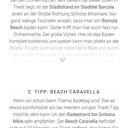
Bei den Einheimischen sehr beliebt, da dieser direkt in
Triest liegt, ist der
Stadtstrand im Stadtteil Barcola
,
direkt an der Straße Richtung Schloss Miramare. Nur
ganz wenige Touristen wissen, dass man am
Barcola
Beach
baden kann. Daher trifft man hier auch fast nur
Einheimische. Der große Vorteil: Hier ist das Baden
komplett kostenlos und parken kann man direkt an der
Straße. Es gibt auch einige nette kleine
Bars
und durch
den großen
Park
direkt am Wasser findet man auch
sehr viele schattige Plätzchen. Liegen gibt es keine,
aber mit einer Picknickdecke oder einem
Badehandtuch kann man sich überall hinlegen – oder
Sie erkunden den
Stadtstrand
mit einem geliehenen
Tretboot vom Wasser aus. Als Anhaltspunkt für Google
2. TIPP: BEACH CARAVELLA
Maps können Sie entweder „
Lungomare Benedetto
Wenn wir schon beim Thema Badetag sind: Wer es
Croce
“ oder den Standort der Bar „
Chiosco Alta Marea
etwas komfortabler als bei meinem vorigen
Triest-Tipp
Cafe
“ nutzen.
möchte, dem kann ich den
Badestrand bei Sistiana
Mare
sehr empfehlen. Der
Beach Caravella
befindet