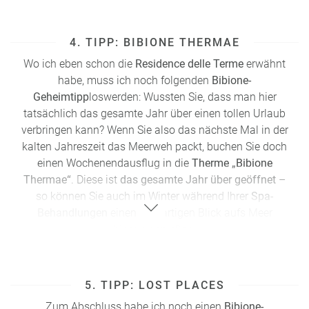
sind, warum nicht am nächsten Tag den großen
Luna
Park Adriatico
besuchen?
4. TIPP: BIBIONE THERMAE
Wo ich eben schon die
Residence delle Terme
erwähnt
habe, muss ich noch folgenden
Bibione-
Geheimtipp
loswerden: Wussten Sie, dass man hier
tatsächlich das gesamte Jahr über einen tollen Urlaub
verbringen kann? Wenn Sie also das nächste Mal in der
kalten Jahreszeit das Meerweh packt, buchen Sie doch
einen Wochenendausflug in die
Therme „Bibione
Thermae“
. Diese ist
das gesamte Jahr über geöffnet
–
so können Sie auch im Winter während Ihrer
Spa-
Behandlungen
einen großartigen Blick aufs Meer
hinaus genießen.
Adresse: Via delle Colonie 3, 30028 Bibione
5. TIPP: LOST PLACES
Zum Abschluss habe ich noch einen
Bibione-