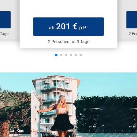
201 €
ab
p.P.
 Tage
2 Er
2 Personen für 3 Tage