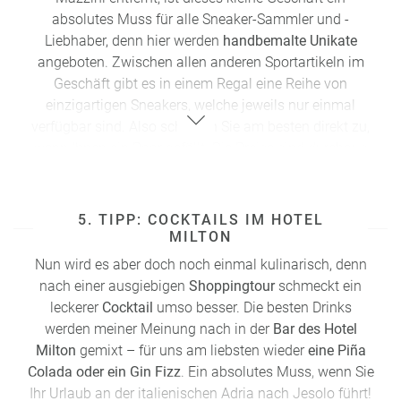
Wer noch mehr Aktion möchte, kann sich ein Leihrad
absolutes Muss für alle Sneaker-Sammler und -
schnappen und das Stück Richtung Landesinnere zur
Liebhaber, denn hier werden
handbemalte Unikate
Go-Kart-Bahn
radeln. Die „Pista Azzurra“ verspricht in
angeboten. Zwischen allen anderen Sportartikeln im
jedem Fall den einen oder anderen Adrenalinschub für
Geschäft gibt es in einem Regal eine Reihe von
Motorsport-Fans.
einzigartigen Sneakers, welche jeweils nur einmal
verfügbar sind. Also schlagen Sie am besten direkt zu,
Adresse „Pista Azzurra“: Via Roma Destra 90, 30016
wenn Ihnen ein Paar gefällt. Die Preise sind durchaus
Lido di Jesolo
erschwinglich und nicht viel höher, als wenn Sie das
gleiche Modell ohne Bemalung kaufen. Der Shop
befindet sich direkt an der Ecke der Via Silvio Trentin,
5. TIPP: COCKTAILS IM HOTEL
beim Piazza Mazzini neben dem Geschäft „Capolinea“.
MILTON
Für eine klassische
Shoppingtour
an einem
Nun wird es aber doch noch einmal kulinarisch, denn
regnerischen Tag ist ein Ausflug ins
Noventa di Piave
nach einer ausgiebigen
Shoppingtour
schmeckt ein
Designer Outlet
genau richtig. Am besten planen Sie
leckerer
Cocktail
umso besser. Die besten Drinks
die Anfahrt früh genug, denn je nach Wetter
kann es zu
werden meiner Meinung nach in der
Bar des Hotel
dichtem Verkehr kommen
.
Milton
gemixt – für uns am liebsten wieder
eine Piña
Colada oder ein Gin Fizz
. Ein absolutes Muss, wenn Sie
Adresse Designer Outlet: Via Marco Polo 1, 30020
Ihr
Urlaub
an der
italienischen Adria
nach Jesolo führt!