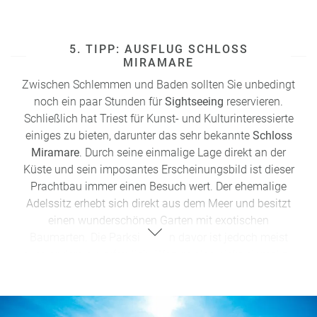
Adresse: Piazza della Borsa, 15-15/B, 34131 Triest
5. TIPP: AUSFLUG SCHLOSS
MIRAMARE
Zwischen Schlemmen und Baden sollten Sie unbedingt
noch ein paar Stunden für
Sightseeing
reservieren.
Schließlich hat Triest für Kunst- und Kulturinteressierte
einiges zu bieten, darunter das sehr bekannte
Schloss
Miramare
.
Durch seine einmalige Lage direkt an der
Küste und sein imposantes Erscheinungsbild ist dieser
Prachtbau immer einen Besuch wert. Der ehemalige
Adelssitz erhebt sich direkt aus dem Meer und besitzt
einen wunderschönen Garten mit exotischen
Baumarten.
Die Parksituation davor ist jedoch meist
alles andere als erfreulich. Warum also nicht einmal zu
Fuß hingehen? Direkt bei einem wundervollen
Aussichtspunkt
, wo man sein Auto abstellen kann,
beginnt ein
Spazierweg zum Schloss
. Als Anhaltspunkt