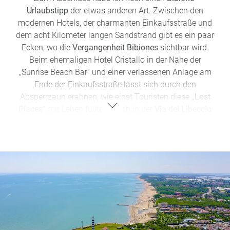
Urlaubstipp
der etwas anderen Art. Zwischen den
modernen Hotels, der charmanten Einkaufsstraße und
dem acht Kilometer langen Sandstrand gibt es ein paar
Ecken, wo die
Vergangenheit Bibiones
sichtbar wird.
Beim ehemaligen Hotel Cristallo in der Nähe der
„Sunrise Beach Bar“ und einer verlassenen Anlage am
Ende der Einkaufsstraße lässt sich durch den
Absperrzaun erahnen, wie einst Touristen diese
„Lost
Places“
mit Leben füllten. Auch in der
Via del Libeccio
steht ein „
Geisterhotel
“ inmitten weiterhin betriebener
Hotels. Faszinierend und ein bisschen gruselig
zugleich!