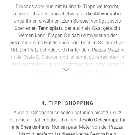
Bevor es aber nun mit Kulinarik-Tipps weitergeht,
möchte ich auch einmal etwas für die
Aktivurlauber
unter Ihnen erwähnen. Zum Beispiel verfügt Jesolo
über einen
Tennisplatz
, der auch als Gast gebucht
werden kann. Fragen Sie dazu entweder an der
Rezeption Ihres Hotels nach oder buchen Sie direkt vor
Ort. Der Platz befindet sich hinter dem Piazza Mazzini
in der Viale G. Shiavon und ist somit gut erreichbar. In
der Hauptsaison ist am Vormittag fast immer jemand
anzutreffen, der einem mit der Reservierung
weiterhelfen kann.
Auch auf zwei
Minigolfplätzen
kann man sein
Ballglück versuchen und beispielsweise an einem nicht
4. TIPP: SHOPPING
so warmen Tag ein kleines
Familienturnier
spielen. Der
erste Platz befindet sich direkt hinter dem Tennisplatz
Auch die Shopaholics sollen natürlich nicht zu kurz
am Piazza Mazzini. Nummer zwei findet man etwas
kommen
– daher
habe ich einen
Jesolo-Geheimtipp
für
weiter unten direkt an der Piazzetta Casa Bianca.
alle Sneaker-Fans
. Nur ein paar Meter von der Piazza
Mazzini entfernt, ist dieses kleine Geschäft ein