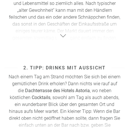
und Lebensmittel so ziemlich alles. Nach typischer
„alter Gewohnheit“ kann man mit den Händlern
feilschen und das ein oder andere Schnäppchen finden,
das sonst in den Geschäften der Einkaufsstraße um
einiges teurer käme. Der Markt dauert immer den
gesamten Vormittag und ist ganz einfach zu finden,
denn er befindet sich direkt am Parkplatz des
Luna
Parks
.
Adresse: Piazza Mercato, Ecke Via del Sagittario
2. TIPP: DRINKS MIT AUSSICHT
Nach einem Tag am Strand möchten Sie sich bei einem
gemütlichen Drink erholen? Dann nichts wie rauf auf
die
Dachterrasse
des
Hotels Astoria
, wo neben
köstlichen
Cocktails
, sowohl am Tag als auch abends,
ein wunderbarer Blick über den gesamten Ort und
hinaus aufs Meer wartet. Ein kleiner Tipp: Wenn die Bar
direkt oben nicht geöffnet haben sollte, dann fragen Sie
einfach unten an der Bar nach bzw. geben Sie