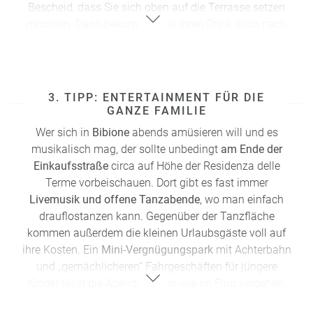
Bescheid, dass Sie sich oben auf die Terrasse setzen
möchten. Dann bekommen Sie Ihren Drink auch nach
oben serviert. Am liebsten bestelle ich hier eine
Piña
Colada
.
Adresse: Corso Europa 74, 30020 Bibione
3. TIPP: ENTERTAINMENT FÜR DIE
GANZE FAMILIE
Wer sich in
Bibione
abends
amüsieren will und es
musikalisch mag, der sollte unbedingt
am Ende der
Einkaufsstraße
circa auf Höhe der Residenza delle
Terme vorbeischauen. Dort gibt es fast immer
Livemusik und offene Tanzabende
, wo man einfach
drauflostanzen kann. Gegenüber der Tanzfläche
kommen außerdem die kleinen Urlaubsgäste voll auf
ihre Kosten. Ein
Mini-Vergnügungspark
mit Achterbahn
und „gemächlicheren“ Fahrgeschäften für jüngere
Kinder lässt die Abendstunden wie im Flug vergehen.
Und wenn die Kleinen auf den Geschmack gekommen