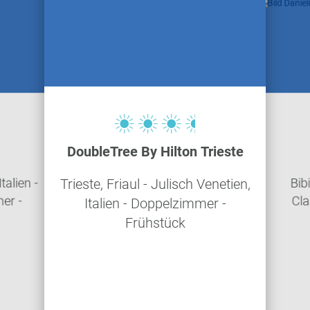
DoubleTree By Hilton Trieste
talien -
Bibi
Trieste, Friaul - Julisch Venetien,
er -
Cla
Italien - Doppelzimmer -
Frühstück