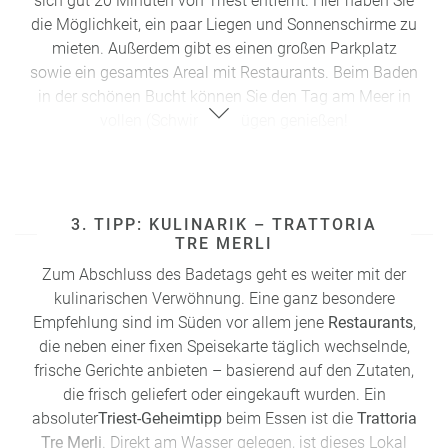
sich gut 20 Minuten von Triest entfernt. Hier haben Sie
die Möglichkeit, ein paar Liegen und Sonnenschirme zu
mieten. Außerdem gibt es einen großen Parkplatz
sowie ein gesamtes Areal mit Restaurants. Beim Baden
in der schönen Bucht können Sie den Tag am Meer in
vollen (Schwimm-)Zügen genießen!
3. TIPP: KULINARIK – TRATTORIA
TRE MERLI
Zum Abschluss des Badetags geht es weiter mit der
kulinarischen Verwöhnung. Eine ganz besondere
Empfehlung sind im Süden vor allem jene
Restaurants
,
die neben einer fixen Speisekarte täglich wechselnde,
frische Gerichte anbieten – basierend auf den Zutaten,
die frisch geliefert oder eingekauft wurden. Ein
absoluter
Triest-Geheimtipp
beim
Essen
ist die
Trattoria
Tre Merli
. Direkt am Wasser gelegen, ist dieses Lokal