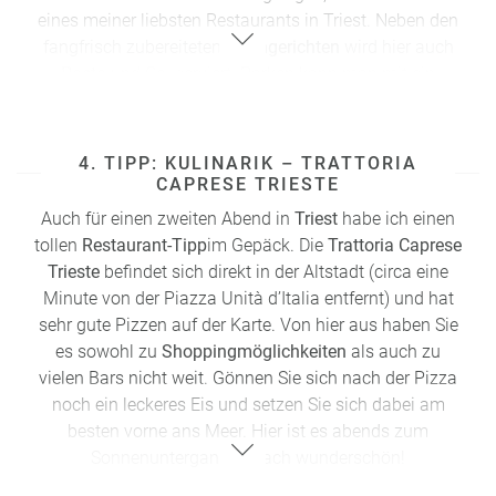
eines meiner liebsten
Restaurants
in
Triest
.
Neben den
fangfrisch zubereiteten
Fischgerichten
wird hier auch
Pasta
und Co. serviert.
Parken kann man mit ein
bisschen Glück entweder direkt vor der Tür oder am
öffentlichen Parkplatz ein paar Meter weiter. Es
empfiehlt sich in jedem Fall, einen Tisch zu reservieren,
4. TIPP: KULINARIK – TRATTORIA
da insbesondere die Plätze auf der Terrasse mit
CAPRESE TRIESTE
Meerblick natürlich sehr begehrt sind.
Auch für einen zweiten Abend in
Triest
habe ich einen
tollen
Restaurant
-
Tipp
im Gepäck. Die
Trattoria Caprese
Adresse: Viale Miramare 44, 34136 Triest
Trieste
befindet sich direkt in der Altstadt (circa eine
Minute von der Piazza Unità d’Italia entfernt)
und hat
sehr gute Pizzen auf der Karte. Von hier aus haben Sie
es sowohl zu
Shoppingmöglichkeiten
als auch zu
vielen Bars nicht weit. Gönnen Sie sich nach der Pizza
noch ein leckeres Eis und setzen Sie sich dabei am
besten vorne ans Meer. Hier ist es abends zum
Sonnenuntergang einfach wunderschön!