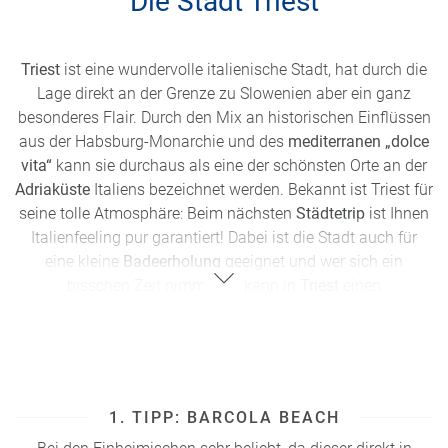
Die Stadt Triest
Triest
ist eine wundervolle italienische Stadt, hat durch die
Lage direkt an der Grenze zu Slowenien aber ein ganz
besonderes Flair. Durch den Mix an historischen Einflüssen
aus der Habsburg-Monarchie und des
mediterranen „dolce
vita“
kann sie durchaus als eine der
schönsten Orte an der
Adriaküste
Italiens
bezeichnet werden
. Bekannt ist Triest für
seine tolle Atmosphäre: Beim nächsten
Städtetrip
ist Ihnen
Italienfeeling pur garantiert! Dabei ist die Stadt auch für
eine kleine
Badeerholung
geeignet und wer sich ein
bisschen Zeit nimmt, der kann in
Triest
einen
wunderschönen
Wochenendtrip
mit
Sightseeing, Kulinarik
und Baden im Meer
verbinden. Ich jedenfalls durfte schon
viele einmalige
Urlaubserfahrungen in Triest
sammeln –
hier meine besten
Tipps
:
1. TIPP: BARCOLA BEACH