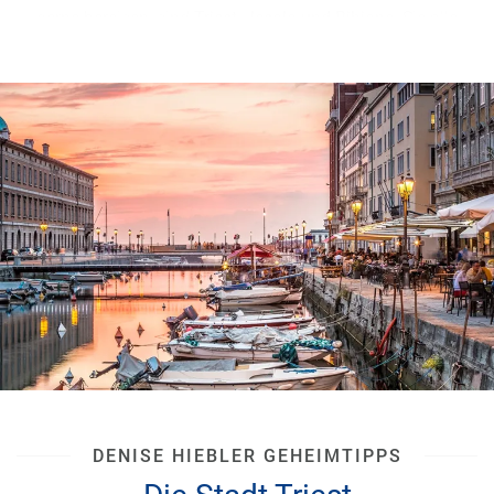
gerne bereisen, sind
Triest, Jesolo und Bibione
. Sie alle
liegen
an der Oberen Adria Italiens
und sind gut mit
dem Auto zu erreichen. Und wer von
„Bella Italia“
gar
nicht genug bekommen kann, der kann bei einem
Roadtrip
gleich alle drei Orte verbinden. Zu jedem
möchte ich
mit Ihnen
ein paar meiner
Erfahrungen und
Tipps
teilen, was Sie dort unbedingt erleben müssen
und welche Spots auf Ihrer
Must-see Liste
keinesfalls
fehlen dürfen!
DENISE HIEBLER GEHEIMTIPPS