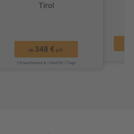
Tirol
ab
348 €
ab
p.P.
2 Pe
2 Erwachsenen & 1 Kind für 7 Tage