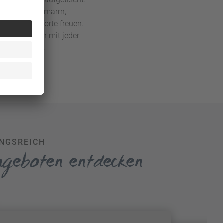
wie Kaiserschmarrn,
oder Linzer Torte freuen.
tändlich auch mit jeder
rodukten auf.
UNGSREICH
Angeboten entdecken