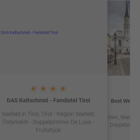
DAS Kaltschmid - Familotel Tirol
Best Wester
Seefeld in Tirol, Tirol - Region Seefeld,
Wien, Wien & 
Österreich - Doppelzimmer De Luxe -
Doppelzimmer
Frühstück