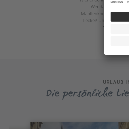
Wer dann noch Appe
Marillenknödel, Salzburg
Lecker! Und keine Sorg
Menge vegeta
URLAUB I
Die persönliche Li