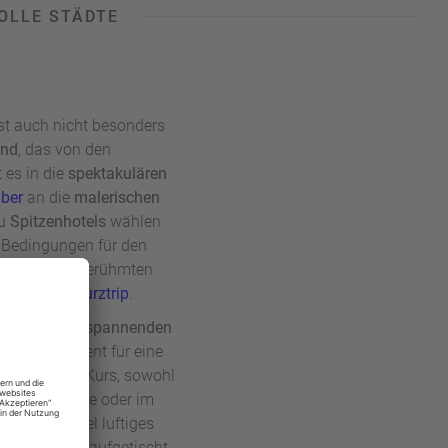
OLLE STÄDTE
ist auch nicht besonders
and
, das von den
t es in die
spektakulären
uber
an die
malerischen
zu
Spitzenhotels
wählen
e Bedingungen für den
t ihren weltberühmten
d für einen
Kurztrip
.
ivitäten
und
spannenden
tiges Argument für eine
weit hoch im Kurs, sowohl
 der Berghütte oder im
 zum Beispiel luftiges
ter Saibling aufgetischt.