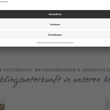
tit auf einen Nachschlag hat, der darf sich auf süße Genüsse 
er Nockerln, Palatschinken, Apfelstrudel oder ein Stück Sacher- 
e: die erfindungsreiche österreichische Küche trumpft selbstvers
rischen und veganen Leckereien mit erstklassigen regionalen P
N ÖSTERREICH: NATURVERBUNDEN & ABWECHSL
eblingsunterkunft in unseren 