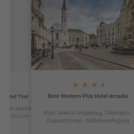
Best Western Plus Hotel Arcadia
milotel Tirol
 Region Seefeld,
Wien, Wien & Umgebung, Österreich -
mmer De Luxe -
Doppelzimmer - Selbstverpflegung
k