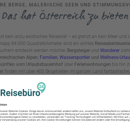
RE BERGE, MALERISCHE SEEN UND STIMMUNGSV
Das hat Österreich zu bieten
ist kein allzu exotisches Reiseziel – es grenzt an kein Meer und 
knapp 84.000 Quadratkilometer sind ein echtes
Reiseabenteuerl
suchern entdeckt werden möchte:
Bergsteiger
und
Wanderer
zieh
rreichischen Alpen
;
Familien
,
Wassersportler
und
Wellness-Urla
künften vom Urlaubsbauernhof
über
Ferienwohnungen
bis hin 
ler
finden mit über 400 Skigebieten im ganzen Land fantastisch
dte wie
Wien
,
Salzburg
,
Graz
,
Innsbruck
oder
Linz
eignen sich mi
 und kulturellen Events zudem zu jeder Jahreszeit hervorragen
rzen Anreise, den
einzigartigen Naturerlebnissen
,
sportlichen Akt
 den Städten und auf dem Land gibt es noch ein weiteres gewich
as kulinarische Angebot! Die Küche der Alpenrepublik steht welt
n Hauptgerichte als auch die süßen Nachspeisen angeht. Ob auf
Österreichs Spezialitäten kommt niemand herum. So werden hier
iges Backhendl, würziges Gulasch, rahmige Käsespätzle oder zar