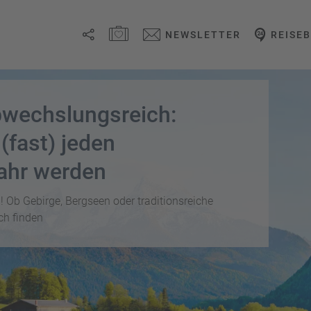
MERKZETTEL ÖFFNEN
NEWSLETTER
REISE
Link
kopieren
abwechslungsreich:
Email
 (fast) jeden
ahr werden
WhatsApp
! Ob Gebirge, Bergseen oder traditionsreiche
Facebook
ich finden
Messenger
Telegram
X /