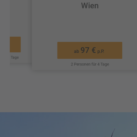
Wien
p.P.
97 €
ab
p.P.
 für 7 Tage
2 Personen für 4 Tage