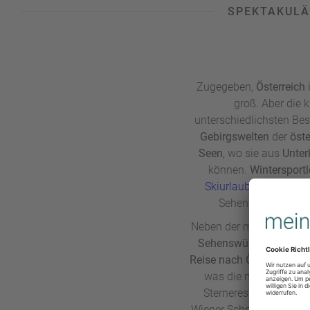
SPEKTAKULÄ
Zugegeben,
Österreich
groß. Aber die 
unterschiedlichsten Be
Gebirgswelten
der
öste
Seen
, wo sie aus
Unter
können.
Wintersport
Skiurlaub
vor und Stä
Sehenswürdigkeiten
Neben der meist eher ku
Sehenswürdigkeiten
in
Reise nach Österreich
: d
was die meist deftige
Sternerestaurant: Um 
Wiener Schnitzel, knuspr