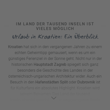
u
s
pr
o
IM LAND DER TAUSEND INSELN IST
gr
VIELES MÖGLICH
a
Urlaub in Kroatien: Ein Überblick
m
m
Kroatien
hat sich in den vergangenen Jahren zu einem
echten Geheimtipp gemausert, wenn es um ein
günstiges Ferienziel in der Sonne geht. Nicht nur in der
historischen
Hauptstadt Zagreb
spiegelt sich ganz
besonders die Geschichte des Landes in der
österreichisch-ungarischen Architektur wider. Auch ein
Besuch in den
Hafenstädten Split
oder
Dubrovnik
ist
für Kulturfans ein absolutes Highlight. Kroatien wird
seinem Beinamen 'Das Land der tausend
Inseln' absolut gerecht: An der langgezogenen Küste
des Balkanstaates erstreckt sich eine wunderschöne