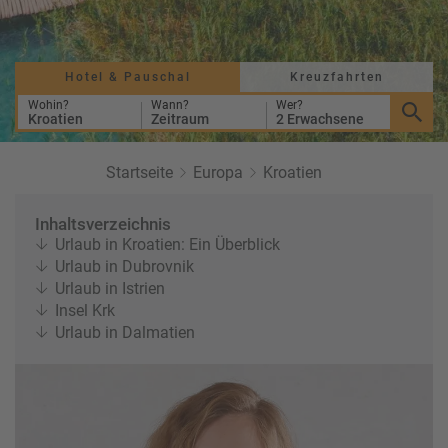
r
b
e
e
u
s
u
c
M
z
Hotel & Pauschal
Kreuzfahrten
h
o
f
e
n
Wohin?
Wann?
Wer?
a
Kroatien
Zeitraum
2 Erwachsene
r
at
h
s
rt
L
Startseite
Europa
Kroatien
e
a
R
n
st
e
Inhaltsverzeichnis
M
i
Urlaub in Kroatien: Ein Überblick
in
s
Urlaub in Dubrovnik
ut
e
Urlaub in Istrien
e
e
Insel Krk
U
x
Urlaub in Dalmatien
rl
p
a
e
u
rt
b
e
n