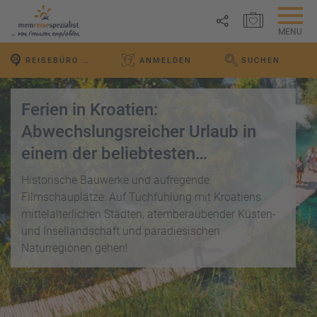
MERKZETTEL ÖFFNEN
MENU
R
REISEBÜRO VOR ORT
ANMELDEN
SUCHEN
e
WEBSEITE DURCHS
Link
i
P
kopieren
s
a
Ferien in Kroatien:
e
u
Email
T
b
Abwechslungsreicher Urlaub in
s
o
l
einem der beliebtesten
c
p
WhatsApp
o
h
Balkanstaaten
D
g
Historische Bauwerke und aufregende
a
e
Facebook
Filmschauplätze: Auf Tuchfühlung mit Kroatiens
lr
R
a
e
mittelalterlichen Städten, atemberaubender Küsten-
ei
l
Messenger
i
und Insellandschaft und paradiesischen
s
s
s
Naturregionen gehen!
e
e
Telegram
F
zi
n
r
el
ü
X /
e
K
Twitter
h
d