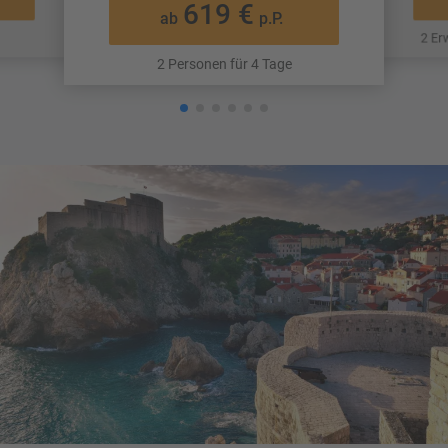
619 €
ab
p.P.
2 Er
2 Personen für 4 Tage