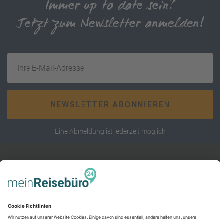
Immer up to date sein?
Jetzt zum Newsletter anmelden!
Ihre E-Mail-Adresse
NEWSLETTER ABONNIEREN
Eine Abmeldung ist jederzeit möglich
RECHTLICHES
AGB (stationär)
Online AGB
SERVICE