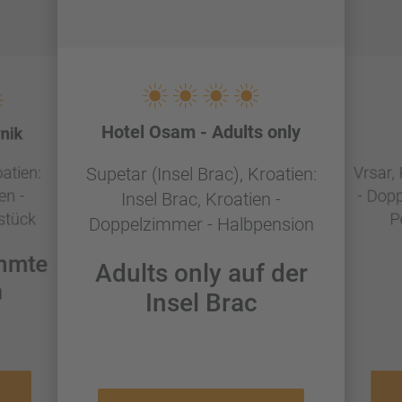
Hotel Osam - Adults only
nik
atien:
Vrsar, 
Supetar (Insel Brac), Kroatien:
en -
- Dop
Insel Brac, Kroatien -
stück
P
Doppelzimmer - Halbpension
ühmte
Adults only auf der
n
Insel Brac