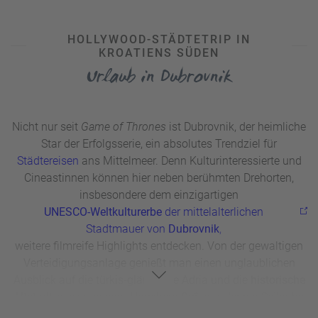
HOLLYWOOD-STÄDTETRIP IN
KROATIENS SÜDEN
Urlaub in Dubrovnik
Nicht nur seit
Game of Thrones
ist Dubrovnik, der heimliche
Star der Erfolgsserie, ein absolutes Trendziel für
Städtereisen
ans Mittelmeer. Denn Kulturinteressierte und
Cineastinnen können hier neben berühmten Drehorten,
insbesondere dem einzigartigen
UNESCO-Weltkulturerbe
der mittelalterlichen
Stadtmauer von
Dubrovnik
,
weitere filmreife Highlights entdecken. Von der gewaltigen
Verteidigungsanlage genießt man einen unglaublichen
Ausblick auf die türkis-glänzende Adria und die
historische
Altstadt
, wie auch vom
Hausberg Srđ
aus, der per Seilbahn
erreicht werden kann. Neben der Kultur kommen