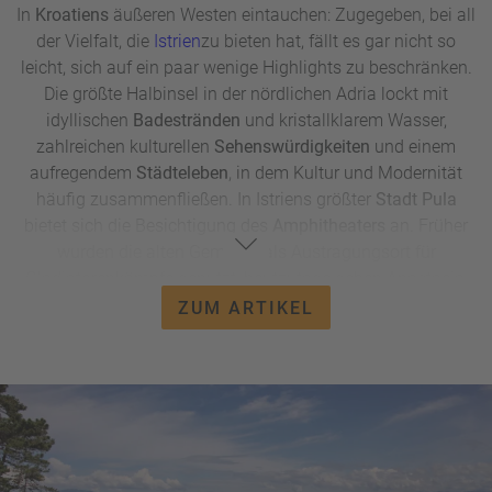
In
Kroatiens
äußeren Westen eintauchen: Zugegeben, bei all
der Vielfalt, die
Istrien
zu bieten hat, fällt es gar nicht so
leicht, sich auf ein paar wenige Highlights zu beschränken.
Die größte Halbinsel in der nördlichen Adria lockt mit
idyllischen
Badestränden
und kristallklarem Wasser,
zahlreichen kulturellen
Sehenswürdigkeiten
und einem
aufregendem
Städteleben
, in dem Kultur und Modernität
häufig zusammenfließen. In Istriens größter
Stadt Pula
bietet sich die Besichtigung des
Amphitheaters
an. Früher
wurden die alten Gemäuer als Austragungsort für
Gladiatorenkämpfe genutzt, heutzutage geben Anastacia,
Elton John und Luciano Pavarotti hier Konzerte. Fernab des
ZUM ARTIKEL
Stadtlebens sind die charmanten, urigen Ortschaften im
Landesinneren einen Besuch wert. Zwischen den kleinen
Kirchen, Kathedralen und engen Gassen der Dörfer lässt
sich das kulturelle Erbe Kroatiens hautnah erleben.