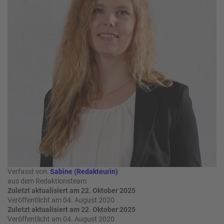
W
o
or
n
ld
t
of
o
B
u
e
r
n
ef
U
it
n
s
s
e
P
r
A
e
Y
P
B
a
A
rt
Verfasst von:
Sabine (Redakteurin)
C
n
aus dem Redaktionsteam
K
e
Zuletzt aktualisiert am 22. Oktober 2025
B
r
Veröffentlicht am 04. August 2020
o
Zuletzt aktualisiert am 22. Oktober 2025
Veröffentlicht am 04. August 2020
n