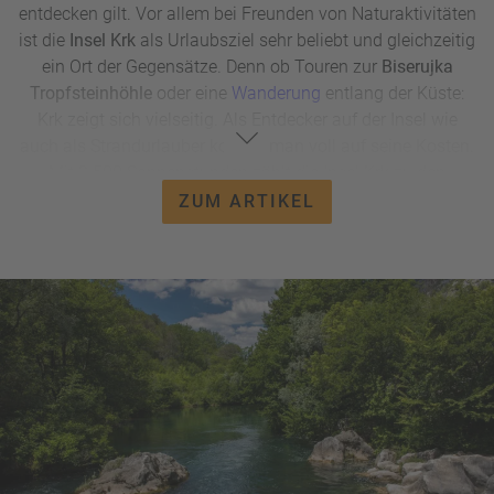
entdecken gilt. Vor allem bei Freunden von Naturaktivitäten
ist die
Insel Krk
als Urlaubsziel sehr beliebt und gleichzeitig
ein Ort der Gegensätze. Denn ob Touren zur
Biserujka
Tropfsteinhöhle
oder eine
Wanderung
entlang der Küste:
Krk zeigt sich vielseitig. Als Entdecker auf der Insel wie
auch als Strandurlauber kommt man voll auf seine Kosten.
Mit 2.500 Sonnenstunden zählt die Insel Krk zu den
sonnigsten Regionen Europas. Und wer das Inselleben
ZUM ARTIKEL
einmal satt hat, kann von der Insel aus perfekte
Tagesausflüge
aufs Festland unternehmen. Ein Urlaub auf
der 'Perle der Adria' lohnt sich auf jeden Fall.