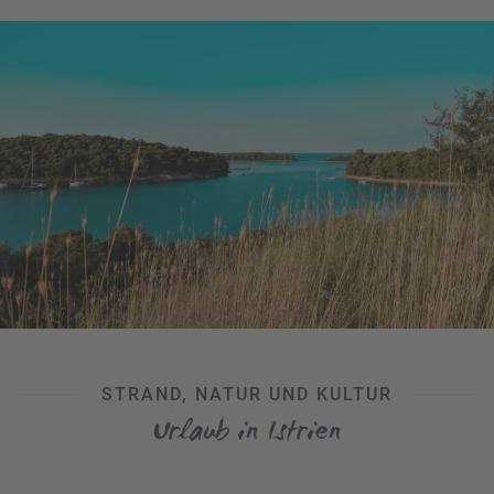
selbstverständlich auch
Shopping
und Nachtleben in der
faszinierenden
Hafenstadt
nicht zu kurz, und am feinen
Sandstrand der
Plaža
Banje
lässt es sich nach den urbanen
Erlebnissen mit Traumblick auf die Stadt relaxen. Darüber
hinaus bildet Dubrovnik den idealen Ausgangspunkt für
Ausflüge, zum Beispiel zur
Odysseus-Insel Mljet
, oder die
Weiterreise in die schönsten Regionen Kroatiens wie das
benachbarte
Dalmatien
.
STRAND, NATUR UND KULTUR
Urlaub in Istrien