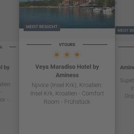
MEIST BESUCHT
MEIST B
VTOURS
AL
Veya Maradiso Hotel by
l by
Amine
Aminess
Supeta
atien:
Njivice (Insel Krk), Kroatien:
I
-
Insel Krk, Kroatien - Comfort
Dop
or -
Room - Frühstück