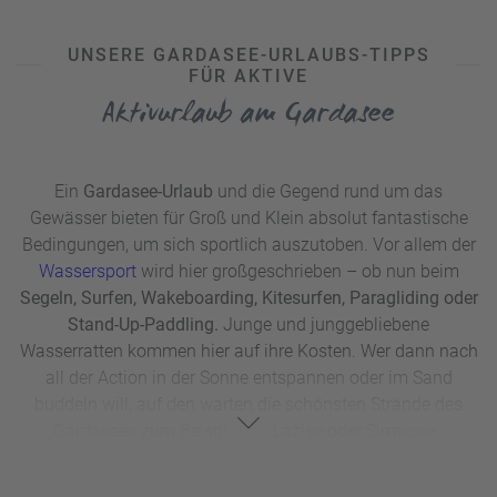
UNSERE GARDASEE-URLAUBS-TIPPS
FÜR AKTIVE
Aktivurlaub am Gardasee
Ein
Gardasee-Urlaub
und die Gegend rund um das
Gewässer bieten für Groß und Klein absolut fantastische
Bedingungen, um sich sportlich auszutoben. Vor allem der
Wassersport
wird hier großgeschrieben – ob nun beim
Segeln, Surfen, Wakeboarding, Kitesurfen, Paragliding oder
Stand-Up-Paddling.
Junge und junggebliebene
Wasserratten kommen hier auf ihre Kosten. Wer dann nach
all der Action in der Sonne entspannen oder im Sand
buddeln will, auf den warten die schönsten Strände des
Gardasees zum Beispiel bei Lazise oder Sirmione.
Doch auch fürs Wandern, Mountainbiken und Klettern,
genau wie für alle, die einen Gardasee-
Urlaub mit Hund