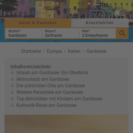
r
b
e
e
u
s
u
c
M
z
Hotel & Pauschal
Kreuzfahrten
h
o
f
e
n
Wohin?
Wann?
Wer?
a
Gardasee
Zeitraum
2 Erwachsene
r
at
h
s
rt
L
Startseite
Europa
Italien
Gardasee
e
a
R
n
st
e
Inhaltsverzeichnis
M
i
Urlaub am Gardasee: Ein Überblick
in
s
Aktivurlaub am Gardasee
ut
e
Die schönsten Orte am Gardasee
e
e
Weitere Reiseziele am Gardasee
U
x
Top-Aktivitäten mit Kindern am Gardasee
rl
p
Kulinarik-Reise am Gardasee
a
e
u
rt
b
e
n