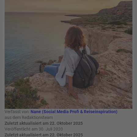
W
o
or
n
ld
t
of
o
B
u
e
r
n
ef
U
it
n
s
s
e
P
r
A
e
Y
P
B
a
A
rt
C
n
Verfasst von:
Nane (Social Media Profi & Reiseinspiration)
K
e
aus dem Redaktionsteam
B
r
Zuletzt aktualisiert am 22. Oktober 2025
o
Veröffentlicht am 30. Juli 2020
n
Zuletzt aktualisiert am 22. Oktober 2025