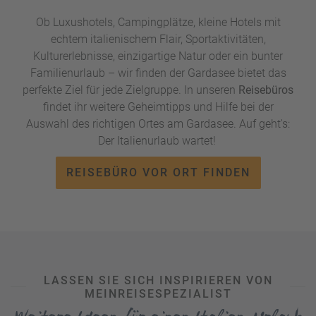
bringt die Landschaft auch besonderes
Olivenöl sowie
Ob Luxushotels, Campingplätze, kleine Hotels mit
Kastanien und Trüffel
hervor. Grund genug, sich im Urlaub
echtem italienischem Flair, Sportaktivitäten,
am Gardasee auf eine kulinarische Entdeckungsreise zu
Kulturerlebnisse, einzigartige Natur oder ein bunter
begeben und die Gegend à la 'La Dolce Vita' zu erkunden.
Familienurlaub – wir finden der Gardasee bietet das
Unser Tipp für alle Pasta-Liebhaber:
Valeggio Sul Mincio.
perfekte Ziel für jede Zielgruppe. In unseren
Reisebüros
Der Ort ist für seine kulinarischen Highlights bekannt und
findet ihr weitere Geheimtipps und Hilfe bei der
beheimatet viele
hervorragende Restaurants!
Unbedingt
Auswahl des richtigen Ortes am Gardasee. Auf geht's:
probieren sollten Besucher die mit Kürbisbrei gefüllten
Der Italienurlaub wartet!
Tortellini de Valeggio, Das Gericht wird hier in fast jedem
Restaurant angeboten und schmeckt wirklich allen Pasta-
REISEBÜRO VOR ORT FINDEN
Fans. Jeden 3. Dienstag im Juni findet in Valeggio übrigens
das
Festa del Nodo d'Amore
statt – Ein Tortellini-Fest, bei
dem Sie sich geschmacklich voll und ganz verwöhnen
lassen können.
LASSEN SIE SICH INSPIRIEREN VON
MEINREISESPEZIALIST