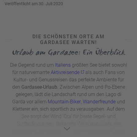
Veröffentlicht am 30. Juli 2020
u
s
pr
o
gr
DIE SCHÖNSTEN ORTE AM
a
GARDASEE WARTEN!
m
Urlaub am Gardasee: Ein Überblick
m
Die Gegend rund um
Italiens
größten See bietet sowohl
für naturvernarrte
Aktivreisende
als auch Fans von
Kultur- und Genussreisen das perfekte Ambiente für
den
Gardasee-Urlaub.
Zwischen Alpen und Po-Ebene
gelegen, lädt die Landschaft rund um den Lago di
Garda vor allem
Mountain-Biker
,
Wanderfreunde
und
Kletterer ein, sich sportlich zu verausgaben. Auf dem
See sorgt der Wind 'Ora' für beste Segel- und
Surfbedingungen. Bekannte Weinbaugebiete wie
beispielsweise das Lugana- oder Valpolicella-Gebiet