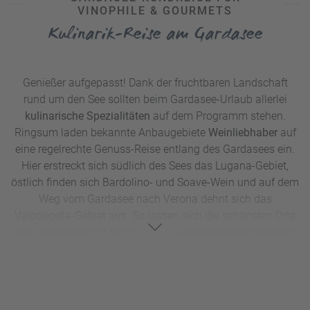
VINOPHILE & GOURMETS
Kulinarik-Reise am Gardasee
Genießer aufgepasst! Dank der fruchtbaren Landschaft
rund um den See sollten beim Gardasee-Urlaub allerlei
kulinarische Spezialitäten
auf dem Programm stehen.
Ringsum laden bekannte Anbaugebiete
Weinliebhaber
auf
eine regelrechte Genuss-Reise entlang des Gardasees ein.
Hier erstreckt sich südlich des Sees das Lugana-Gebiet,
östlich finden sich Bardolino- und Soave-Wein und auf dem
Weg vom Gardasee nach Verona dehnt sich das
Valpolicella-Gebiet aus. So lassen sich die schönsten Orte
des Gardasees mit himmlischen Gaumenfreuden bestens
kombinieren.
Doch nicht nur die Weintradition macht die Gegend rund
um den Lago di Garda zu einer lukullischen
Genussdestination. Neben vielen
traditionellen Weingütern