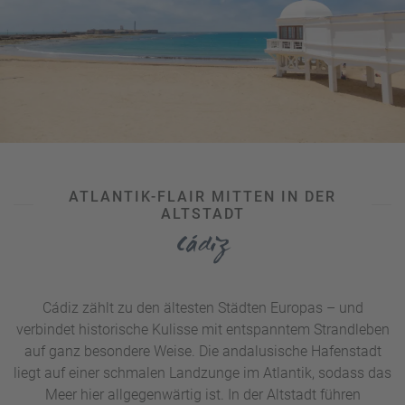
Strand
im Norden, der naturnahe Ballehage Strand am
Marselisborg Wald oder die beliebte Badeanstalt
Den
Permanente:
Die Ostsee zeigt sich hier meist ruhig und
flach abfallend und eignet sich damit auch gut für
Familien.
So lässt sich ein Museumsbesuch am Vormittag
wunderbar mit einem entspannten Strandnachmittag
verbinden.
ATLANTIK-FLAIR MITTEN IN DER
ALTSTADT
Cádiz
Cádiz zählt zu den ältesten Städten Europas – und
verbindet historische Kulisse mit entspanntem Strandleben
auf ganz besondere Weise. Die andalusische Hafenstadt
liegt auf einer schmalen Landzunge im Atlantik, sodass das
Meer hier allgegenwärtig ist. In der Altstadt führen