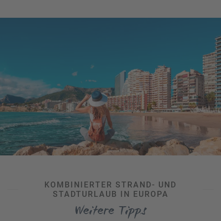
fantastischen Ausblick – übrigens eine der
empfehlenswertesten Rooftop-Bars Barcelonas.
Am
Abschnitt
Somorrostro
reihen sich hippe Beachbars und
Strand- sowie Nachtclubs aneinander. Familien, aber auch
Sportbegeisterte fühlen sich hingegen am
Platja del
Bogatell
so richtig wohl. Unter allen Stränden in
Barcelona
ist auch
Mar Bella
eine Erwähnung wert: Der (inoffizielle)
FKK-Bereich befindet sich etwas weiter weg vom Trubel
und zieht junge, sportliche Strandbesucher an.
KOMBINIERTER STRAND- UND
STADTURLAUB IN EUROPA
Weitere Tipps