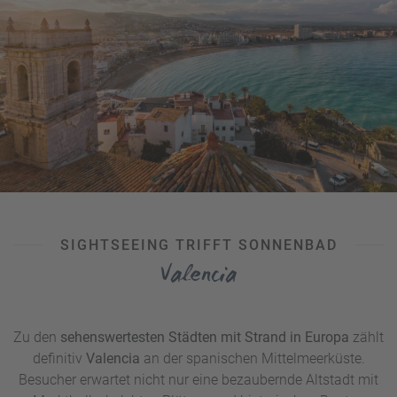
Forum.
Vom Altstadtbummel auf die Badematte in nur
wenigen Minuten!
UNSER TIPP:
Unbedingt Strandschuhe einpacken, denn bis
auf zwei künstlich angelegte Ausnahmen handelt es sich
um Kiesstrände. Wegen des schnell abfallenden
Meeresuntergrunds sollten Familien mit Kindern ein wenig
vorsichtig sein.
SIGHTSEEING TRIFFT SONNENBAD
Valencia
Zu den
sehenswertesten Städten mit Strand in Europa
zählt
definitiv
Valencia
an der spanischen Mittelmeerküste.
Besucher erwartet nicht nur eine bezaubernde Altstadt mit