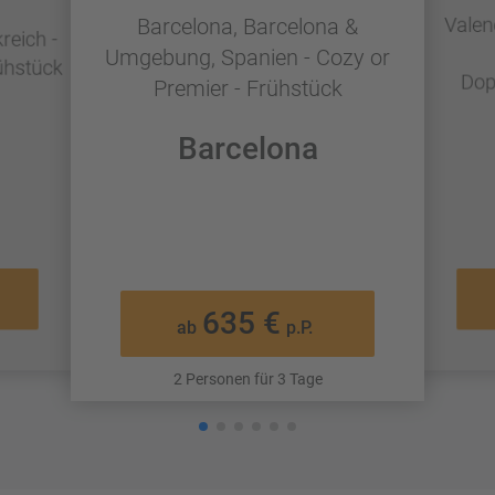
Valen
Barcelona, Barcelona &
reich -
Umgebung, Spanien - Cozy or
ühstück
Dop
Premier - Frühstück
Barcelona
635 €
ab
p.P.
2 Personen für 3 Tage