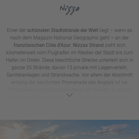
Nizza
Einer der
schönsten Stadtstrände der Welt
liegt – wenn es
nach dem Magazin National Geographic geht – an der
französischen Côte d’Azur
.
Nizzas Strand
zieht sich
kilometerweit vom Flughafen im Westen der Stadt bis zum
Hafen im Osten. Diese beachtliche Strecke unterteilt sich in
ganze 35 Strände, davon 15 private mit Liegenverleih,
Sanitäranlagen und Strandwache. Vor allem der Abschnitt
entlang der berühmten
Promenade des Anglais
ist bei
Schwimmern und Wassersportlern sehr beliebt, da er sich
besonders nahe am quirligen Stadtzentrum befindet. Auch
an der Strandpromenade selbst sowie in ihren zahlreichen
Cafés und Restaurants ist immer etwas los. Zentrale
Stadtstrände in Nizza, die sich gut zu Fuß, mit dem Rad
oder per Bus erreichen lassen, sind etwa der
Plage des
Ponchettes,
der
Plage Beau Rivage
und der
Plage du