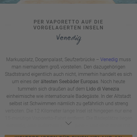
PER VAPORETTO AUF DIE
VORGELAGERTEN INSELN
Venedig
Markusplatz, Dogenpalast, Seufzerbrücke –
Venedig
muss
man niemandem groß vorstellen. Den dazugehörigen
Stadtstrand eigentlich auch nicht, immerhin handelt es sich
um eines der
ältesten Seebäder Europas
. Noch heute
tummeln sich draußen auf dem
Lido di Venezia
einheimische wie internationale Badegäste. In der Altstadt
selbst ist Schwimmen nämlich zu gefährlich und streng
verboten. Die 12 Kilometer lange Insel ist hingegen nur eine
15-minütige Vaporetto-Fahrt entfernt. Die Badeplätze liegen
ostseitig, also außerhalb der Lagune – und sind daher mit
einer besseren Wasserqualität gesegnet. Dank der