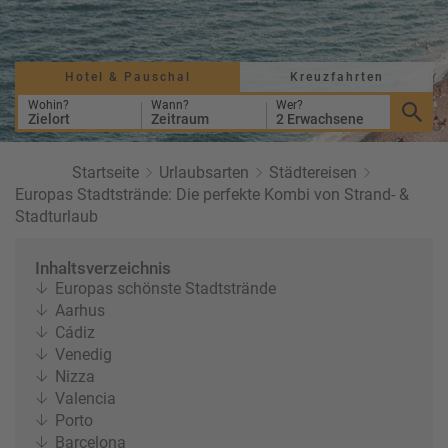
a
r
at
h
s
rt
L
e
a
Hotel & Pauschal
Kreuzfahrten
R
n
st
e
Wohin?
Wann?
Wer?
Zielort
Zeitraum
2 Erwachsene
M
i
in
s
ut
e
Startseite
Urlaubsarten
Städtereisen
e
e
Europas Stadtstrände: Die perfekte Kombi von Strand- &
U
x
Stadturlaub
rl
p
a
e
Inhaltsverzeichnis
u
rt
Europas schönste Stadtstrände
b
e
Aarhus
n
Cádiz
W
o
Venedig
or
n
Nizza
ld
t
Valencia
of
o
Porto
B
u
Barcelona