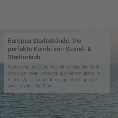
i
P
kopieren
s
a
e
u
Email
T
b
s
o
l
c
p
WhatsApp
o
h
D
g
a
Europas Stadtstrände: Die
e
Facebook
lr
R
a
perfekte Kombi von Strand- &
e
ei
l
Messenger
Stadturlaub
i
s
s
s
e
Sightseeing und Kultur in einer aufregenden Stadt
e
Telegram
F
zi
oder doch lieber Entspannung an einem Strand im
n
r
el
Süden? Was Urlaubsträume angeht, schlagen oft
ü
X /
e
K
zwei Herzen in der Brust.
Twitter
h
d
r
b
e
e
u
s
u
c
M
z
h
o
f
e
n