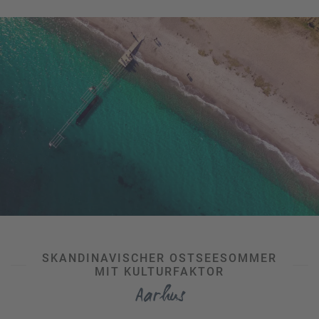
zwar nicht an einem Hotelpool, sondern an einem echten
Stadtstrand
! Wir verraten Ihnen, welche
europäischen
Städte die besten Badeplätze
mitten im oder nahe des
Zentrums bieten.
Stadt-Strand-Urlaub
, diese Kombination klingt einfach zu
verlockend?
Dann vereinbaren Sie doch einen Termin in
Ihrem Reisebüro!
Unsere Experten beraten Sie gerne zum
geeigneten Reiseziel, zur Unterkunft sowie zu
Anreisemöglichkeiten und geben Ihnen die besten
Insidertipps zu den schönsten Stadtstränden Europas.
SKANDINAVISCHER OSTSEESOMMER
MIT KULTURFAKTOR
Aarhus