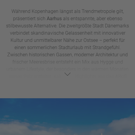
Während Kopenhagen längst als Trendmetropole gilt,
präsentiert sich
Aarhus
als entspannte, aber ebenso
stilbewusste Alternative. Die zweitgrößte Stadt Dänemarks
verbindet skandinavische Gelassenheit mit innovativer
Kultur und unmittelbarer Nähe zur Ostsee – perfekt für
einen sommerlichen Stadturlaub mit Strandgefühl.
Zwischen historischen Gassen, moderner Architektur und
frischer Meeresbrise entsteht ein Mix aus Hygge und
urbanem Lifestyle, der besonders in den warmen Monaten
seinen Reiz entfaltet. Kulturelle Highlights wie das
ARoS
Kunstmuseum
mit seinem spektakulären Regenbogen-
Panorama oder das Freilichtmuseum
Den Gamle By
treffen
hier auf eine lebendige Food-Szene und kreative
Stadtviertel.
Gleichzeitig sind mehrere Strände nur wenige Minuten vom
Zentrum entfernt – ideal für einen spontanen Sprung ins
Meer nach dem Sightseeing. Ob der feinsandige
Bellevue