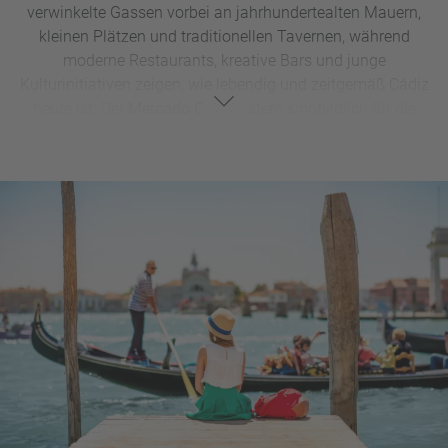
verwinkelte Gassen vorbei an jahrhundertealten Mauern,
kleinen Plätzen und traditionellen Tavernen, während
moderne Restaurants, kreative Bars und junge
Kulturinitiativen zeigen, wie lebendig und zeitgemäß Cádiz
heute ist. Der
Mercado Central
steht sinnbildlich für die
maritime Tradition der Region – frischer Fisch und lokale
Spezialitäten spielen hier seit jeher die Hauptrolle.
Das Beste: Mit
La Caleta
besitzt Cádiz einen Stadtstrand,
der direkt an die historische Altstadt grenzt. Nach dem
Sightseeing einfach Handtuch ausrollen und den Atlantik
genießen – unkomplizierter geht es kaum. Ein Spaziergang
entlang der Küstenpromenade, ein Besuch der imposanten
Kathedrale von Cádiz oder eine entspannte Pause im
grünen
Parque Genovés
runden den Stadt-Strand-Tag
perfekt ab.