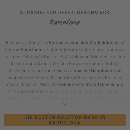
UNSER TIPP:
Egal ob von Ihrem
Städtetrip mit Strand
oder
STRÄNDE FÜR JEDEN GESCHMACK
von anderswo: Teilen Sie Ihre Urlaubsfotos auf Ihren Social-
Barcelona
Media-Accounts unter den Hashtags #meinreisebüro24
und #mitsicherheitreisebüro mit uns und der Community!
Auch auf unseren Kanälen posten wir laufend Inspirationen
für die nächste Reise – schauen Sie doch einfach mal
Eine Aufzählung von
Europas schönsten Stadtstränden
ist
vorbei.
nur mit
Barcelona
vollständig! Vom Zentrum aus fährt man
mit der U-Bahn (Gelbe Linie L4) bloß zehn Minuten, um den
feinkörnigen Sand unter den Füßen zu spüren. Auf 4,2
Kilometern Länge lockt die
katalanische Hauptstadt
mit
neun verschiedenen Strandabschnitten, sodass für jeden
etwas dabei ist. Wohl der
bekannteste Strand Barcelonas
ist
La Barceloneta
– ideal, um Sonne zu tanken und sich
vom bunten Treiben mitreißen zu lassen. Ebenfalls sehr gut
besucht ist der
Platja San Sebastià
– er verläuft direkt an
der Promenade Passeig de Joan de Borbó bis zum
DIE BESTEN ROOFTOP-BARS IN
berühmten W-Hotel, das oft als Postkartenmotiv dient. Von
BARCELONA
dessen Terrasse im 26. Stock haben Sie einen