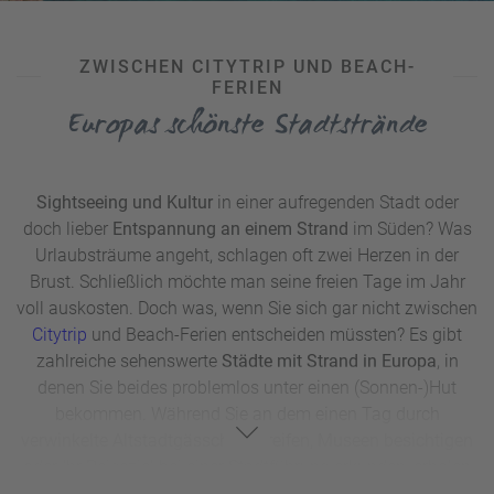
ZWISCHEN CITYTRIP UND BEACH-
FERIEN
Europas schönste Stadtstrände
Sightseeing und Kultur
in einer aufregenden Stadt oder
doch lieber
Entspannung an einem Strand
im Süden? Was
Urlaubsträume angeht, schlagen oft zwei Herzen in der
Brust. Schließlich möchte man seine freien Tage im Jahr
voll auskosten. Doch was, wenn Sie sich gar nicht zwischen
Citytrip
und Beach-Ferien entscheiden müssten? Es gibt
zahlreiche sehenswerte
Städte mit Strand in Europa
, in
denen Sie beides problemlos unter einen (Sonnen-)Hut
bekommen. Während Sie an dem einen Tag durch
verwinkelte Altstadtgässchen streifen, Museen besichtigen
oder Ihr Reiseziel bei einer Stadtführung erkunden, erholen
Sie sich am nächsten Tag ganz bequem im Liegestuhl. Und