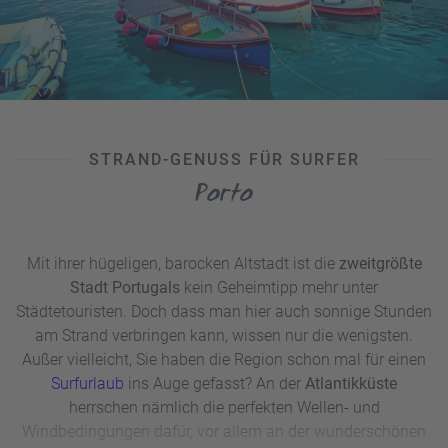
Sportanlagen und Jachthafen. Falls Sie naturbelassene
Strände bevorzugen, werden Sie wiederum in der näheren
Umgebung der Stadt fündig. Der
Naturpark L’Albufera
ist
sogar außerhalb der Badesaison einen Ausflug wert.
UNSER TIPP:
Wie Sie sehen, ist
Valencia
ideal, um
Strand-
und Stadturlaub
zu kombinieren – bleibt nur noch die
STRAND-GENUSS FÜR SURFER
Frage, ob Sie Ihr Hotel lieber in der Altstadt oder direkt am
Porto
Strand buchen.
Unsere Reisebüros unterstützen Sie dabei,
die passende Unterkunft zu finden!
Mit ihrer hügeligen, barocken Altstadt ist die
zweitgrößte
Stadt Portugals
kein Geheimtipp mehr unter
Städtetouristen. Doch dass man hier auch sonnige Stunden
am Strand verbringen kann, wissen nur die wenigsten.
Außer vielleicht, Sie haben die Region schon mal für einen
Surfurlaub
ins Auge gefasst? An der
Atlantikküste
herrschen nämlich die perfekten Wellen- und
Windbedingungen dafür, vor allem an der wunderschönen