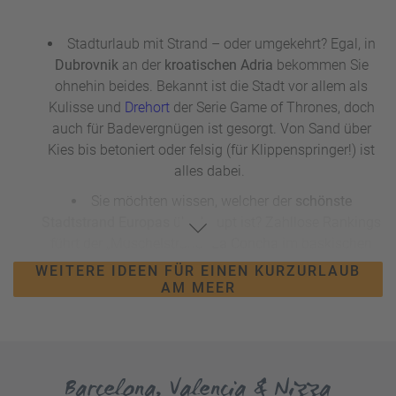
Stadturlaub mit Strand – oder umgekehrt? Egal, in
Dubrovnik
an der
kroatischen Adria
bekommen Sie
ohnehin beides. Bekannt ist die Stadt vor allem als
Kulisse und
Drehort
der Serie Game of Thrones, doch
auch für Badevergnügen ist gesorgt. Von Sand über
Kies bis betoniert oder felsig (für Klippenspringer!) ist
alles dabei.
Sie möchten wissen, welcher der
schönste
Stadtstrand Europas
überhaupt ist? Zahllose Rankings
führt der „Muschelstrand“
La Concha
im baskischen
San Sebastián
an. Sehr breit und lang, mit sauberem
WEITERE IDEEN FÜR EINEN KURZURLAUB
Wasser und hellem Sand, die Altstadt gleich nebenan –
AM MEER
was will man mehr für einen
Stadturlaub mit Strand
?
Nur sollte die Reisekasse für eine der teuersten
Metropolen Spaniens gut gefüllt sein.
Die südfranzösische Hafenstadt
Marseille
wurde
Barcelona, Valencia & Nizza