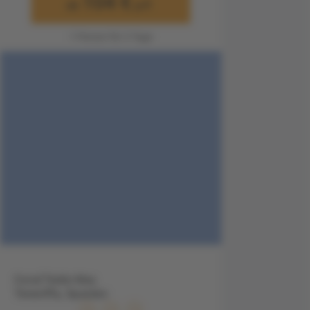
104 €
ab
p.P.
1 Person für 3 Tage
Coral Teide Mar,
Teneriffa, Spanien