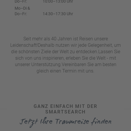
e
Do–Fr:
10:00–13:00 Uhr
r
n
Mo–Di &
ef
Do–Fr:
14:30–17:30 Uhr
U
it
n
s
s
e
Seit mehr als 40 Jahren ist Reisen unsere
P
r
Leidenschaft!Deshalb nutzen wir jede Gelegenheit, um
A
e
die schönsten Ziele der Welt zu entdecken.Lassen Sie
Y
P
sich von uns inspirieren, erleben Sie die Welt - mit
B
a
unserer Unterstützung.Vereinbaren Sie am besten
A
rt
gleich einen Termin mit uns.
C
n
K
e
B
r
o
n
u
GANZ EINFACH MIT DER
s
SMARTSEARCH
pr
Jetzt Ihre Traumreise finden
o
gr