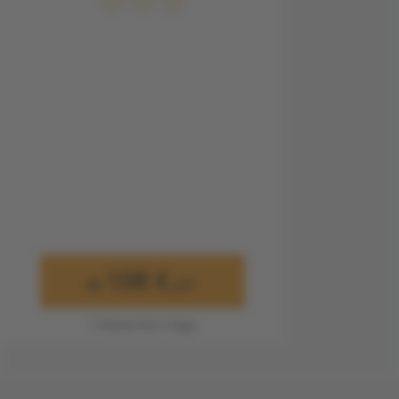
108 €
ab
p.P.
1 Person für 3 Tage