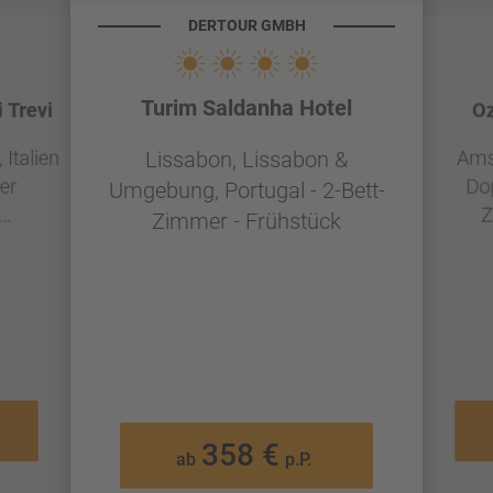
DERTOUR GMBH
Turim Saldanha Hotel
 Trevi
Oz
Italien
Ams
Lissabon, Lissabon &
er
Do
Umgebung, Portugal - 2-Bett-
Z
Zimmer - Frühstück
g
358 €
ab
p.P.