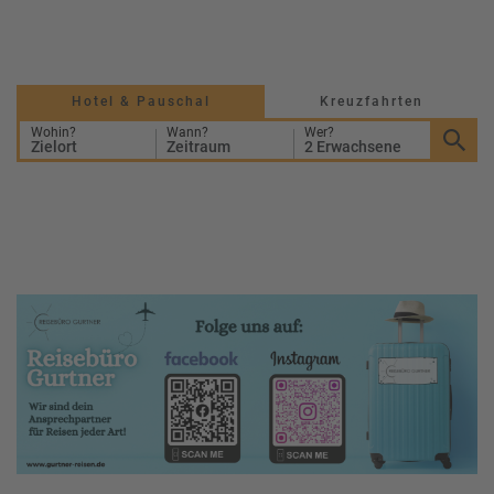
a
m
m
Hotel & Pauschal
Kreuzfahrten
Wohin?
Wann?
Wer?
Zielort
Zeitraum
2 Erwachsene