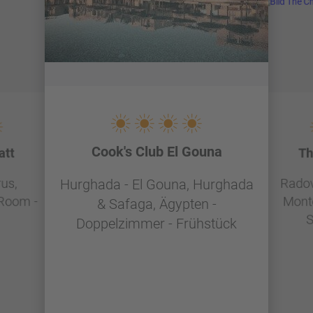
Cook's Club El Gouna
att
Th
rus,
Radovi
Hurghada - El Gouna, Hurghada
 Room -
Mont
& Safaga, Ägypten -
S
Doppelzimmer - Frühstück