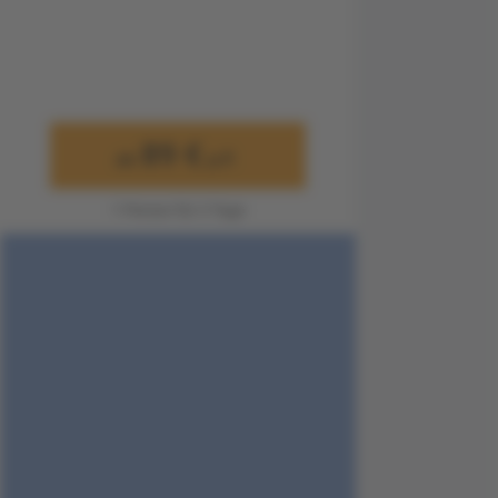
89 €
ab
p.P.
1 Person für 3 Tage