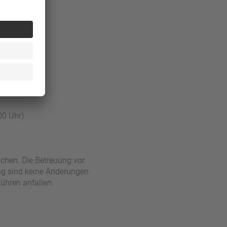
b.)
el-Verleih
uten.
00 Uhr)
uchen. Die Betreuung vor
ung sind keine Änderungen
ühren anfallen.