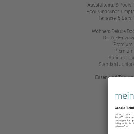
Ausstattung:
3 Pools, 
Pool-/Snackbar. Empfan
Terrasse, 5 Bars,
Wohnen:
Deluxe Dopp
Deluxe Einzelz
Premium D
Premium E
Standard Jun
Standard Juniors
Essen und Trinken
Well