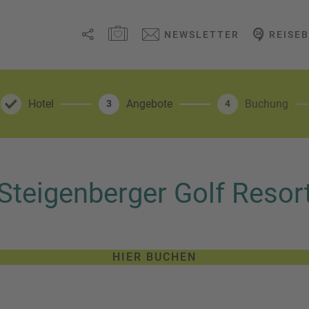
MERKZETTEL ÖFFNEN
NEWSLETTER
REISE
Link
kopieren
Hotel
Angebote
Buchung
3
4
Email
WhatsApp
Steigenberger Golf Resor
Facebook
Messenger
HIER BUCHEN
Telegram
X /