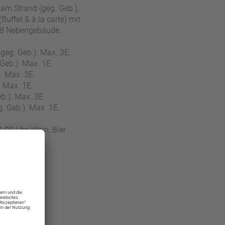
am Strand (geg. Geb.),
uffet & à la carte) mit
n, 8 Nebengebäude.
geg. Geb.). Max. 3E.
Geb.). Max. 1E.
. Max. 3E.
. Max. 1E.
b.). Max. 3E.
. Geb.). Max. 1E.
1:00 Uhr, Wein, Bier
Geb.)