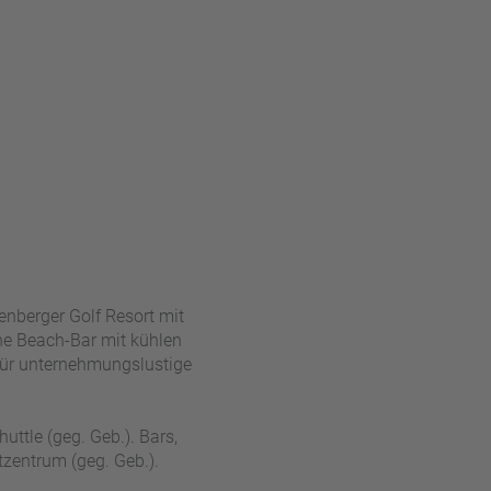
enberger Golf Resort mit
ne Beach-Bar mit kühlen
 für unternehmungslustige
ttle (geg. Geb.). Bars,
tzentrum (geg. Geb.).