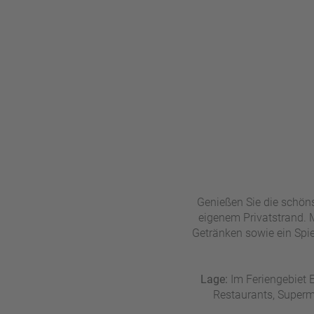
n
u
s
pr
o
gr
a
m
m
Genießen Sie die schöns
eigenem Privatstrand. 
Getränken sowie ein Spie
Lage:
Im Feriengebiet E
Restaurants, Superma