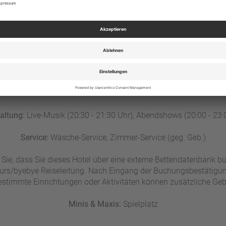
Sport:
Beach-Volleyball, Boccia, Billard, Dart, Squash (geg. Geb.)
Tennis ca. 2 km entfernt (geg. Geb.), Tischtennis (geg. Geb.)
Fahrradverleih, Fahrradabstellraum (geg. Geb.)
Reiten ca. 2 km entfernt
ssersportmöglichkeiten ca. 1 km entfernt: Paddelboote (geg. Ge
geg. Geb.), Tauch-Schule ca. 1 km entfernt, Tauch- und Schnorch
Kite-Schule ca. 5 km entfernt.
platzdirekt beim Hotel mit Shuttle-Service. Transferzeit ca. 1 Min
altung:
Live-Musik (20:30 - 21:30 Uhr), Abendshows (20:00 - 23:
Service:
Wäsche-Service, Zimmer-Service (geg. Geb.)
 Sie, dass Sie dieses Hotel über eine externe Bettendatenbank b
ltours/byebye Reiseleitung. Nach Eingang der Buchungsbestätig
estimmte Einrichtungen oder Aktivitäten können zusätzliche Geb
Minis & Maxis:
Spielplatz