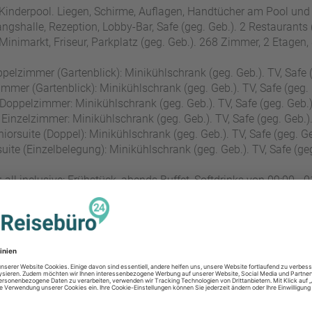
Kinderpool. Liegen, Schirme, Auflagen, Handtücher am Pool und 
gshalle, Rezeption, Lobby-Bar, Safe (geg. Geb.). 2 Restaurants (B
 Minimarkt, Friseur, Parkplatz (geg. Geb.). 268 Zimmer, 2 Etage
elzimmer (Gartenblick): Minikühlschrank (geg. Geb.). TV, Safe (
immer (Gartenblick): Minikühlschrank (geg. Geb.). TV, Safe (geg. 
oppelzimmer: Minikühlschrank (geg. Geb.). TV, Safe (geg. Geb.)
inzelzimmer: Minikühlschrank (geg. Geb.). TV, Safe (geg. Geb.)
iorsuite (Doppel): Minikühlschrank (geg. Geb.). TV, Safe (geg. Ge
uite (Einzelbelegung): Minikühlschrank (geg. Geb.). TV, Safe (geg
:
all inclusive: Frühstück, abends Buffet, Softdrinks von 09:00 - 0
nationale alkoholische Getränke (ab 18 J.)
Halbpension: Frühstück, abends Buffet
Nur Frühstück buchbar
Abends angemessene Kleidung erbeten
ness und Fitness:
Spa-Bereich, Sauna, Hamam, Massagen (geg. 
Hallenbad
Fitness (09:00 - 19:00 Uhr)