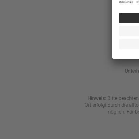
Wa
Tauchen (
Golf
Unterh
Hinweis:
Bitte beachten
Ort erfolgt durch die al
möglich. Für b