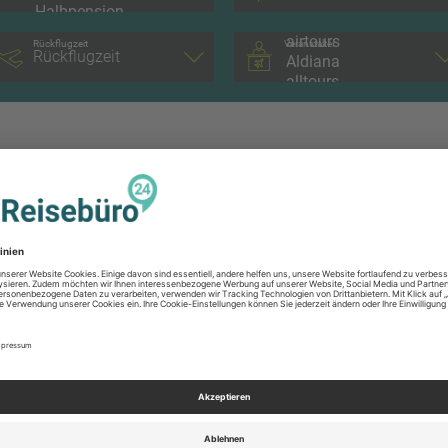
Twitter
Rückflugzeit
Veranstalter
NEWSLETTER
Immer up to date sein?
zt zum Newsletter anmel