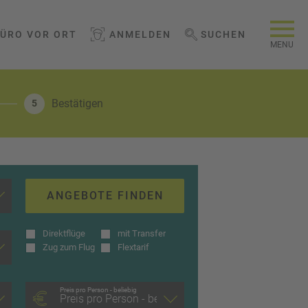
BÜRO VOR ORT
ANMELDEN
SUCHEN
WEBSEITE DURCHSUCHEN
MENU
Bestätigen
5
ANGEBOTE FINDEN
Direktflüge
mit Transfer
Zug zum Flug
Flextarif
Preis pro Person - beliebig