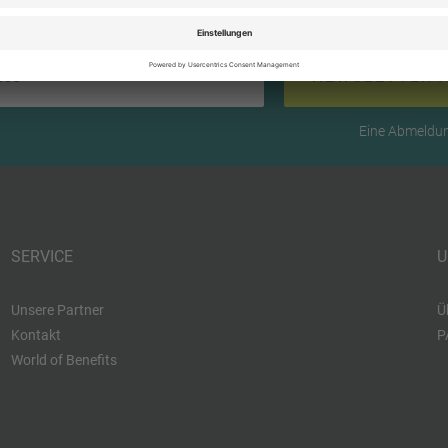
Ihre E-Mail-Adresse
NEWSLETTER 
Eine Abmeldung
SERVICE
U
Unsere Partner
Ü
Kontakt
P
World of Benefits