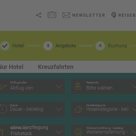
MERKZETTEL ÖFFNEN
NEWSLETTER
REISE
Link
kopieren
Hotel
Angebote
Buchung
3
4
Email
Nur Hotel
Kreuzfahrten
WhatsApp
Abflughafen
Reisende
Abflug von
Bitte wählen
Facebook
Messenger
Dauer
Hotelkategorie
Telegram
Verpflegung
Weiterempfehlung - beliebig
X /