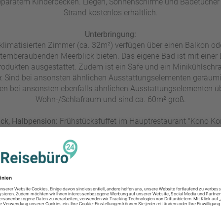
paratem Kinderbecken. Liegen, Sonnenschirme und Badetücher
Strand kostenlos erhältlich.
Unterbringung:
 klimatisierten Zimmer (ca. 32m²) verfügen über einen Balkon od
temberaubenden Meerblick bieten. Das eigene Bad ist mit einer
rodukten ausgestattet. Zudem ist ein Safe und ein Minikühlsch
e
: Sind bei ansonsten ähnlichen Ausstattungselementen geräumi
gen bei ansonsten ebenfalls ähnlichen Ausstattungselementen ü
Wohn-/Schlafraum und sind ca. 60m² groß.
ck, Halbpension:
Frühstücksfuffet im Hauptrestaurant "Kono Ko
usätzlich Abendessen in Buffetform ebenfalls im Hauptrestauran
Landeskategorie:
4 Sterne
t organisiert regelmäßig Abende mit traditioneller Musik und Ta
nah erleben können. Zweimal wöchentlich wird eine traditionelle
sort bietet eine Vielzahl von Wassersportmöglichkeiten, darunter
Zudem Fitnesscenter, Yoga sowie Aquagymnastik.