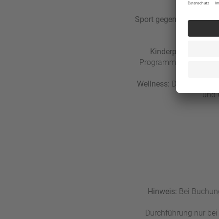
Sport gegen Gebühr:
Org
Kinderprogramm:
Fü
Programm mit Outdoor-A
Wellness:
Das "Ovannee 
und 
Hinweis:
Bei Buchung
Durchführung nur bei 