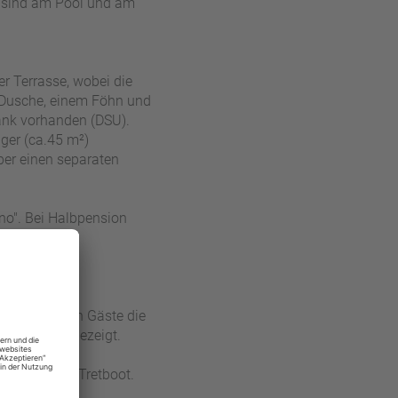
 sind am Pool und am
er Terrasse, wobei die
 Dusche, einem Föhn und
rank vorhanden (DSU).
ger (ca.45 m²)
ber einen separaten
no". Bei Halbpension
t.
nz, bei denen Gäste die
 Abendshow gezeigt.
 Kajak und Tretboot. ​