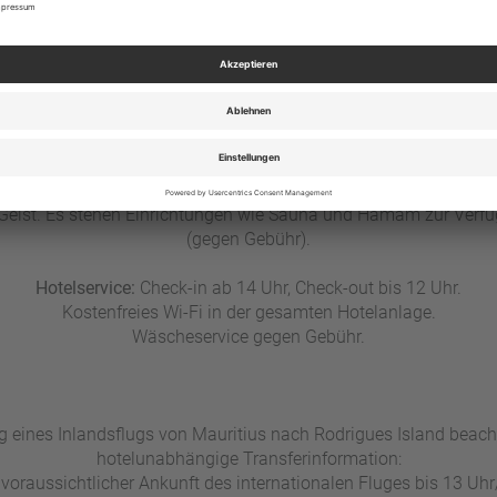
anisierten Bootsausflügen, zu den umliegenden Inseln. Auf W
organisiert werden. ​
r junge Gäste im Alter von 3-11 Jahren bietet der Miniclub ein
ktivitäten und kreativen Workshops. Ein Babysitting-Service ist
Spa" im Hotelgarten bietet eine Auswahl an Behandlungen zur
Geist. Es stehen Einrichtungen wie Sauna und Hamam zur Verf
(gegen Gebühr).
Hotelservice:
Check-in ab 14 Uhr, Check-out bis 12 Uhr.
Kostenfreies Wi-Fi in der gesamten Hotelanlage.
Wäscheservice gegen Gebühr.
 eines Inlandsflugs von Mauritius nach Rodrigues Island beacht
hotelunabhängige Transferinformation:
voraussichtlicher Ankunft des internationalen Fluges bis 13 Uhr