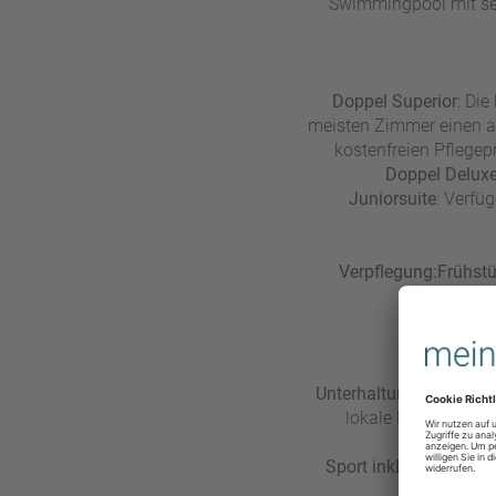
Swimmingpool mit se
Doppel Superior
: Die
meisten Zimmer einen a
kostenfreien Pflegep
Doppel Delux
Juniorsuite
: Verfü
Verpflegung:
Frühstü
z
Unterhaltung:
Das Resor
lokale Kultur haut
Sport inklusive:
Das Re