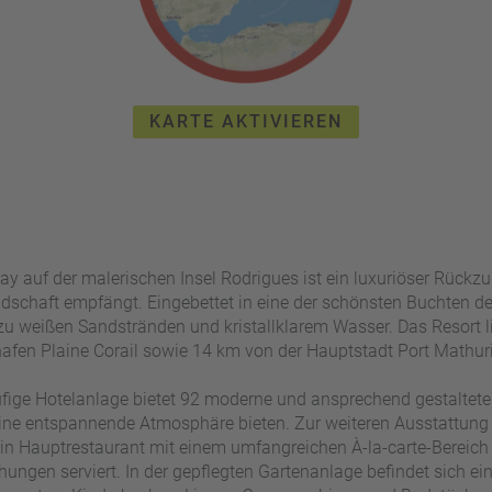
KARTE AKTIVIEREN
y auf der malerischen Insel Rodrigues ist ein luxuriöser Rückzu
dschaft empfängt. Eingebettet in eine der schönsten Buchten der 
zu weißen Sandstränden und kristallklarem Wasser. Das Resort l
fen Plaine Corail sowie 14 km von der Hauptstadt Port Mathuri
ufige Hotelanlage bietet 92 moderne und ansprechend gestaltet
ine entspannende Atmosphäre bieten. Zur weiteren Ausstattung 
in Hauptrestaurant mit einem umfangreichen À-la-carte-Bereich s
chungen serviert. In der gepflegten Gartenanlage befindet sich e