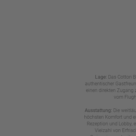
n
u
s
pr
o
gr
a
m
m
Lage:
Das Cotton Ba
authentischer Gastfreun
einen direkten Zugang 
vom Flugha
Ausstattung:
Die weitlä
höchsten Komfort und e
Rezeption und Lobby, e
Vielzahl von Erfris