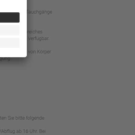
unsch können Tauchgänge
 abwechslungsreiches
 auf Anfrage verfügbar.
 Entspannung von Körper
ügung
en Sie bitte folgende
/Abflug ab 16 Uhr. Bei