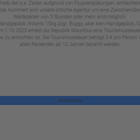
halb der o.a. Zeiten aufgrund von Flugverspätungen, schlechtem
reise, kümmert sich unsere örtliche Agentur um eine Zwischenübe
Wartezeiten von 3 Stunden oder mehr sind möglich.
andgepäck./Infants 15kg zzgl. Buggy, aber kein Handgepäck./Ü
m 1.10.2025 erhebt die Republik Mauritius eine Tourismussteuer,
xe, zu entrichten ist. Die Tourismussteuer beträgt 3 € pro Pers
allen Reisenden ab 12 Jahren bezahlt werden.
Ausstattung