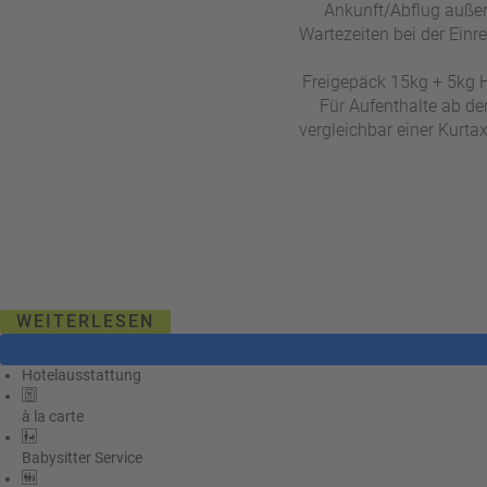
Ankunft/Abflug außer
Wartezeiten bei der Ein
Freigepäck 15kg + 5kg H
Für Aufenthalte ab de
vergleichbar einer Kurta
WEITERLESEN
Hotelausstattung
à la carte
Babysitter Service