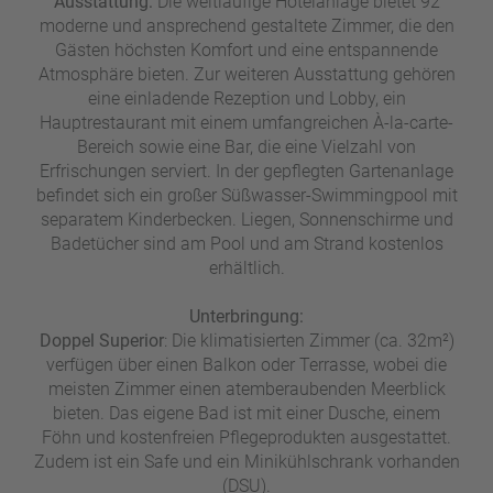
Ausstattung:
Die weitläufige Hotelanlage bietet 92
a
moderne und ansprechend gestaltete Zimmer, die den
m
Gästen höchsten Komfort und eine entspannende
m
Atmosphäre bieten. Zur weiteren Ausstattung gehören
eine einladende Rezeption und Lobby, ein
Hauptrestaurant mit einem umfangreichen À-la-carte-
Bereich sowie eine Bar, die eine Vielzahl von
Erfrischungen serviert. In der gepflegten Gartenanlage
befindet sich ein großer Süßwasser-Swimmingpool mit
separatem Kinderbecken. Liegen, Sonnenschirme und
Badetücher sind am Pool und am Strand kostenlos
erhältlich.
Unterbringung:
Doppel Superior
: Die klimatisierten Zimmer (ca. 32m²)
verfügen über einen Balkon oder Terrasse, wobei die
meisten Zimmer einen atemberaubenden Meerblick
bieten. Das eigene Bad ist mit einer Dusche, einem
Föhn und kostenfreien Pflegeprodukten ausgestattet.
Zudem ist ein Safe und ein Minikühlschrank vorhanden
(DSU).