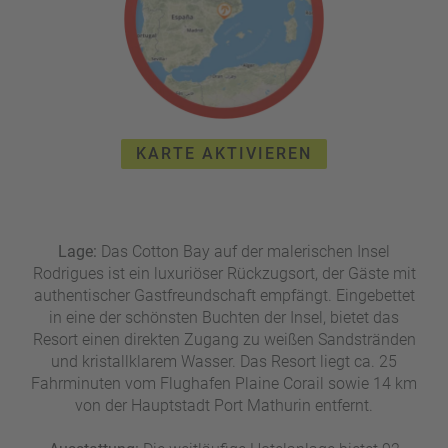
e
r
n
ef
U
it
n
s
s
e
P
r
KARTE AKTIVIEREN
A
e
Y
P
B
a
A
rt
C
n
Lage:
Das Cotton Bay auf der malerischen Insel
K
e
Rodrigues ist ein luxuriöser Rückzugsort, der Gäste mit
B
r
authentischer Gastfreundschaft empfängt. Eingebettet
o
in eine der schönsten Buchten der Insel, bietet das
n
Resort einen direkten Zugang zu weißen Sandstränden
u
und kristallklarem Wasser. Das Resort liegt ca. 25
s
Fahrminuten vom Flughafen Plaine Corail sowie 14 km
pr
von der Hauptstadt Port Mathurin entfernt.
o
gr