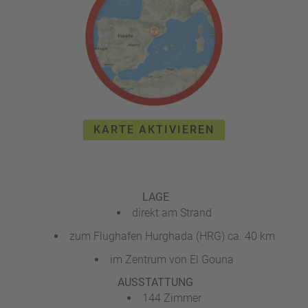
e
r
n
ef
U
it
n
s
s
e
P
r
A
e
Y
P
KARTE AKTIVIEREN
B
a
A
rt
C
n
K
e
B
LAGE
r
o
direkt am Strand
n
zum Flughafen Hurghada (HRG) ca. 40 km
u
s
im Zentrum von El Gouna
pr
AUSSTATTUNG
o
144 Zimmer
gr