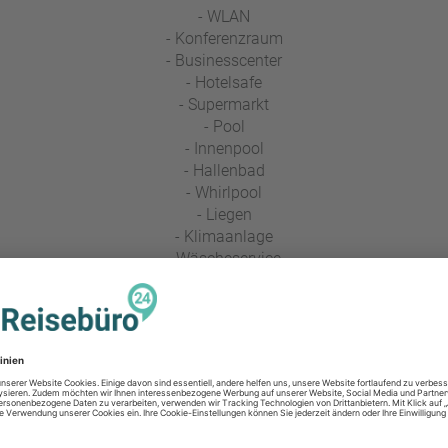
- WLAN
- Konferenzraum
- Businesscenter
- Hotelsafe
- Supermarkt
- Pool
- Innenpool
- Hallenbad
- Whirlpool
- Liegen
- Klimaanlage
- Wäscheservice
- Waschsalon
- Waschsalon (gegen Gebühr)
- Roomservice
- Gepäckraum
- Parkplatz
- Parkplatz (inklusive)