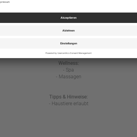
Verpflegung:
- Frühstücksraum
- Frühstücksbuffet
Sport:
- Fitnessraum
Wellness:
- Spa
- Massagen
Tipps & Hinweise:
- Haustiere erlaubt