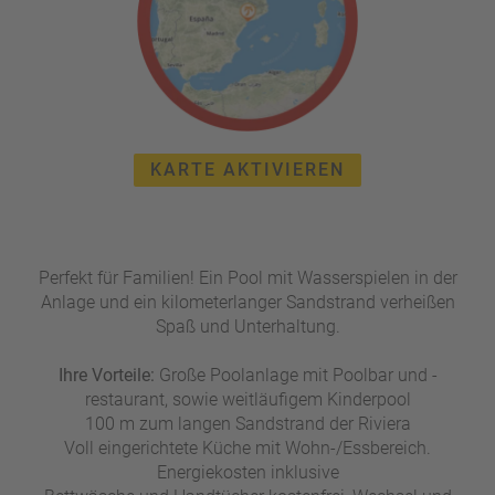
e
r
n
ef
U
it
n
s
s
e
P
r
KARTE AKTIVIEREN
A
e
Y
P
B
a
A
rt
C
n
Perfekt für Familien! Ein Pool mit Wasserspielen in der
K
e
Anlage und ein kilometerlanger Sandstrand verheißen
B
r
Spaß und Unterhaltung.
o
n
Ihre Vorteile:
Große Poolanlage mit Poolbar und -
u
restaurant, sowie weitläufigem Kinderpool
s
100 m zum langen Sandstrand der Riviera
pr
Voll eingerichtete Küche mit Wohn-/Essbereich.
o
Energiekosten inklusive
gr