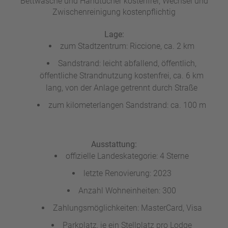
Bettwäsche und Handtücher kostenfrei, Wechsel und
a
Zwischenreinigung kostenpflichtig
m
m
Lage:
zum Stadtzentrum: Riccione, ca. 2 km
Sandstrand: leicht abfallend, öffentlich,
öffentliche Strandnutzung kostenfrei, ca. 6 km
lang, von der Anlage getrennt durch Straße
zum kilometerlangen Sandstrand: ca. 100 m
Ausstattung:
offizielle Landeskategorie: 4 Sterne
letzte Renovierung: 2023
Anzahl Wohneinheiten: 300
Zahlungsmöglichkeiten: MasterCard, Visa
Parkplatz, je ein Stellplatz pro Lodge